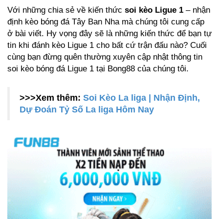
Với những chia sẻ về kiến thức
soi kèo Ligue 1
– nhận
định kèo bóng đá Tây Ban Nha mà chúng tôi cung cấp
ở bài viết. Hy vọng đây sẽ là những kiến thức để bạn tự
tin khi đánh kèo Ligue 1 cho bất cứ trận đấu nào? Cuối
cùng bạn đừng quên thường xuyên cập nhật thông tin
soi kèo bóng đá Ligue 1 tại Bong88 của chúng tôi.
>>>Xem thêm:
Soi Kèo La liga | Nhận Định,
Dự Đoán Tỷ Số La liga Hôm Nay