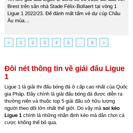
Brest trên sân nhà Stade Félix-Bollaert tại vòng 1
Ligue 1 2022/23. Để đánh mất tấm vé dự cúp Châu
Âu mùa…
<
1
2
3
4
5
…
9
>
Đôi nét thông tin về giải đấu Ligue
1
Ligue 1 là giải thi đấu bóng đá ở cấp cao nhất của Quốc
gia Pháp. Đây chính là giải đấu bóng đá được diễn ra
thường niên và thuộc top 5 giải đấu sở hữu lượng
người theo dõi lớn nhất thế giới. Do vậy mà
soi kèo
Ligue 1
chính là những nhận định kèo mà dân chơi cá
cược không thể bỏ qua.