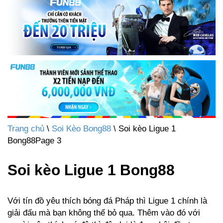
Trang chủ
\
Soi Kèo Bong88
\ Soi kèo Ligue 1
Bong88Page 3
Soi kèo Ligue 1 Bong88
Với tín đồ yêu thích bóng đá Pháp thì Ligue 1 chính là
giải đấu mà bạn không thể bỏ qua. Thêm vào đó với