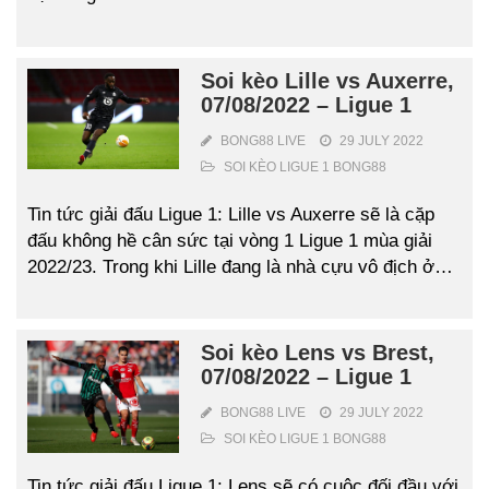
Soi kèo Lille vs Auxerre,
07/08/2022 – Ligue 1
BONG88 LIVE
29 JULY 2022
SOI KÈO LIGUE 1 BONG88
Tin tức giải đấu Ligue 1: Lille vs Auxerre sẽ là cặp
đấu không hề cân sức tại vòng 1 Ligue 1 mùa giải
2022/23. Trong khi Lille đang là nhà cựu vô địch ở…
Soi kèo Lens vs Brest,
07/08/2022 – Ligue 1
BONG88 LIVE
29 JULY 2022
SOI KÈO LIGUE 1 BONG88
Tin tức giải đấu Ligue 1: Lens sẽ có cuộc đối đầu với