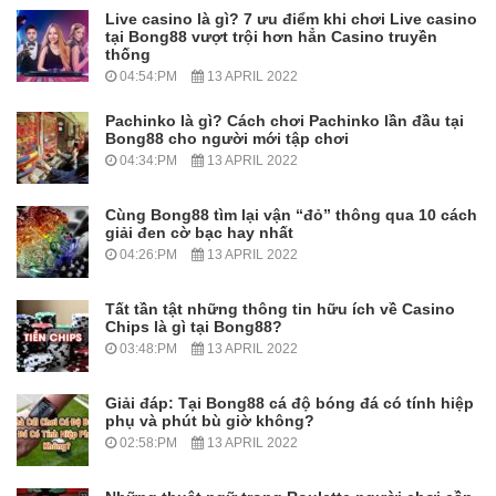
Live casino là gì? 7 ưu điểm khi chơi Live casino
tại Bong88 vượt trội hơn hẳn Casino truyền
thống
04:54:PM
13 APRIL 2022
Pachinko là gì? Cách chơi Pachinko lần đầu tại
Bong88 cho người mới tập chơi
04:34:PM
13 APRIL 2022
Cùng Bong88 tìm lại vận “đỏ” thông qua 10 cách
giải đen cờ bạc hay nhất
04:26:PM
13 APRIL 2022
Tất tần tật những thông tin hữu ích về Casino
Chips là gì tại Bong88?
03:48:PM
13 APRIL 2022
Giải đáp: Tại Bong88 cá độ bóng đá có tính hiệp
phụ và phút bù giờ không?
02:58:PM
13 APRIL 2022