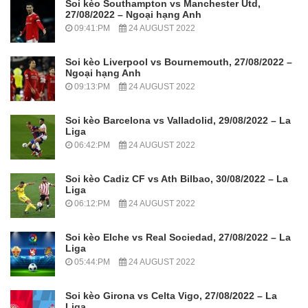
Soi kèo Southampton vs Manchester Utd,
27/08/2022 – Ngoại hạng Anh
09:41:PM
24 AUGUST 2022
Soi kèo Liverpool vs Bournemouth, 27/08/2022 –
Ngoại hạng Anh
09:13:PM
24 AUGUST 2022
Soi kèo Barcelona vs Valladolid, 29/08/2022 – La
Liga
06:42:PM
24 AUGUST 2022
Soi kèo Cadiz CF vs Ath Bilbao, 30/08/2022 – La
Liga
06:12:PM
24 AUGUST 2022
Soi kèo Elche vs Real Sociedad, 27/08/2022 – La
Liga
05:44:PM
24 AUGUST 2022
Soi kèo Girona vs Celta Vigo, 27/08/2022 – La
Liga