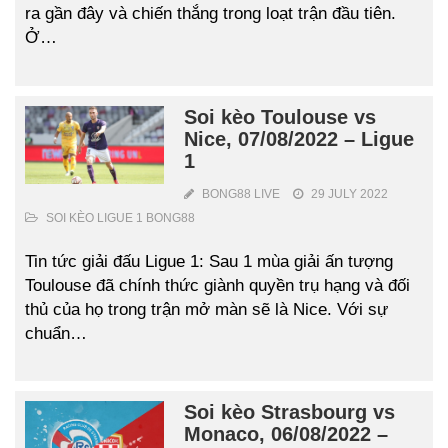
ra gần đây và chiến thắng trong loạt trận đầu tiên.
Ở…
Soi kèo Toulouse vs
Nice, 07/08/2022 – Ligue
1
BONG88 LIVE
29 JULY 2022
SOI KÈO LIGUE 1 BONG88
Tin tức giải đấu Ligue 1: Sau 1 mùa giải ấn tượng
Toulouse đã chính thức giành quyền trụ hạng và đối
thủ của họ trong trận mở màn sẽ là Nice. Với sự
chuẩn…
Soi kèo Strasbourg vs
Monaco, 06/08/2022 –