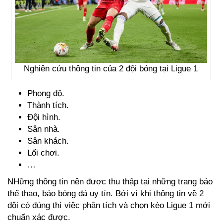
Nghiên cứu thông tin của 2 đội bóng tại Ligue 1
Phong độ.
Thành tích.
Đội hình.
Sân nhà.
Sân khách.
Lối chơi.
…
NHững thông tin nên được thu thập tại những trang báo
thể thao, báo bóng đá uy tín. Bởi vì khi thông tin về 2
đội có đúng thì việc phân tích và chọn kèo Ligue 1 mới
chuẩn xác được.