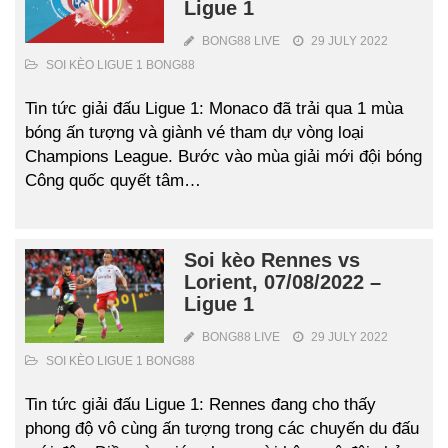
Ligue 1
BONG88 LIVE
29 JULY 2022
SOI KÈO LIGUE 1 BONG88
Tin tức giải đấu Ligue 1: Monaco đã trải qua 1 mùa
bóng ấn tượng và giành vé tham dự vòng loại
Champions League. Bước vào mùa giải mới đội bóng
Công quốc quyết tâm…
Soi kèo Rennes vs
Lorient, 07/08/2022 –
Ligue 1
BONG88 LIVE
29 JULY 2022
SOI KÈO LIGUE 1 BONG88
Tin tức giải đấu Ligue 1: Rennes đang cho thấy
phong độ vô cùng ấn tượng trong các chuyến du đấu