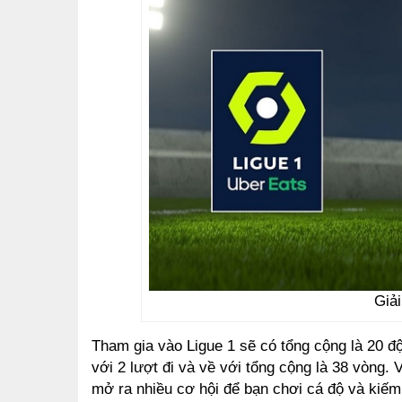
Giải
Tham gia vào Ligue 1 sẽ có tổng cộng là 20 đội
với 2 lượt đi và về với tổng cộng là 38 vòng. 
mở ra nhiều cơ hội để bạn chơi cá độ và kiếm 