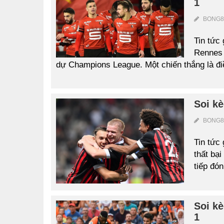
1
BONG8
Tin tức 
Rennes 
dự Champions League. Một chiến thắng là đ
Soi kè
BONG8
Tin tức 
thất bạ
tiếp đó
Soi kè
1