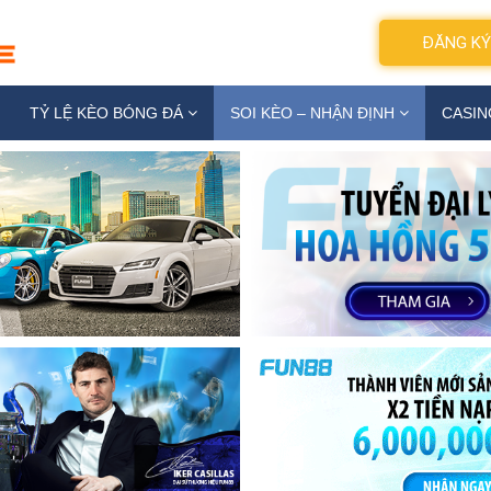
ĐĂNG KÝ
TỶ LỆ KÈO BÓNG ĐÁ
SOI KÈO – NHẬN ĐỊNH
CASIN