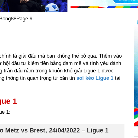
 Bong88Page 9
 chính là giải đấu mà bạn không thể bỏ qua. Thêm vào
 cơ hội đầu tư kiếm tiền bằng đam mê và tình yêu dành
 trận đấu nằm trong khuôn khổ giải Ligue 1 được
g thông tin quan trọng từ bản tin
soi kèo Ligue 1
tại
gue 1
ue 1:
o Metz vs Brest, 24/04/2022 – Ligue 1