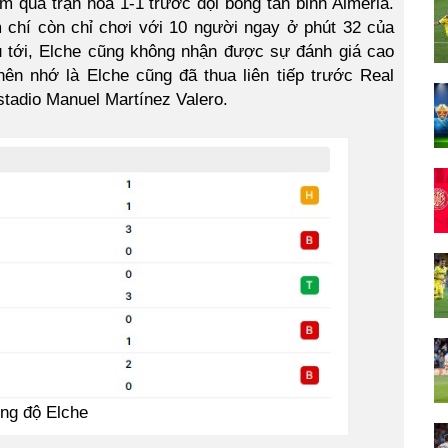
 qua trận hòa 1-1 trước đội bóng tân binh Almeria.
m chí còn chỉ chơi với 10 người ngay ở phút 32 của
ấu tới, Elche cũng không nhận được sự đánh giá cao
nên nhớ là Elche cũng đã thua liên tiếp trước Real
stadio Manuel Martínez Valero.
ng độ Elche