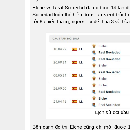
Elche vs Real Sociedad đã có tổng 14 lần đố
Sociedad luôn thể hiện được sự vượt trội t
tới 8 chiến thắng, ngược lại để thua 3 và hòa 
Lịch sử đối đầu
Bên cạnh đó thì Elche cũng chỉ mới được 1