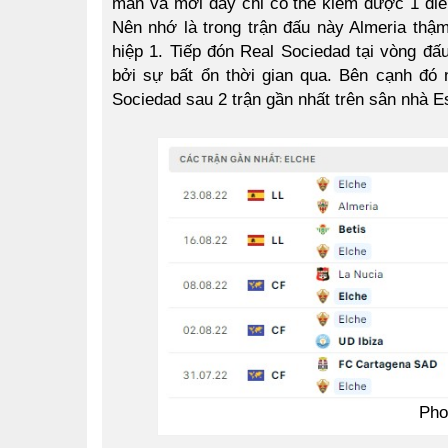
màn và mới đây chỉ có thể kiếm được 1 điểm
Nên nhớ là trong trận đấu này Almeria thậ
hiệp 1. Tiếp đón Real Sociedad tại vòng đ
bởi sự bất ổn thời gian qua. Bên cạnh đó 
Sociedad sau 2 trận gần nhất trên sân nhà E
Pho