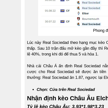
Phong đ
Lúc này Real Sociedad theo hạng mục kèo Ch
thấp. Sau 10 trận đấu mở kèo gần đây thì R
lệ 40%, trong khi đó để thua 5 và hòa 1.
Nhà cái Châu Á ấn định Real Sociedad nằm
cược cho Real Sociedad sẽ được ăn tiền k
thưởng: Real Sociedad ăn 1.87, ngược lại El
Chọn:
Cửa trên Real Sociedad
Nhận định kèo Châu Âu Elch
Tỷ lệ kèo Châu Âu: 3.93*1.98*3.23