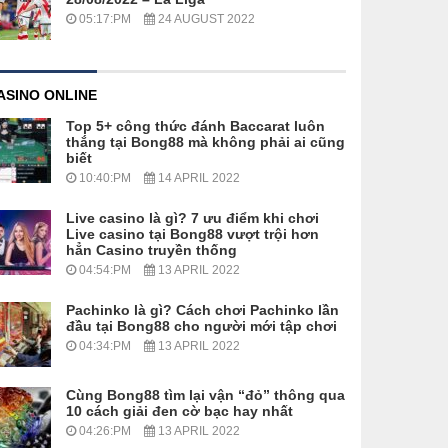
05:17:PM
24 AUGUST 2022
ASINO ONLINE
Top 5+ công thức đánh Baccarat luôn
thắng tại Bong88 mà không phải ai cũng
biết
10:40:PM
14 APRIL 2022
Live casino là gì? 7 ưu điểm khi chơi
Live casino tại Bong88 vượt trội hơn
hẳn Casino truyền thống
04:54:PM
13 APRIL 2022
Pachinko là gì? Cách chơi Pachinko lần
đầu tại Bong88 cho người mới tập chơi
04:34:PM
13 APRIL 2022
Cùng Bong88 tìm lại vận “đỏ” thông qua
10 cách giải đen cờ bạc hay nhất
04:26:PM
13 APRIL 2022