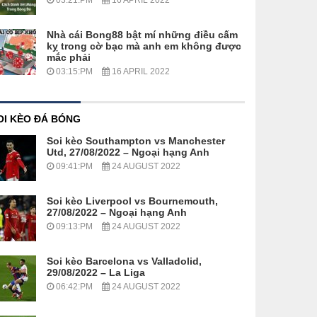
Nhà cái Bong88 bật mí những điều cấm
kỵ trong cờ bạc mà anh em không được
mắc phải
03:15:PM
16 APRIL 2022
OI KÈO ĐÁ BÓNG
Soi kèo Southampton vs Manchester
Utd, 27/08/2022 – Ngoại hạng Anh
09:41:PM
24 AUGUST 2022
Soi kèo Liverpool vs Bournemouth,
27/08/2022 – Ngoại hạng Anh
09:13:PM
24 AUGUST 2022
Soi kèo Barcelona vs Valladolid,
29/08/2022 – La Liga
06:42:PM
24 AUGUST 2022