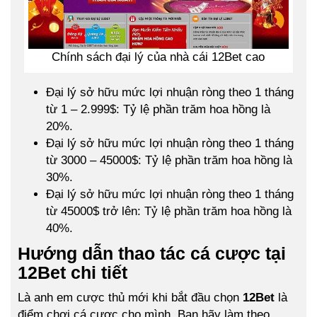
Chính sách đại lý của nhà cái 12Bet cao
Đại lý sở hữu mức lợi nhuận ròng theo 1 tháng
từ 1 – 2.999$: Tỷ lệ phần trăm hoa hồng là
20%.
Đại lý sở hữu mức lợi nhuận ròng theo 1 tháng
từ 3000 – 45000$: Tỷ lệ phần trăm hoa hồng là
30%.
Đại lý sở hữu mức lợi nhuận ròng theo 1 tháng
từ 45000$ trở lên: Tỷ lệ phần trăm hoa hồng là
40%.
Hướng dẫn thao tác cá cược tại
12Bet chi tiết
Là anh em cược thủ mới khi bắt đầu chọn
12Bet
là
điểm chơi cá cược cho mình. Bạn hãy làm theo