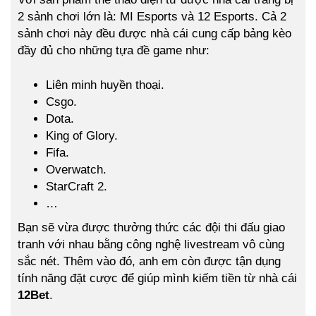
2 sảnh chơi lớn là: MI Esports và 12 Esports. Cả 2
sảnh chơi này đều được nhà cái cung cấp bảng kèo
đầy đủ cho những tựa đề game như:
Liên minh huyền thoại.
Csgo.
Dota.
King of Glory.
Fifa.
Overwatch.
StarCraft 2.
…
Bạn sẽ vừa được thưởng thức các đội thi đấu giao
tranh với nhau bằng công nghệ livestream vô cùng
sắc nét. Thêm vào đó, anh em còn được tận dụng
tính năng đặt cược để giúp mình kiếm tiền từ nhà cái
12Bet
.