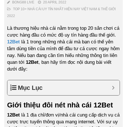
BONG88 LIVE
20 APRIL 2022
TOP 10+ NHÀ CÁI UY TÍN NHẤT HIỆN NAY VIỆT NAM & THẾ GIỚI
2022
Là thương hiệu nhà cái nằm trong top 20 sân chơi cá
cược hàng đầu có mức độ uy tín hàng đầu thế giới.
12Bet
là 1 trong những nhà cái mà bạn có thể yên
tâm dùng tiền của mình để đầu tư cá cược ngay hôm
nay. Nếu bạn đang cần tìm hiểu những thông tin liên
quan tới
12Bet
, bạn hãy tìm đọc nội dung bài viết
dưới đây:
Mục Lục
Giới thiệu đôi nét nhà cái 12Bet
12Bet
là 1 địa chỉ/đơn vị/nhà cái cung cấp dịch vụ cá
cược trực tuyến thông qua mạng internet. Với sự uy