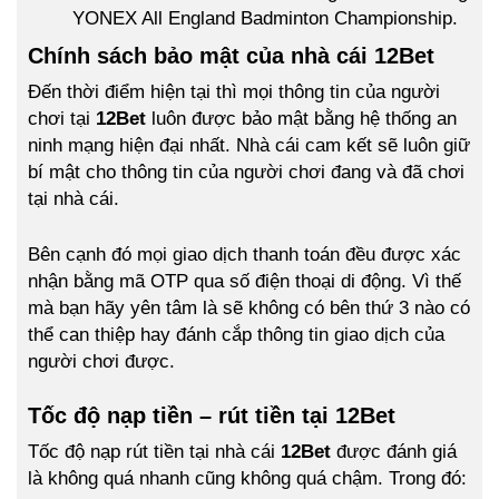
YONEX All England Badminton Championship.
Chính sách bảo mật của nhà cái 12Bet
Đến thời điểm hiện tại thì mọi thông tin của người
chơi tại
12Bet
luôn được bảo mật bằng hệ thống an
ninh mạng hiện đại nhất. Nhà cái cam kết sẽ luôn giữ
bí mật cho thông tin của người chơi đang và đã chơi
tại nhà cái.
Bên cạnh đó mọi giao dịch thanh toán đều được xác
nhận bằng mã OTP qua số điện thoại di động. Vì thế
mà bạn hãy yên tâm là sẽ không có bên thứ 3 nào có
thể can thiệp hay đánh cắp thông tin giao dịch của
người chơi được.
Tốc độ nạp tiền – rút tiền tại 12Bet
Tốc độ nạp rút tiền tại nhà cái
12Bet
được đánh giá
là không quá nhanh cũng không quá chậm. Trong đó: