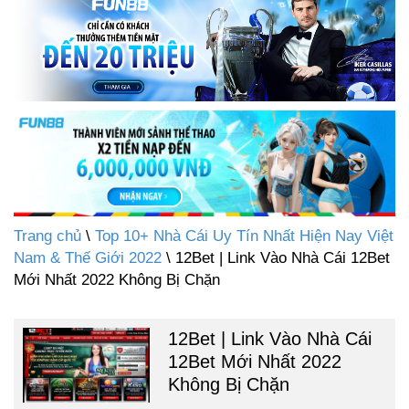
Trang chủ
\
Top 10+ Nhà Cái Uy Tín Nhất Hiện Nay Việt
Nam & Thế Giới 2022
\ 12Bet | Link Vào Nhà Cái 12Bet
Mới Nhất 2022 Không Bị Chặn
12Bet | Link Vào Nhà Cái
12Bet Mới Nhất 2022
Không Bị Chặn