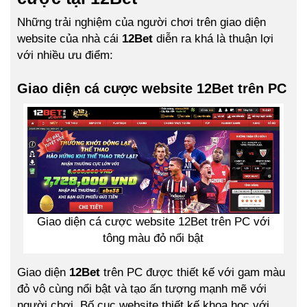
Những trải nghiệm của người chơi trên giao diện
website của nhà cái
12Bet
diễn ra khá là thuận lợi
với nhiều ưu điểm:
Giao diện cá cược website 12Bet trên PC
Giao diện cá cược website 12Bet trên PC với
tông màu đỏ nổi bật
Giao diện
12Bet
trên PC được thiết kế với gam màu
đỏ vô cùng nổi bật và tạo ấn tượng mạnh mẽ với
người chơi. Bố cục website thiết kế khoa học với