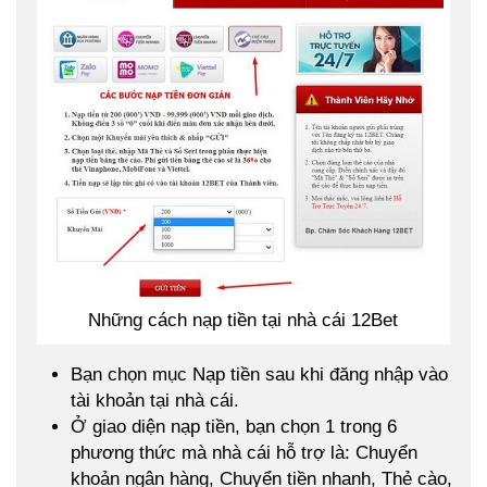
Những cách nạp tiền tại nhà cái 12Bet
Bạn chọn mục Nạp tiền sau khi đăng nhập vào
tài khoản tại nhà cái.
Ở giao diện nạp tiền, bạn chọn 1 trong 6
phương thức mà nhà cái hỗ trợ là: Chuyển
khoản ngân hàng, Chuyển tiền nhanh, Thẻ cào,