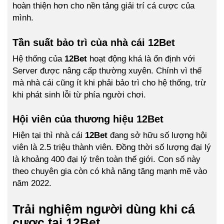
hoàn thiện hơn cho nền tảng giải trí cá cược của
mình.
Tần suất bảo trì của nhà cái 12Bet
Hệ thống của
12Bet
hoạt động khá là ổn định với
Server được nâng cấp thường xuyên. Chính vì thế
mà nhà cái cũng ít khi phải bảo trì cho hệ thống, trừ
khi phát sinh lỗi từ phía người chơi.
Hội viên của thương hiệu 12Bet
Hiện tại thì nhà cái
12Bet
đang sở hữu số lượng hội
viên là 2.5 triệu thành viên. Đồng thời số lượng đại lý
là khoảng 400 đại lý trên toàn thế giới. Con số này
theo chuyên gia còn có khả năng tăng mạnh mẽ vào
năm 2022.
Trải nghiệm người dùng khi cá
cược tại 12Bet