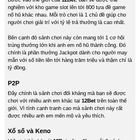
nghiệm với kho game slot lên tới 800 tựa đề game
nổ hũ khác nhau. Mỗi trò chơi là 1 chủ đề giúp cho
người chơi giải trí với tỷ lệ trả thưởng là cao nhất.
Bên cạnh đó sảnh chơi này còn mang tới 1 cơ hội
trúng thưởng lớn khi anh em nổ hũ thành công. Đó
chính là phần thưởng Jackpot dành cho người may
mắn với số tiền lên tới hàng trăm triệu và thậm chí là
tỷ đồng.
P2P
Đây chính là sảnh chơi đối kháng mà bạn sẽ được
chơi với nhiều anh em khác tại
12Bet
trên toàn thế
giới. Vì tính cạnh tranh cao mà sảnh chơi này rất
được nhiều anh em mến mộ và yêu thích.
Xổ số và Keno