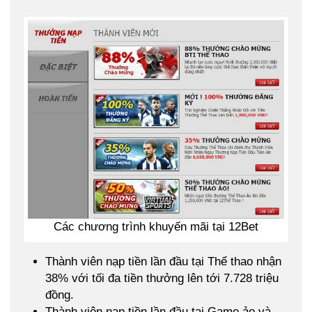
Các chương trình khuyến mãi tại 12Bet
Thành viên nạp tiền lần đầu tại Thể thao nhận
38% với tối đa tiền thưởng lên tới 7.728 triệu
đồng.
Thành viên nạp tiền lần đầu tại Game ảo và