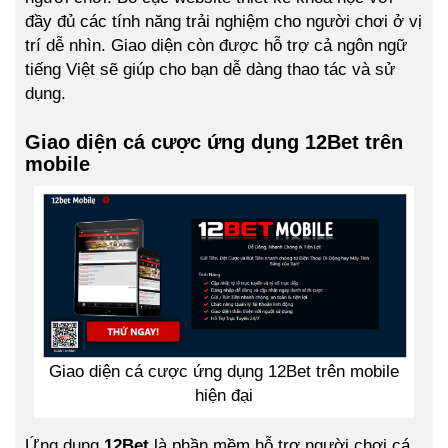
đầy đủ các tính năng trải nghiệm cho người chơi ở vị
trí dễ nhìn. Giao diện còn được hỗ trợ cả ngôn ngữ
tiếng Việt sẽ giúp cho bạn dễ dàng thao tác và sử
dụng.
Giao diện cá cược ứng dụng 12Bet trên
mobile
Giao diện cá cược ứng dụng 12Bet trên mobile
hiện đại
Ứng dụng
12Bet
là phần mềm hỗ trợ người chơi cá