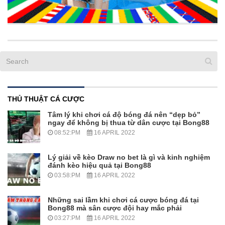
THỦ THUẬT CÁ CƯỢC
Tâm lý khi chơi cá độ bóng đá nên “dẹp bỏ”
ngay để không bị thua từ dân cược tại Bong88
08:52:PM
16 APRIL 2022
Lý giải về kèo Draw no bet là gì và kinh nghiệm
đánh kèo hiệu quả tại Bong88
03:58:PM
16 APRIL 2022
Những sai lầm khi chơi cá cược bóng đá tại
Bong88 mà sân cược đội hay mắc phải
03:27:PM
16 APRIL 2022