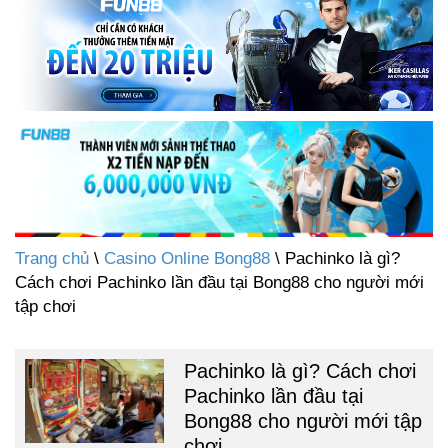
Trang chủ
\
Casino Online Bong88
\ Pachinko là gì?
Cách chơi Pachinko lần đầu tại Bong88 cho người mới
tập chơi
Pachinko là gì? Cách chơi
Pachinko lần đầu tại
Bong88 cho người mới tập
chơi