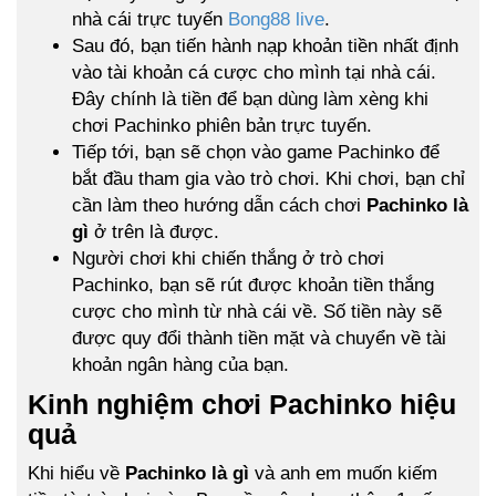
nhà cái trực tuyến
Bong88 live
.
Sau đó, bạn tiến hành nạp khoản tiền nhất định
vào tài khoản cá cược cho mình tại nhà cái.
Đây chính là tiền để bạn dùng làm xèng khi
chơi Pachinko phiên bản trực tuyến.
Tiếp tới, bạn sẽ chọn vào game Pachinko để
bắt đầu tham gia vào trò chơi. Khi chơi, bạn chỉ
cần làm theo hướng dẫn cách chơi
Pachinko là
gì
ở trên là được.
Người chơi khi chiến thắng ở trò chơi
Pachinko, bạn sẽ rút được khoản tiền thắng
cược cho mình từ nhà cái về. Số tiền này sẽ
được quy đổi thành tiền mặt và chuyển về tài
khoản ngân hàng của bạn.
Kinh nghiệm chơi Pachinko hiệu
quả
Khi hiểu về
Pachinko là gì
và anh em muốn kiếm