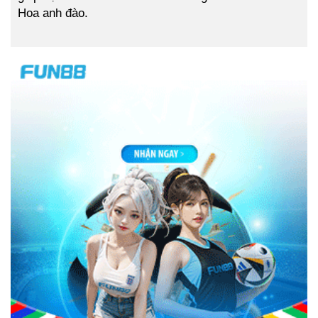
Hoa anh đào.