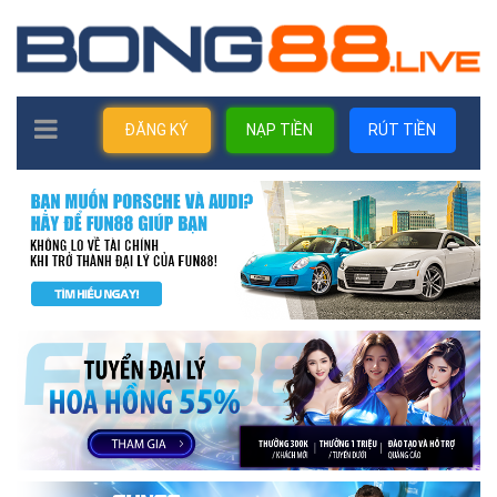
TOGGLE
ĐĂNG KÝ
NẠP TIỀN
RÚT TIỀN
NAVIGATION