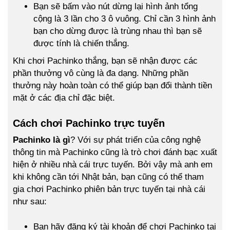
Bạn sẽ bấm vào nút dừng lại hình ảnh tổng
cộng là 3 lần cho 3 ô vuông. Chỉ cần 3 hình ảnh
bạn cho dừng được là trùng nhau thì bạn sẽ
được tính là chiến thắng.
Khi chơi Pachinko thắng, bạn sẽ nhận được các
phần thưởng vô cùng là đa dạng. Những phần
thưởng này hoàn toàn có thể giúp bạn đổi thành tiền
mặt ở các địa chỉ đặc biệt.
Cách chơi Pachinko trực tuyến
Pachinko là gì
? Với sự phát triển của công nghệ
thông tin mà Pachinko cũng là trò chơi đánh bạc xuất
hiện ở nhiều nhà cái trực tuyến. Bởi vậy mà anh em
khi không cần tới Nhật bản, bạn cũng có thể tham
gia chơi Pachinko phiên bản trực tuyến tại nhà cái
như sau:
Bạn hãy đăng ký tài khoản để chơi Pachinko tại