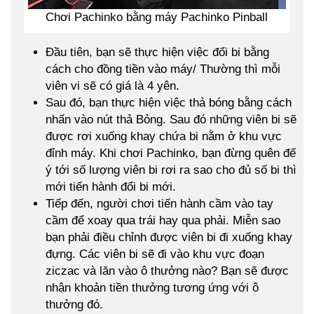
Chơi Pachinko bằng máy Pachinko Pinball
Đầu tiên, bạn sẽ thực hiện việc đổi bi bằng
cách cho đồng tiền vào máy/ Thường thì mỗi
viên vi sẽ có giá là 4 yên.
Sau đó, bạn thực hiện việc thả bóng bằng cách
nhấn vào nút thả Bỏng. Sau đó những viên bi sẽ
được rơi xuống khay chứa bi nằm ở khu vực
đỉnh máy. Khi chơi Pachinko, bạn đừng quên để
ý tới số lượng viên bi rơi ra sao cho đủ số bi thì
mới tiến hành đổi bi mới.
Tiếp đến, người chơi tiến hành cầm vào tay
cầm để xoay qua trái hay qua phải. Miễn sao
bạn phải điều chỉnh được viên bi đi xuống khay
đựng. Các viên bi sẽ đi vào khu vực đoạn
ziczac và lăn vào ô thưởng nào? Bạn sẽ được
nhận khoản tiền thưởng tương ứng với ô
thưởng đó.