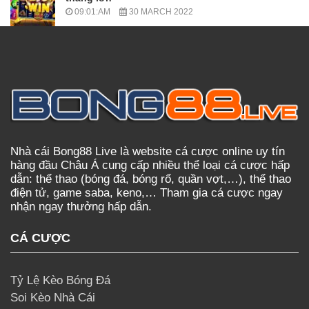
09:01:AM
30 MARCH 2022
Nhà cái Bong88 Live là website cá cược online uy tín
hàng đầu Châu Á cung cấp nhiều thể loại cá cược hấp
dẫn: thể thao (bóng đá, bóng rổ, quần vợt,…), thể thao
điện tử, game saba, keno,… Tham gia cá cược ngay
nhận ngay thưởng hấp dẫn.
CÁ CƯỢC
Tỷ Lệ Kèo Bóng Đá
Soi Kèo Nhà Cái