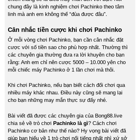
chung đây là kinh nghiệm chơi Pachinko theo tâm
linh mà anh em không thể “đùa được đâu”.
Cân nhắc tiền cược khi chơi Pachinko
Ở mỗi vòng chơi Pachinko, bạn cần cân nhắc đặt
cược với số tiền sao cho phù hợp nhất. Thường thì
các chuyên gia thường đưa ra lời khuyên cho bạn
rằng: Anh em chỉ nên cược 5000 – 10.000 yên cho
mỗi chiếc máy Pachinko ở 1 lần chơi mà thôi.
Khi chơi Pachinko, nếu bạn biết cách đổi chơi qua
nhiều máy khác nhau. Điều này cũng sẽ mang lại
cho bạn những may mắn thực sự đấy nhé.
Bài viết đã được các chuyên gia của Bong88.live
chia sẻ về trò chơi
Pachinko là gì
? Cách chơi
Pachinko cơ bản như thế nào? Hy vọng bài viết đã
giúp bạn hiểu về 1 trò chơi nổi tiếng nhất nhì xứ sở