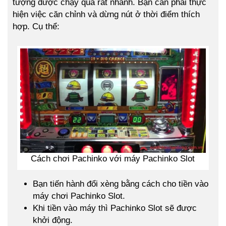
tượng được chạy qua rất nhanh. Bạn cần phải thực
hiện việc căn chỉnh và dừng nút ở thời điểm thích
hợp. Cụ thể:
Cách chơi Pachinko với máy Pachinko Slot
Bạn tiến hành đổi xèng bằng cách cho tiền vào
máy chơi Pachinko Slot.
Khi tiền vào máy thì Pachinko Slot sẽ được
khởi động.