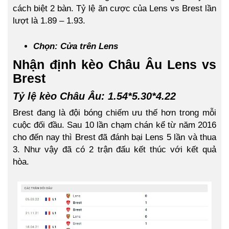
cách biệt 2 bàn. Tỷ lệ ăn cược của Lens vs Brest lần
lượt là 1.89 – 1.93.
Chọn:
Cửa trên Lens
Nhận định kèo Châu Âu Lens vs
Brest
Tỷ lệ kèo Châu Âu: 1.54*5.30*4.22
Brest đang là đội bóng chiếm ưu thế hơn trong mỗi
cuộc đối đầu. Sau 10 lần chạm chán kể từ năm 2016
cho đến nay thì Brest đã đánh bại Lens 5 lần và thua
3. Như vậy đã có 2 trận đấu kết thúc với kết quả
hòa.