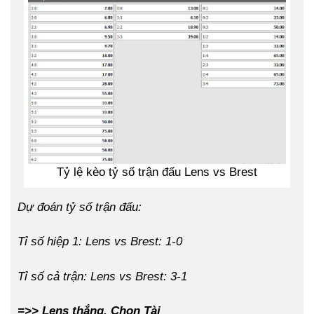
Tỷ lệ kèo tỷ số trận đấu Lens vs Brest
Dự đoán tỷ số trận đấu:
Tỉ số hiệp 1:
Lens vs Brest: 1-0
Tỉ số cả trận:
Lens vs Brest: 3-1
=>>
Lens thắng
. Chọn Tài