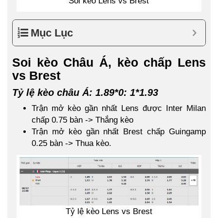
Soi kèo Lens vs Brest
Mục Lục
Soi kèo Châu Á, kèo chấp Lens
vs Brest
Tỷ lệ kèo châu Á: 1.89*0: 1*1.93
Trận mở kèo gần nhất Lens được Inter Milan
chấp 0.75 bàn -> Thắng kèo
Trận mở kèo gần nhất Brest chấp Guingamp
0.25 bàn -> Thua kèo.
Tỷ lệ kèo Lens vs Brest