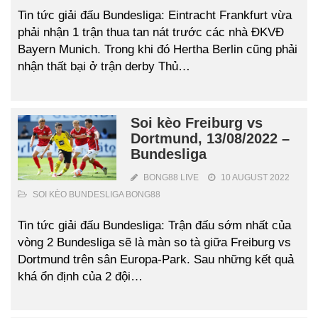
Tin tức giải đấu Bundesliga: Eintracht Frankfurt vừa
phải nhận 1 trận thua tan nát trước các nhà ĐKVĐ
Bayern Munich. Trong khi đó Hertha Berlin cũng phải
nhận thất bại ở trận derby Thủ…
Soi kèo Freiburg vs
Dortmund, 13/08/2022 –
Bundesliga
BONG88 LIVE
10 AUGUST 2022
SOI KÈO BUNDESLIGA BONG88
Tin tức giải đấu Bundesliga: Trận đấu sớm nhất của
vòng 2 Bundesliga sẽ là màn so tà giữa Freiburg vs
Dortmund trên sân Europa-Park. Sau những kết quả
khá ổn định của 2 đội…