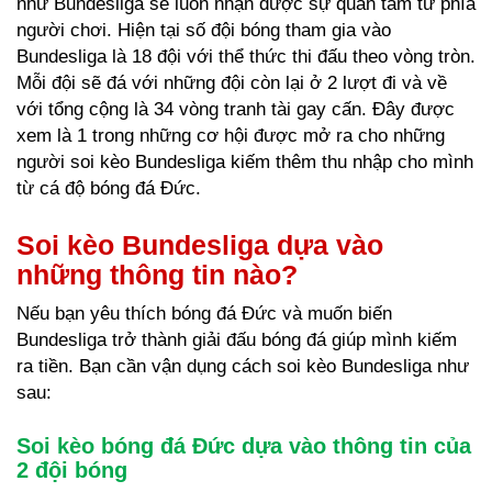
như Bundesliga sẽ luôn nhận được sự quan tâm từ phía
người chơi. Hiện tại số đội bóng tham gia vào
Bundesliga là 18 đội với thể thức thi đấu theo vòng tròn.
Mỗi đội sẽ đá với những đội còn lại ở 2 lượt đi và về
với tổng cộng là 34 vòng tranh tài gay cấn. Đây được
xem là 1 trong những cơ hội được mở ra cho những
người soi kèo Bundesliga kiếm thêm thu nhập cho mình
từ cá độ bóng đá Đức.
Soi kèo Bundesliga dựa vào
những thông tin nào?
Nếu bạn yêu thích bóng đá Đức và muốn biến
Bundesliga trở thành giải đấu bóng đá giúp mình kiếm
ra tiền. Bạn cần vận dụng cách soi kèo Bundesliga như
sau:
Soi kèo bóng đá Đức dựa vào thông tin của
2 đội bóng