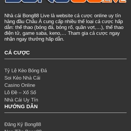
Nhà cái Bong88 Live là website cá cược online uy tín
hàng đầu Châu Á cung cấp nhiều thể loại cá cược hấp
dẫn: thể thao (bóng đá, bóng rổ, quần vợt,…), thể thao
điện tử, game saba, keno,… Tham gia cá cược ngay
nhận ngay thưởng hấp dẫn.
CÁ CƯỢC
Tỷ Lệ Kèo Bóng Đá
Soi Kèo Nhà Cái
Casino Online
Lô Đề – Xổ Số
Nhà Cái Uy Tín
HƯỚNG DẪN
Đăng Ký Bong88