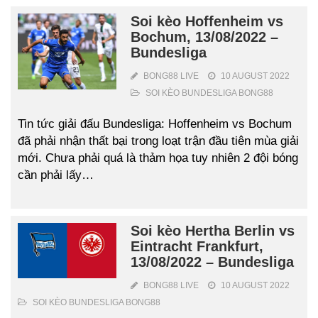
Soi kèo Hoffenheim vs
Bochum, 13/08/2022 –
Bundesliga
BONG88 LIVE
10 AUGUST 2022
SOI KÈO BUNDESLIGA BONG88
Tin tức giải đấu Bundesliga: Hoffenheim vs Bochum
đã phải nhận thất bại trong loạt trận đầu tiên mùa giải
mới. Chưa phải quá là thảm họa tuy nhiên 2 đội bóng
cần phải lấy…
Soi kèo Hertha Berlin vs
Eintracht Frankfurt,
13/08/2022 – Bundesliga
BONG88 LIVE
10 AUGUST 2022
SOI KÈO BUNDESLIGA BONG88