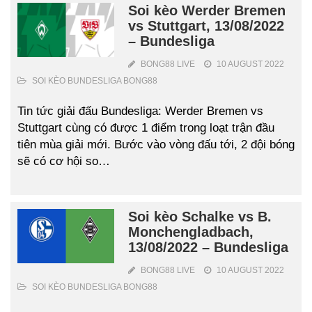
Soi kèo Werder Bremen
vs Stuttgart, 13/08/2022
– Bundesliga
BONG88 LIVE
10 AUGUST 2022
SOI KÈO BUNDESLIGA BONG88
Tin tức giải đấu Bundesliga: Werder Bremen vs
Stuttgart cùng có được 1 điểm trong loạt trận đầu
tiên mùa giải mới. Bước vào vòng đấu tới, 2 đội bóng
sẽ có cơ hội so…
Soi kèo Schalke vs B.
Monchengladbach,
13/08/2022 – Bundesliga
BONG88 LIVE
10 AUGUST 2022
SOI KÈO BUNDESLIGA BONG88