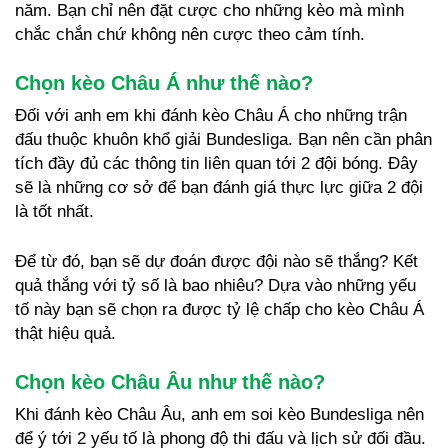
năm. Bạn chỉ nên đặt cược cho những kèo mà mình
chắc chắn chứ không nên cược theo cảm tính.
Chọn kèo Châu Á như thế nào?
Đối với anh em khi đánh kèo Châu Á cho những trận
đấu thuộc khuôn khổ giải Bundesliga. Bạn nên cần phân
tích đầy đủ các thông tin liên quan tới 2 đội bóng. Đây
sẽ là những cơ sở để bạn đánh giá thực lực giữa 2 đội
là tốt nhất.
Để từ đó, bạn sẽ dự đoán được đội nào sẽ thắng? Kết
quả thắng với tỷ số là bao nhiêu? Dựa vào những yếu
tố này bạn sẽ chọn ra được tỷ lệ chấp cho kèo Châu Á
thật hiệu quả.
Chọn kèo Châu Âu như thế nào?
Khi đánh kèo Châu Âu, anh em soi kèo Bundesliga nên
để ý tới 2 yếu tố là phong độ thi đấu và lịch sử đối đầu.