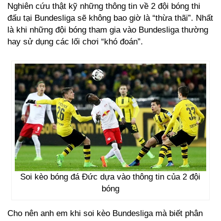
Nghiên cứu thật kỹ những thông tin về 2 đội bóng thi
đấu tại Bundesliga sẽ không bao giờ là “thừa thãi”. Nhất
là khi những đội bóng tham gia vào Bundesliga thường
hay sử dụng các lối chơi “khó đoán”.
Soi kèo bóng đá Đức dựa vào thông tin của 2 đội
bóng
Cho nên anh em khi soi kèo Bundesliga mà biết phân