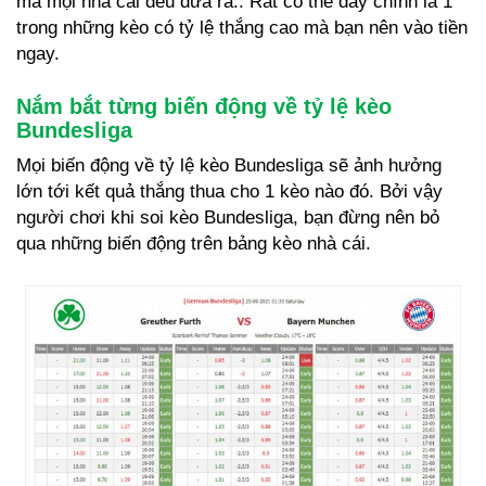
mà mọi nhà cái đều đưa ra.. Rất có thể đây chính là 1
trong những kèo có tỷ lệ thắng cao mà bạn nên vào tiền
ngay.
Nắm bắt từng biến động về tỷ lệ kèo
Bundesliga
Mọi biến động về tỷ lệ kèo Bundesliga sẽ ảnh hưởng
lớn tới kết quả thắng thua cho 1 kèo nào đó. Bởi vậy
người chơi khi soi kèo Bundesliga, bạn đừng nên bỏ
qua những biến động trên bảng kèo nhà cái.