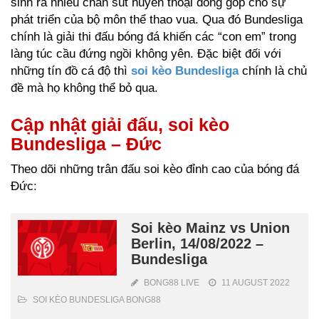
sinh ra nhiều chân sút huyền thoại đóng góp cho sự
phát triển của bộ môn thể thao vua. Qua đó Bundesliga
chính là giải thi đấu bóng đá khiến các “con em” trong
làng túc cầu đứng ngồi không yên. Đặc biệt đối với
những tín đồ cá độ thì
soi kèo Bundesliga
chính là chủ
đề mà họ không thể bỏ qua.
Cập nhật giải đấu, soi kèo
Bundesliga – Đức
Theo dõi những trân đấu soi kèo đỉnh cao của bóng đá
Đức:
Soi kèo Mainz vs Union
Berlin, 14/08/2022 –
Bundesliga
BONG88 LIVE
11 AUGUST 2022
SOI KÈO BUNDESLIGA BONG88