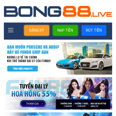
TOGGLE
ĐĂNG KÝ
NẠP TIỀN
RÚT TIỀN
NAVIGATION