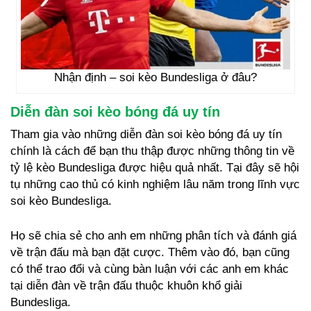
Nhận định – soi kèo Bundesliga ở đâu?
Diễn đàn soi kèo bóng đá uy tín
Tham gia vào những diễn đàn soi kèo bóng đá uy tín
chính là cách để bạn thu thập được những thông tin về
tỷ lệ kèo Bundesliga được hiệu quả nhất. Tại đây sẽ hội
tụ những cao thủ có kinh nghiệm lâu năm trong lĩnh vực
soi kèo Bundesliga.
Họ sẽ chia sẻ cho anh em những phân tích và đánh giá
về trận đấu mà bạn đặt cược. Thêm vào đó, bạn cũng
có thể trao đổi và cùng bàn luận với các anh em khác
tại diễn đàn về trận đấu thuộc khuôn khổ giải
Bundesliga.