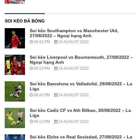
SOI KÈO ĐÁ BÓNG
Soi kèo Southampton vs Manchester Utd,
27/08/2022 – Ngoại hạng Anh
09:41:PM
24 AUGUST 2022
Soi kèo Liverpool vs Bournemouth, 27/08/2022 –
Ngoại hạng Anh
09:13:PM
24 AUGUST 2022
Soi kèo Barcelona vs Valladolid, 29/08/2022 – La
Liga
06:42:PM
24 AUGUST 2022
Soi kèo Cadiz CF vs Ath Bilbao, 30/08/2022 – La
Liga
06:12:PM
24 AUGUST 2022
Soi kèo Elche vs Real Sociedad, 27/08/2022 – La