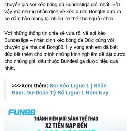
chuyên gia soi kèo bóng đá Bundesliga giỏi nhất. Bởi
vậy mà những nhận định về kèo được Bong88 đưa ra
sẽ đảm bảo mang lại nhiều lợi thế cho người chơi.
Với những thông tin chia sẻ vừa rồi về soi kèo
Bundesliga – nhận định kèo bóng đá Đức cùng với
chuyên gia nhà cái Bong88. Hy vọng anh em đã biết
đúc kết thêm cho mình những kinh nghiệm để đặt cược
cho những giải đấu thuộc Bundesliga được hiệu quả
nhất.
>>>Xem thệm:
Soi Kèo Ligue 1 | Nhận
Định, Dự Đoán Tỷ Số Ligue 1 Hôm Nay