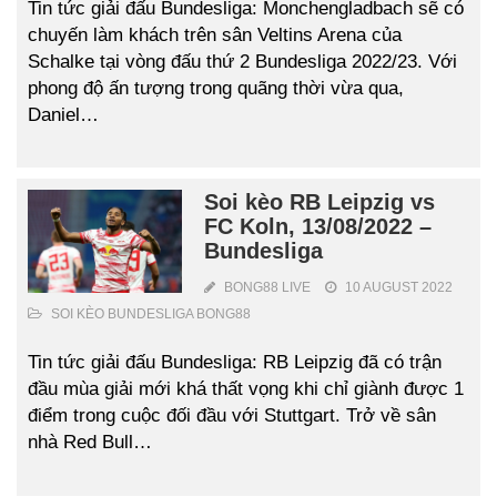
Tin tức giải đấu Bundesliga: Monchengladbach sẽ có
chuyến làm khách trên sân Veltins Arena của
Schalke tại vòng đấu thứ 2 Bundesliga 2022/23. Với
phong độ ấn tượng trong quãng thời vừa qua,
Daniel…
Soi kèo RB Leipzig vs
FC Koln, 13/08/2022 –
Bundesliga
BONG88 LIVE
10 AUGUST 2022
SOI KÈO BUNDESLIGA BONG88
Tin tức giải đấu Bundesliga: RB Leipzig đã có trận
đầu mùa giải mới khá thất vọng khi chỉ giành được 1
điểm trong cuộc đối đầu với Stuttgart. Trở về sân
nhà Red Bull…