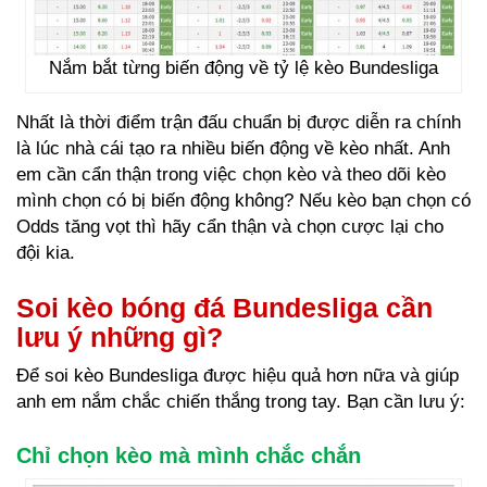
Nắm bắt từng biến động về tỷ lệ kèo Bundesliga
Nhất là thời điểm trận đấu chuẩn bị được diễn ra chính
là lúc nhà cái tạo ra nhiều biến động về kèo nhất. Anh
em cần cẩn thận trong việc chọn kèo và theo dõi kèo
mình chọn có bị biến động không? Nếu kèo bạn chọn có
Odds tăng vọt thì hãy cẩn thận và chọn cược lại cho
đội kia.
Soi kèo bóng đá Bundesliga cần
lưu ý những gì?
Để soi kèo Bundesliga được hiệu quả hơn nữa và giúp
anh em nắm chắc chiến thắng trong tay. Bạn cần lưu ý:
Chỉ chọn kèo mà mình chắc chắn