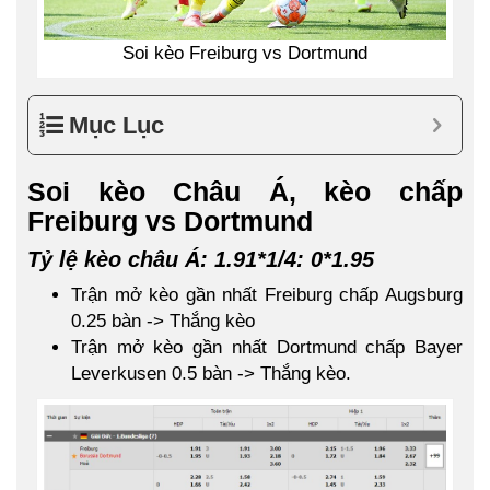
Soi kèo Freiburg vs Dortmund
Mục Lục
Soi kèo Châu Á, kèo chấp
Freiburg vs Dortmund
Tỷ lệ kèo châu Á: 1.91*1/4: 0*1.95
Trận mở kèo gần nhất Freiburg chấp Augsburg
0.25 bàn -> Thắng kèo
Trận mở kèo gần nhất Dortmund chấp Bayer
Leverkusen 0.5 bàn -> Thắng kèo.