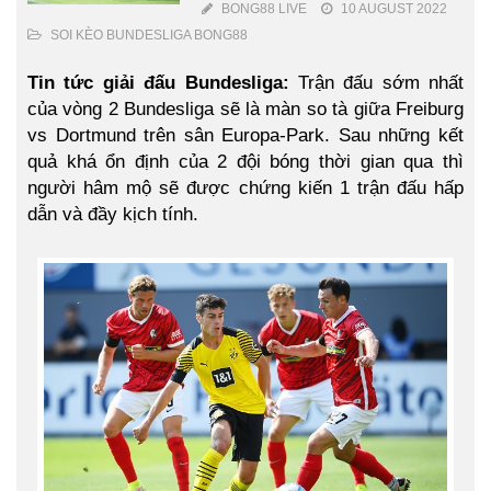
BONG88 LIVE
10 AUGUST 2022
SOI KÈO BUNDESLIGA BONG88
Tin tức giải đấu Bundesliga:
Trận đấu sớm nhất
của vòng 2 Bundesliga sẽ là màn so tà giữa Freiburg
vs Dortmund trên sân Europa-Park. Sau những kết
quả khá ổn định của 2 đội bóng thời gian qua thì
người hâm mộ sẽ được chứng kiến 1 trận đấu hấp
dẫn và đầy kịch tính.