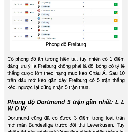
Phong độ Freiburg
Có phong độ ấn tượng hiện tại, tuy nhiên có 1 điểm
đáng lưu ý là Freiburg không phải là đội bóng có tỷ lệ
thắng cược lớn theo hạng mục kèo Châu Á. Sau 10
trận đấu mở kèo gần đây Freiburg có 5 trận thắng
kèo, ngược lại cũng nhận 5 trận thua.
Phong độ Dortmund 5 trận gần nhất: L L
W D W
Dortmund cũng đã có được 3 điểm trong loạt trận
mở màn Bundesliga trước đối thủ Leverkusen. Tuy