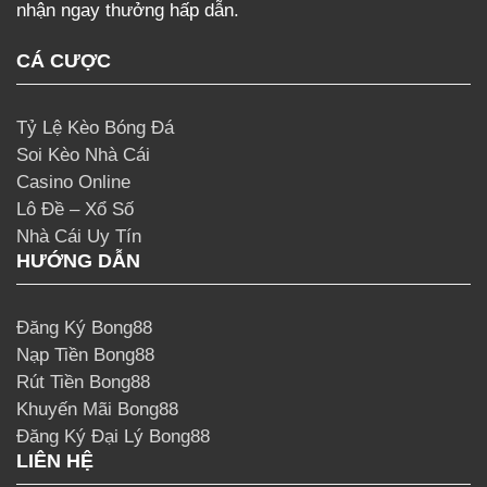
nhận ngay thưởng hấp dẫn.
CÁ CƯỢC
Tỷ Lệ Kèo Bóng Đá
Soi Kèo Nhà Cái
Casino Online
Lô Đề – Xổ Số
Nhà Cái Uy Tín
HƯỚNG DẪN
Đăng Ký Bong88
Nạp Tiền Bong88
Rút Tiền Bong88
Khuyến Mãi Bong88
Đăng Ký Đại Lý Bong88
LIÊN HỆ