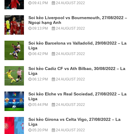
09:41:PM
24 AUGUST 2022
Soi kèo Liverpool vs Bournemouth, 27/08/2022 –
Ngoại hạng Anh
09:13:PM
24 AUGUST 2022
Soi kèo Barcelona vs Valladolid, 29/08/2022 – La
Liga
06:42:PM
24 AUGUST 2022
Soi kèo Cadiz CF vs Ath Bilbao, 30/08/2022 – La
Liga
06:12:PM
24 AUGUST 2022
Soi kèo Elche vs Real Sociedad, 27/08/2022 – La
Liga
05:44:PM
24 AUGUST 2022
Soi kèo Girona vs Celta Vigo, 27/08/2022 – La
Liga
05:20:PM
24 AUGUST 2022