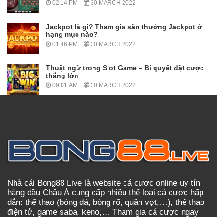
02:14:PM
30 MARCH 2022
Jackpot là gì? Tham gia săn thưởng Jackpot ở
hạng mục nào?
01:46:PM
30 MARCH 2022
Thuật ngữ trong Slot Game – Bí quyết đặt cược
thắng lớn
09:01:AM
30 MARCH 2022
Nhà cái Bong88 Live là website cá cược online uy tín
hàng đầu Châu Á cung cấp nhiều thể loại cá cược hấp
dẫn: thể thao (bóng đá, bóng rổ, quần vợt,…), thể thao
điện tử, game saba, keno,… Tham gia cá cược ngay