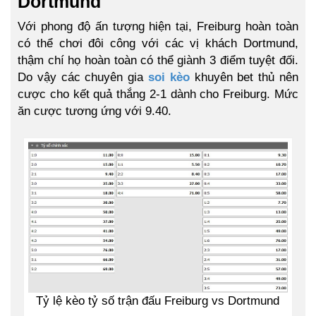
Dortmund
Với phong độ ấn tượng hiện tại, Freiburg hoàn toàn
có thể chơi đôi công với các vị khách Dortmund,
thậm chí họ hoàn toàn có thể giành 3 điểm tuyệt đối.
Do vậy các chuyên gia
soi kèo
khuyên bet thủ nên
cược cho kết quả thắng 2-1 dành cho Freiburg. Mức
ăn cược tương ứng với 9.40.
Tỷ lệ kèo tỷ số trận đấu Freiburg vs Dortmund