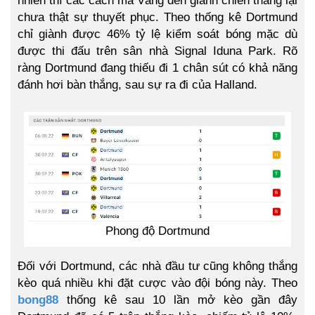
nhiên thì các cách mà Vàng đen giành chiến thắng lại
chưa thật sự thuyết phục. Theo thống kê Dortmund
chỉ giành được 46% tỷ lệ kiểm soát bóng mặc dù
được thi đấu trên sân nhà Signal Iduna Park. Rõ
ràng Dortmund đang thiếu đi 1 chân sút có khả năng
đánh hơi bàn thắng, sau sự ra đi của Halland.
Phong độ Dortmund
Đối với Dortmund, các nhà đầu tư cũng không thắng
kèo quá nhiều khi đặt cược vào đội bóng này. Theo
bong88
thống kê sau 10 lần mở kèo gần đây