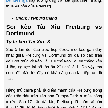
Bundesliga
này tương ứng với kết quả chiến thắng,
thua và hòa của Freiburg.
Chọn:
Freiburg thắng
Soi kèo Tài Xỉu Freiburg vs
Dortmund
Tỷ lệ kèo Tài Xỉu: 3
Sau 5 lần đối đầu trực tiếp được mở kèo gần đây
nhất giữa Freiburg vs Dortmund thì đa số các trận
đấu kết thúc về kèo Tài. Cụ thể kèo Tài đã thắng kèo
4 lần, ngược lại số lần ăn Xỉu chỉ là 1. Do vậy mà
cuộc đối đầu tới đây có khả năng cao lại tiếp tục đổ
Tài.
Hàng thủ chưa phải là điểm mạnh của Freiburg trong
các trận đấu trên sân nhà Europa-Park ở mùa bóng
trước. Sau 17 trận đã đấu, Freiburg đã nhận số bàn
thua là 25, tỷ lệ thủng lưới trung bình 1.47 bàn/trận.