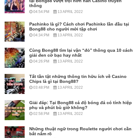
tại Bong88 vượt trội hơn hẳn Casino truyền
thống
04:54:PM
13 APRIL 2022
Pachinko là gì? Cách chơi Pachinko lần đầu tại
Bong88 cho người mới tập chơi
04:34:PM
13 APRIL 2022
Cùng Bong88 tìm lại vận “đỏ” thông qua 10 cách
giải đen cờ bạc hay nhất
04:26:PM
13 APRIL 2022
Tất tần tật những thông tin hữu ích về Casino
Chips là gì tại Bong88?
03:48:PM
13 APRIL 2022
Giải đáp: Tại Bong88 cá độ bóng đá có tính hiệp
phụ và phút bù giờ không?
02:58:PM
13 APRIL 2022
Những thuật ngữ trong Roulette người chơi cần
bắt nắm rõ