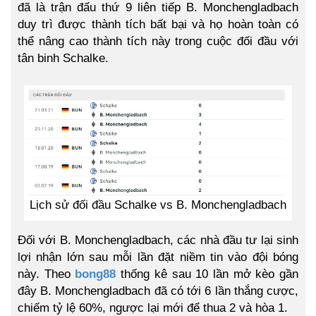
đã là trận đấu thứ 9 liên tiếp B. Monchengladbach
duy trì được thành tích bất bại và họ hoàn toàn có
thể nâng cao thành tích này trong cuộc đối đầu với
tân binh Schalke.
Lịch sử đối đầu Schalke vs B. Monchengladbach
Đối với B. Monchengladbach, các nhà đầu tư lại sinh
lợi nhận lớn sau mỗi lần đặt niềm tin vào đội bóng
này. Theo
bong88
thống kê sau 10 lần mở kèo gần
đây B. Monchengladbach đã có tới 6 lần thắng cược,
chiếm tỷ lệ 60%, ngược lại mới để thua 2 và hòa 1.