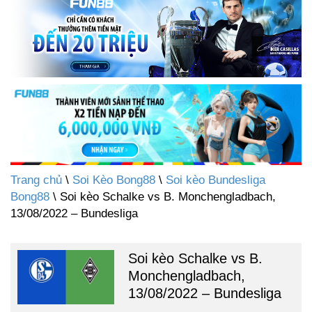
Trang chủ
\
Soi Kèo Bong88
\
Soi kèo Bundesliga
Bong88
\ Soi kèo Schalke vs B. Monchengladbach,
13/08/2022 – Bundesliga
Soi kèo Schalke vs B.
Monchengladbach,
13/08/2022 – Bundesliga