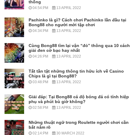
thống
04:54:PM
13 APRIL 2022
Pachinko là gì? Cách chơi Pachinko lần đầu tại
Bong88 cho người mới tập chơi
04:34:PM
13 APRIL 2022
Cùng Bong88 tìm lại vận “đỏ” thông qua 10 cách
giải đen cờ bạc hay nhất
04:26:PM
13 APRIL 2022
Tất tần tật những thông tin hữu ích về Casino
Chips là gì tại Bong88?
03:48:PM
13 APRIL 2022
Giải đáp: Tại Bong88 cá độ bóng đá có tính hiệp
phụ và phút bù giờ không?
02:58:PM
13 APRIL 2022
Những thuật ngữ trong Roulette người chơi cần
bắt nắm rõ
02:14:PM
30 MARCH 2022