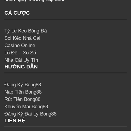
CÁ CƯỢC
Tỷ Lệ Kèo Bóng Đá
Soi Kèo Nhà Cái
Casino Online
Lô Đề – Xổ Số
Nhà Cái Uy Tín
HƯỚNG DẪN
Đăng Ký Bong88
Nạp Tiền Bong88
Rút Tiền Bong88
Khuyến Mãi Bong88
Đăng Ký Đại Lý Bong88
LIÊN HỆ