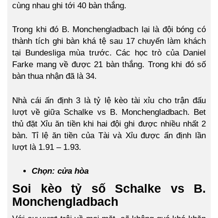
cùng nhau ghi tới 40 bàn thắng.
Trong khi đó B. Monchengladbach lại là đội bóng có
thành tích ghi bàn khá tệ sau 17 chuyến làm khách
tại Bundesliga mùa trước. Các học trò của Daniel
Farke mang về được 21 bàn thắng. Trong khi đó số
bàn thua nhận đã là 34.
Nhà cái ấn định 3 là tỷ lệ kèo tài xỉu cho trận đấu
lượt về giữa Schalke vs B. Monchengladbach. Bet
thủ đặt Xỉu ăn tiền khi hai đội ghi được nhiều nhất 2
bàn. Tỉ lệ ăn tiền của Tài và Xỉu được ấn định lần
lượt là 1.91 – 1.93.
Chọn:
cửa hòa
Soi kèo tỷ số Schalke vs B.
Monchengladbach