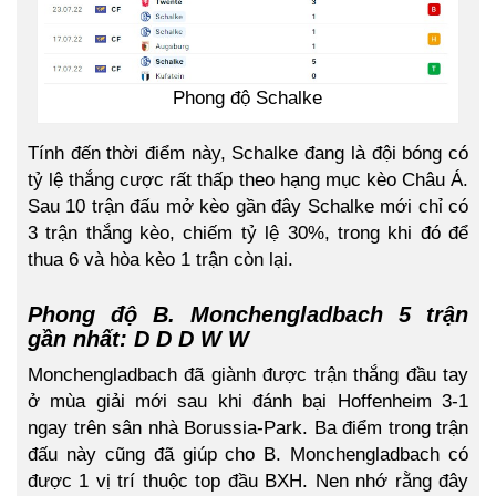
Phong độ Schalke
Tính đến thời điểm này, Schalke đang là đội bóng có
tỷ lệ thắng cược rất thấp theo hạng mục kèo Châu Á.
Sau 10 trận đấu mở kèo gần đây Schalke mới chỉ có
3 trận thắng kèo, chiếm tỷ lệ 30%, trong khi đó để
thua 6 và hòa kèo 1 trận còn lại.
Phong độ B. Monchengladbach 5 trận
gần nhất: D D D W W
Monchengladbach đã giành được trận thắng đầu tay
ở mùa giải mới sau khi đánh bại Hoffenheim 3-1
ngay trên sân nhà Borussia-Park. Ba điểm trong trận
đấu này cũng đã giúp cho B. Monchengladbach có
được 1 vị trí thuộc top đầu BXH. Nen nhớ rằng đây