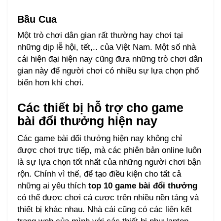
Bầu Cua
Một trò chơi dân gian rất thường hay chơi tại
những dịp lễ hội, tết,.. của Việt Nam. Một số nhà
cái hiện đại hiện nay cũng đưa những trò chơi dân
gian này để người chơi có nhiều sự lựa chọn phổ
biến hơn khi chơi.
Các thiết bị hỗ trợ cho game
bài đổi thưởng hiện nay
Các game bài đổi thưởng hiện nay không chỉ
được chơi trực tiếp, mà các phiên bản online luôn
là sự lựa chọn tốt nhất của những người chơi bận
rộn. Chính vì thế, để tạo điều kiện cho tất cả
những ai yêu thích
top 10 game bài đổi thưởng
có thể được chơi cá cược trên nhiều nền tảng và
thiết bị khác nhau. Nhà cái cũng có các liên kết