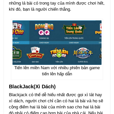
những lá bài có trong tay của mình được chơi hết,
khi đó, bạn là người chiến thắng.
Tiến lên miền Nam với nhiều phiên bản game
tiến lên hấp dẫn
BlackJack(Xì Dách)
Blackjack có thể dễ hiểu nhất được gọi xì lát hay
xì dách, người chơi chỉ cần có hai lá bài và họ sẽ
cộng điểm hai lá bài của mình sao cho hai lá bài
đó phải có điểm cao hơn bài của nhà cái. Nếu bài