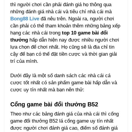
thì người chơi cần phải đánh giá họ thông qua
những đánh giá nhà cái và tiêu chí nhà cái mà
Bong88 Live
đã nêu trên. Ngoài ra, người chơi
cần phải có thể tham khoản thêm những bảng xếp
hạng các nhà cái trong
top 10 game bài đổi
thưởng
hấp dẫn hiện nay được nhiều người chơi
lựa chọn để chơi nhất. Họ cũng sẽ là địa chỉ tin
cậy để bạn có thể đặt tiền cược và thời gian giải
trí của mình.
Dưới đây là một số danh sách các nhà cái cá
cược tốt nhất có sản phẩm game bài hấp dẫn và
cược uy tín nhất mà bạn nên thử:
Cổng game bài đổi thưởng B52
Theo như các bảng đánh giá của nhà cái thì cổng
game đổi thưởng B52 lá cổng game uy tín nhất
được người chơi đánh giá cao, điểm số đánh giá