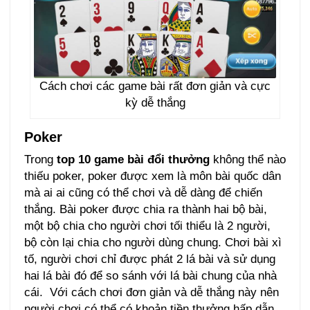
Cách chơi các game bài rất đơn giản và cực
kỳ dễ thắng
Poker
Trong
top 10 game bài đổi thưởng
không thể nào
thiếu poker, poker được xem là môn bài quốc dân
mà ai ai cũng có thể chơi và dễ dàng để chiến
thắng. Bài poker được chia ra thành hai bộ bài,
một bộ chia cho người chơi tối thiểu là 2 người,
bộ còn lại chia cho người dùng chung. Chơi bài xì
tố, người chơi chỉ được phát 2 lá bài và sử dụng
hai lá bài đó để so sánh với lá bài chung của nhà
cái. Với cách chơi đơn giản và dễ thắng này nên
người chơi có thể có khoản tiền thưởng hấp dẫn