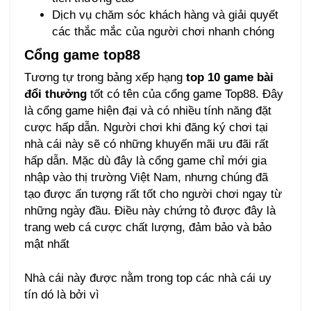
Dịch vụ chăm sóc khách hàng và giải quyết
các thắc mắc của người chơi nhanh chóng
Cổng game top88
Tương tự trong bảng xếp hạng
top 10 game bài
đổi thưởng
tốt có tên của cổng game Top88. Đây
là cổng game hiện đại và có nhiều tính năng đặt
cược hấp dẫn. Người chơi khi đăng ký chơi tại
nhà cái này sẽ có những khuyến mãi ưu đãi rất
hấp dẫn. Mặc dù đây là cổng game chỉ mới gia
nhập vào thị trường Việt Nam, nhưng chúng đã
tạo được ấn tượng rất tốt cho người chơi ngay từ
những ngày đầu. Điều này chứng tỏ được đây là
trang web cá cược chất lượng, đảm bảo và bảo
mật nhất
Nhà cái này được nằm trong top các nhà cái uy
tín dó là bởi vì