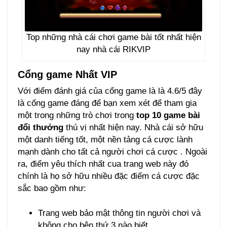
Top những nhà cái chơi game bài tốt nhất hiện
nay nhà cái RIKVIP
Cổng game Nhất VIP
Với điểm đánh giá của cổng game là là 4.6/5 đây
là cổng game đáng để bạn xem xét để tham gia
một trong những trò chơi trong
top 10 game bài
đổi thưởng
thú vị nhất hiện nay. Nhà cái sở hữu
một danh tiếng tốt, một nền tảng cá cược lành
mạnh dành cho tất cả người chơi cá cược . Ngoài
ra, điểm yêu thích nhất cua trang web này đó
chính là họ sở hữu nhiều đặc điểm cá cược đặc
sắc bao gồm như:
Trang web bảo mật thông tin người chơi và
không cho bên thứ 3 nào biết