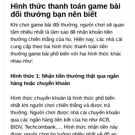
Hình thức thanh toán game bài
đổi thưởng bạn nên biết
Khi chơi game bài đổi thưởng, người chơi sẽ quan
tâm nhiều nhất là làm sao để nhân khoản tiền
thưởng chiến thắng của họ. Hiện nay, các nhà cái
cung cấp theo hai hinh thức thanh toán tiền
thưởng game bài phổ biến với hai hình thức khác
nhau như:
Hình thức 1: Nhận tiền thưởng thật qua ngân
hàng hoặc chuyển khoản
Hình thức chuyển khoản là hình thức phổ biến
nhất khi người chơi chiến thắng và được trả
thưởng. Người chơi được nhà cái chuyển khoản
qua các ngân hàng liên kết của họ như ACB,
BIDV, Techcombank,… Hình thức nhận tiền này
được người chơi tin tưởng nhiều nhất về độ an