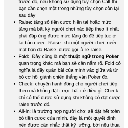
trước đó, nếu không sử dụng tùy chọn Call thì
bạn cần chọn một trong những tùy chọn còn lại
sau đây
Raise: tăng số tiền cược hiện tại hoặc mức
tăng mà bất kỳ người chơi nào tiếp theo ít nhất
phải đáp ứng được mức tăng đó để tiếp tục ở
lại bàn cược. Raise khi một người chơi trước
mặt bạn đã Raise được gọi là re-raise.
Fold: Đây cũng là một
thuật ngữ trong Poker
quan trọng khác mà bạn sẽ cần nắm rõ. Fold có
nghĩa là đẩy quân bài của mình vào giữa và từ
bỏ cơ hội giành chiến thắng ván Poker đó.
Check: chuyển hành động cho người chơi tiếp
theo mà không đặt cược bất cứ điều gì. Check
chỉ có thể được sử dụng khi không có đặt cược
raise trước đó.
All-in: là trường hợp người chơi sẽ đặt hết toàn
bộ tiền cược của mình, đây là một quyết định
nên được cân nhắc thật kỹ lưỡng, bởi nếu thua