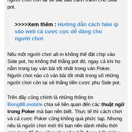
pot.
>>>>Xem thêm :
Hướng dẫn cách fake ip
vào web cá cược cực dễ dàng cho
người chơi
Nếu một người chơi all-in không thể đặt chip vào
Side pot, họ không thể thắng pot đó, ngay cả khi họ
nắm trong tay ván bài tốt nhất trong ván Poker.
Người chơi nào có ván bài tốt nhất trong số những
người chơi còn lại sẽ thắng tiền cược phụ Side pot.
Trên đây cũng chính là những thông tin
Bong88.mobile
chia sẻ liên quan đến các
thuật ngữ
trong Poker
mà bạn nên biết. Thực tế thì cách chơi
và cá cược Poker cũng không quá phức tạp. Nhưng
nếu là người chơi mới thì bạn nên dành nhiều thời