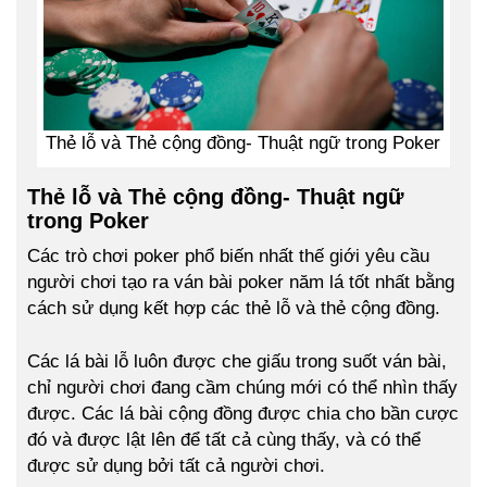
Thẻ lỗ và Thẻ cộng đồng- Thuật ngữ trong Poker
Thẻ lỗ và Thẻ cộng đồng- Thuật ngữ
trong Poker
Các trò chơi poker phổ biến nhất thế giới yêu cầu
người chơi tạo ra ván bài poker năm lá tốt nhất bằng
cách sử dụng kết hợp các thẻ lỗ và thẻ cộng đồng.
Các lá bài lỗ luôn được che giấu trong suốt ván bài,
chỉ người chơi đang cầm chúng mới có thể nhìn thấy
được. Các lá bài cộng đồng được chia cho bần cược
đó và được lật lên để tất cả cùng thấy, và có thể
được sử dụng bởi tất cả người chơi.