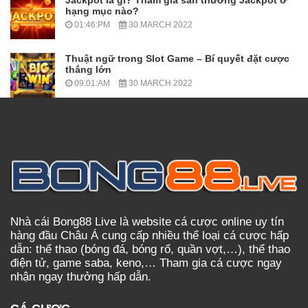
Jackpot là gì? Tham gia săn thưởng Jackpot ở
hạng mục nào?
01:46:PM
30 MARCH 2022
Thuật ngữ trong Slot Game – Bí quyết đặt cược
thắng lớn
09:01:AM
30 MARCH 2022
Nhà cái Bong88 Live là website cá cược online uy tín
hàng đầu Châu Á cung cấp nhiều thể loại cá cược hấp
dẫn: thể thao (bóng đá, bóng rổ, quần vợt,…), thể thao
điện tử, game saba, keno,… Tham gia cá cược ngay
nhận ngay thưởng hấp dẫn.