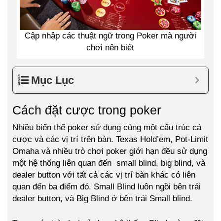
Cập nhập các thuật ngữ trong Poker mà người
chơi nên biết
Mục Lục
Cách đặt cược trong poker
Nhiều biến thể poker sử dụng cùng một cấu trúc cá
cược và các vị trí trên bàn. Texas Hold’em, Pot-Limit
Omaha và nhiều trò chơi poker giới hạn đều sử dụng
một hệ thống liên quan đến small blind, big blind, và
dealer button với tất cả các vị trí bàn khác có liên
quan đến ba điểm đó. Small Blind luôn ngồi bên trái
dealer button, và Big Blind ở bên trái Small blind.