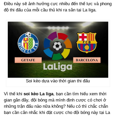
Điều này sẽ ảnh hưởng cực nhiều đến thể lực và phong
độ thi đấu của mỗi cầu thủ khi ra sân tại La liga.
Soi kèo dựa vào thời gian thi đấu
Vì thế khi
soi kèo La liga
, bạn cần tìm hiểu xem thời
gian gân đây, đội bóng mà mình định cược có chơi ở
những trận đấu nào nữa không? Nếu có thì chắc chắn
bạn cần cân nhắc khi đặt cược cho đội bóng này tại La