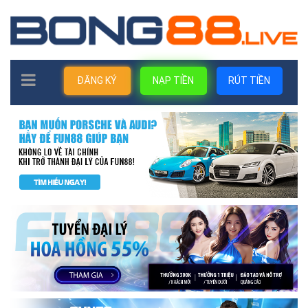
TOGGLE
ĐĂNG KÝ
NẠP TIỀN
RÚT TIỀN
NAVIGATION