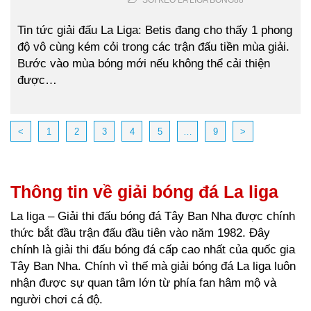
SOI KÈO LA LIGA BONG88
Tin tức giải đấu La Liga: Betis đang cho thấy 1 phong
độ vô cùng kém cỏi trong các trận đấu tiền mùa giải.
Bước vào mùa bóng mới nếu không thể cải thiện
được…
<
1
2
3
4
5
…
9
>
Thông tin về giải bóng đá La liga
La liga – Giải thi đấu bóng đá Tây Ban Nha được chính
thức bắt đầu trận đấu đầu tiên vào năm 1982. Đây
chính là giải thi đấu bóng đá cấp cao nhất của quốc gia
Tây Ban Nha. Chính vì thế mà giải bóng đá La liga luôn
nhận được sự quan tâm lớn từ phía fan hâm mộ và
người chơi cá độ.