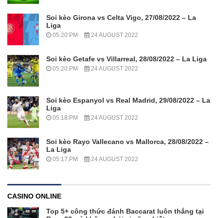
Soi kèo Girona vs Celta Vigo, 27/08/2022 – La
Liga
05:20:PM
24 AUGUST 2022
Soi kèo Getafe vs Villarreal, 28/08/2022 – La Liga
05:20:PM
24 AUGUST 2022
Soi kèo Espanyol vs Real Madrid, 29/08/2022 – La
Liga
05:18:PM
24 AUGUST 2022
Soi kèo Rayo Vallecano vs Mallorca, 28/08/2022 –
La Liga
05:17:PM
24 AUGUST 2022
CASINO ONLINE
Top 5+ công thức đánh Baccarat luôn thắng tại