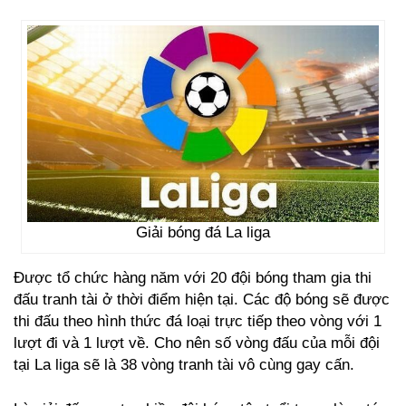
Giải bóng đá La liga
Được tổ chức hàng năm với 20 đội bóng tham gia thi
đấu tranh tài ở thời điểm hiện tại. Các độ bóng sẽ được
thi đấu theo hình thức đá loại trực tiếp theo vòng với 1
lượt đi và 1 lượt về. Cho nên số vòng đấu của mỗi đội
tại La liga sẽ là 38 vòng tranh tài vô cùng gay cấn.