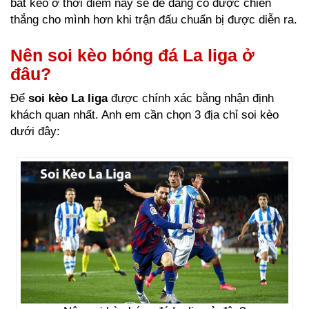
bắt kèo ở thời điểm này sẽ dễ dàng có được chiến
thắng cho mình hơn khi trận đấu chuẩn bị được diễn ra.
Nên soi kèo bóng đá La liga ở
đâu?
Để
soi kèo La liga
được chính xác bằng nhận định
khách quan nhất. Anh em cần chọn 3 địa chỉ soi kèo
dưới đây: