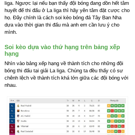
liga. Ngược lại nếu bạn thấy đội bóng đang dồn hết tâm
huyết để thi đấu ở La liga thì hãy yên tâm đặt cược cho
họ. Đây chính là cách soi kèo bóng đá Tây Ban Nha
dựa vào thời gian thi đấu mà anh em cần lưu ý cho
mình.
Soi kèo dựa vào thứ hạng trên bảng xếp
hạng
Nhìn vào bảng xếp hạng về thành tích cho những đội
bóng thi đấu tại giải La liga. Chúng ta đều thấy có sự
chênh lệch về thành tích khá lớn giữa các đội bóng với
nhau.