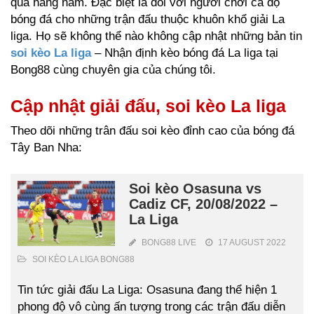
qua hàng năm. Đặc biệt là đối với người chơi cá độ
bóng đá cho những trận đấu thuộc khuôn khổ giải La
liga. Họ sẽ không thể nào không cập nhật những bản tin
soi kèo La liga
– Nhận định kèo bóng đá La liga tại
Bong88 cùng chuyên gia của chúng tôi.
Cập nhật giải đấu, soi kèo La liga
Theo dõi những trân đấu soi kèo đỉnh cao của bóng đá
Tây Ban Nha:
Soi kèo Osasuna vs
Cadiz CF, 20/08/2022 –
La Liga
BONG88 LIVE
17 AUGUST 2022
SOI KÈO LA LIGA BONG88
Tin tức giải đấu La Liga: Osasuna đang thể hiện 1
phong độ vô cùng ấn tượng trong các trận đấu diễn