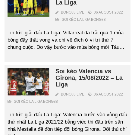
La Liga
BONG88 LIVE
06 AUGUST 2022
SOI KÈO LA LIGA BONG88
Tin tức giải đấu La Liga: Villarreal đã trải qua 1 mùa
bóng đầy thất vọng và chỉ về đích ở vị trí thứ 7
chung cuộc. Do vậy bước vào mùa bóng mới Tàu…
Soi kèo Valencia vs
Girona, 15/08/2022 – La
Liga
BONG88 LIVE
06 AUGUST 2022
SOI KÈO LA LIGA BONG88
Tin tức giải đấu La Liga: Valencia bước vào vòng đấu
thứ nhất La Liga 2021/22 bằng việc thi đấu trên sân
nhà Mestalla để đón tiếp đội bóng Girona. Đối thủ chỉ