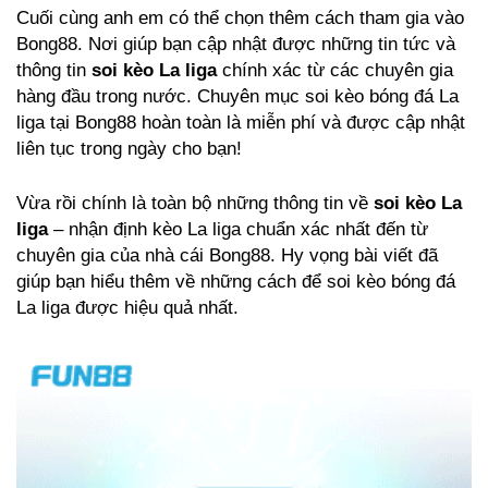
Cuối cùng anh em có thể chọn thêm cách tham gia vào
Bong88. Nơi giúp bạn cập nhật được những tin tức và
thông tin
soi kèo La liga
chính xác từ các chuyên gia
hàng đầu trong nước. Chuyên mục soi kèo bóng đá La
liga tại Bong88 hoàn toàn là miễn phí và được cập nhật
liên tục trong ngày cho bạn!
Vừa rồi chính là toàn bộ những thông tin về
soi kèo La
liga
– nhận định kèo La liga chuẩn xác nhất đến từ
chuyên gia của nhà cái Bong88. Hy vọng bài viết đã
giúp bạn hiểu thêm về những cách để soi kèo bóng đá
La liga được hiệu quả nhất.