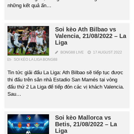
những kết quả ấn…
Soi kèo Ath Bilbao vs
Valencia, 21/08/2022 – La
Liga
BONG88 LIVE
17 AUGUST 2022
SOI KÈO LA LIGA BONG88
Tin tức giải đấu La Liga: Ath Bilbao sẽ tiếp tục được
thi đấu trên sân nhà Estadio San Mamés tại vòng
đấu thứ 2 La Liga để tiếp đón các vị khách Valencia.
Sau…
Soi kèo Mallorca vs
Betis, 21/08/2022 – La
Liga