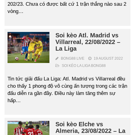
202/23. Chưa có được bất cứ 1 trận thắng nào sau 2
vòng…
Soi kèo Atl. Madrid vs
Villarreal, 22/08/2022 –
La Liga
BONG88 LIVE
19 AUGUST 2022
SOI KÈO LA LIGA BONG88
Tin tức giải đấu La Liga: Atl. Madrid vs Villarreal đều
cho thấy 1 phong độ vô cùng ấn tượng trong các trận
đấu diễn ra gần đây. Điều này làm tăng thêm sự
hấp…
Soi kèo Elche vs
Almeria, 23/08/2022 – La