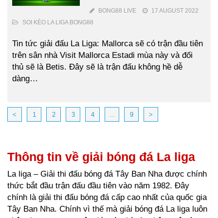
BONG88 LIVE
17 AUGUST 2022
SOI KÈO LA LIGA BONG88
Tin tức giải đấu La Liga: Mallorca sẽ có trận đầu tiên
trên sân nhà Visit Mallorca Estadi mùa này và đối
thủ sẽ là Betis. Đây sẽ là trận đấu không hề dễ
dàng…
<
1
2
3
4
…
9
>
Thông tin về giải bóng đá La liga
La liga – Giải thi đấu bóng đá Tây Ban Nha được chính
thức bắt đầu trận đấu đầu tiên vào năm 1982. Đây
chính là giải thi đấu bóng đá cấp cao nhất của quốc gia
Tây Ban Nha. Chính vì thế mà giải bóng đá La liga luôn