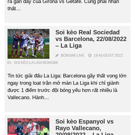
ra gần đây của Girona vs Getafe. Cùng phải nhận
thất…
Soi kèo Real Sociedad
vs Barcelona, 22/08/2022
– La Liga
BONG88 LIVE
19 AUGUST 2022
SOI KÈO LA LIGA BONG88
Tin tức giải đấu La Liga: Barcelona gây thất vọng lớn
ngay trong loạt trận mở màn La Liga khi chỉ giành
được 1 điểm trước đội bóng yếu hơn rất nhiều là
Vallecano. Hành…
Soi kèo Espanyol vs
Rayo Vallecano,
20/08/2022 – La Liga