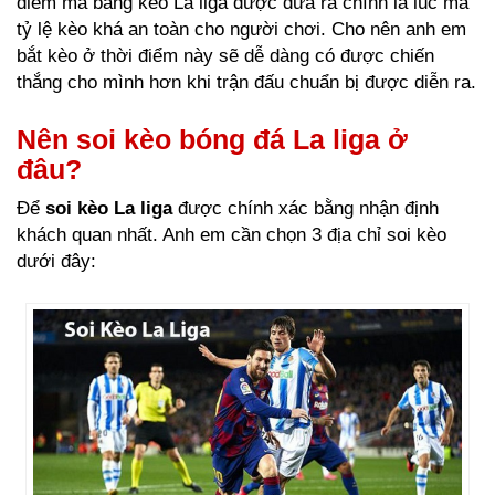
điểm mà bảng kèo La liga được đưa ra chính là lúc mà
tỷ lệ kèo khá an toàn cho người chơi. Cho nên anh em
bắt kèo ở thời điểm này sẽ dễ dàng có được chiến
thắng cho mình hơn khi trận đấu chuẩn bị được diễn ra.
Nên soi kèo bóng đá La liga ở
đâu?
Để
soi kèo La liga
được chính xác bằng nhận định
khách quan nhất. Anh em cần chọn 3 địa chỉ soi kèo
dưới đây: