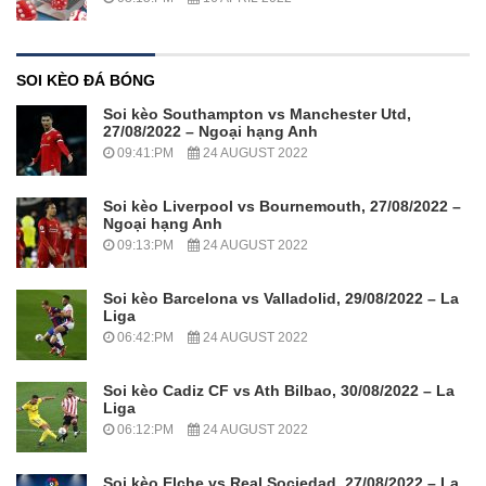
SOI KÈO ĐÁ BÓNG
Soi kèo Southampton vs Manchester Utd,
27/08/2022 – Ngoại hạng Anh
09:41:PM
24 AUGUST 2022
Soi kèo Liverpool vs Bournemouth, 27/08/2022 –
Ngoại hạng Anh
09:13:PM
24 AUGUST 2022
Soi kèo Barcelona vs Valladolid, 29/08/2022 – La
Liga
06:42:PM
24 AUGUST 2022
Soi kèo Cadiz CF vs Ath Bilbao, 30/08/2022 – La
Liga
06:12:PM
24 AUGUST 2022
Soi kèo Elche vs Real Sociedad, 27/08/2022 – La