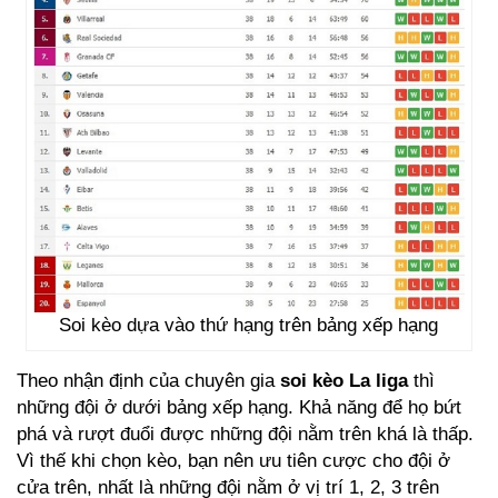
Soi kèo dựa vào thứ hạng trên bảng xếp hạng
Theo nhận định của chuyên gia
soi kèo La liga
thì
những đội ở dưới bảng xếp hạng. Khả năng để họ bứt
phá và rượt đuổi được những đội nằm trên khá là thấp.
Vì thế khi chọn kèo, bạn nên ưu tiên cược cho đội ở
cửa trên, nhất là những đội nằm ở vị trí 1, 2, 3 trên