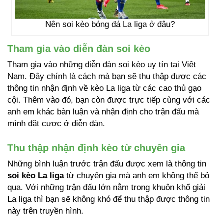
Nên soi kèo bóng đá La liga ở đâu?
Tham gia vào diễn đàn soi kèo
Tham gia vào những diễn đàn soi kèo uy tín tại Việt
Nam. Đây chính là cách mà bạn sẽ thu thập được các
thông tin nhận định về kèo La liga từ các cao thủ gạo
cội. Thêm vào đó, bạn còn được trực tiếp cùng với các
anh em khác bàn luận và nhận định cho trận đấu mà
mình đặt cược ở diễn đàn.
Thu thập nhận định kèo từ chuyên gia
Những bình luận trước trận đấu được xem là thông tin
soi kèo La liga
từ chuyên gia mà anh em không thể bỏ
qua. Với những trận đấu lớn nằm trong khuôn khổ giải
La liga thì bạn sẽ không khó để thu thập được thông tin
này trên truyền hình.