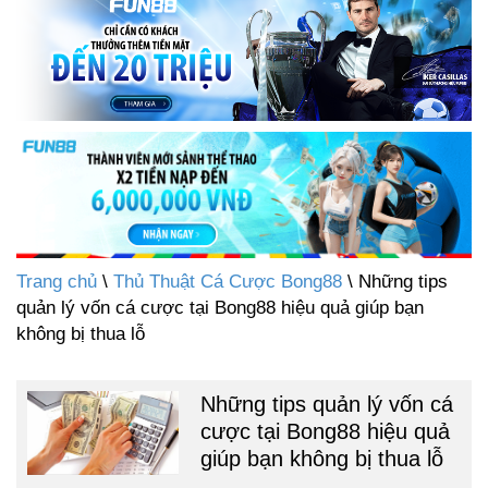
Trang chủ
\
Thủ Thuật Cá Cược Bong88
\ Những tips
quản lý vốn cá cược tại Bong88 hiệu quả giúp bạn
không bị thua lỗ
Những tips quản lý vốn cá
cược tại Bong88 hiệu quả
giúp bạn không bị thua lỗ