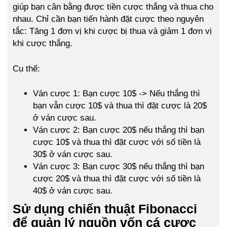
giúp bạn cân bằng được tiền cược thắng và thua cho
nhau. Chỉ cần bạn tiến hành đặt cược theo nguyên
tắc: Tăng 1 đơn vị khi cược bị thua và giảm 1 đơn vị
khi cược thắng.
Cụ thể:
Ván cược 1: Bạn cược 10$ -> Nếu thắng thì
bạn vẫn cược 10$ và thua thì đặt cược là 20$
ở ván cược sau.
Ván cược 2: Bạn cược 20$ nếu thắng thì bạn
cược 10$ và thua thì đặt cược với số tiền là
30$ ở ván cược sau.
Ván cược 3: Bạn cược 30$ nếu thắng thì bạn
cược 20$ và thua thì đặt cược với số tiền là
40$ ở ván cược sau.
Sử dụng chiến thuật Fibonacci
để quản lý nguồn vốn cá cược