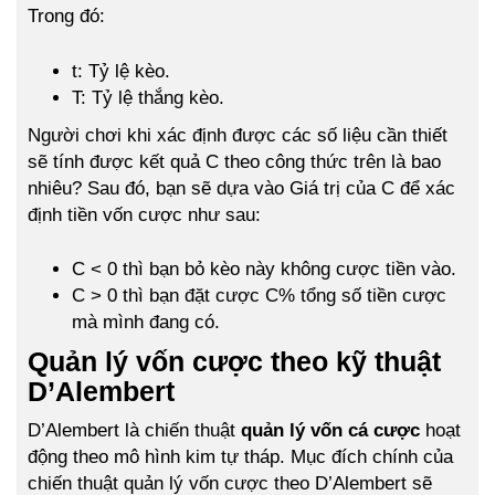
Trong đó:
t: Tỷ lệ kèo.
T: Tỷ lệ thắng kèo.
Người chơi khi xác định được các số liệu cần thiết
sẽ tính được kết quả C theo công thức trên là bao
nhiêu? Sau đó, bạn sẽ dựa vào Giá trị của C để xác
định tiền vốn cược như sau:
C < 0 thì bạn bỏ kèo này không cược tiền vào.
C > 0 thì bạn đặt cược C% tổng số tiền cược
mà mình đang có.
Quản lý vốn cược theo kỹ thuật
D’Alembert
D’Alembert là chiến thuật
quản lý vốn cá cược
hoạt
động theo mô hình kim tự tháp. Mục đích chính của
chiến thuật quản lý vốn cược theo D’Alembert sẽ