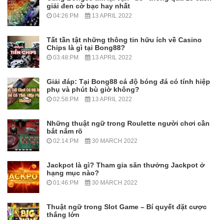
giải đen cờ bạc hay nhất
04:26:PM
13 APRIL 2022
Tất tần tật những thông tin hữu ích về Casino
Chips là gì tại Bong88?
03:48:PM
13 APRIL 2022
Giải đáp: Tại Bong88 cá độ bóng đá có tính hiệp
phụ và phút bù giờ không?
02:58:PM
13 APRIL 2022
Những thuật ngữ trong Roulette người chơi cần
bắt nắm rõ
02:14:PM
30 MARCH 2022
Jackpot là gì? Tham gia săn thưởng Jackpot ở
hạng mục nào?
01:46:PM
30 MARCH 2022
Thuật ngữ trong Slot Game – Bí quyết đặt cược
thắng lớn