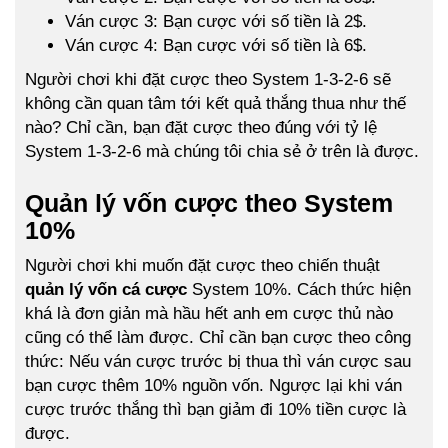
Ván cược 3: Bạn cược với số tiền là 2$.
Ván cược 4: Bạn cược với số tiền là 6$.
Người chơi khi đặt cược theo System 1-3-2-6 sẽ
không cần quan tâm tới kết quả thắng thua như thế
nào? Chỉ cần, bạn đặt cược theo đúng với tỷ lệ
System 1-3-2-6 mà chúng tôi chia sẻ ở trên là được.
Quản lý vốn cược theo System
10%
Người chơi khi muốn đặt cược theo chiến thuật
quản lý vốn cá cược
System 10%. Cách thức hiện
khá là đơn giản mà hầu hết anh em cược thủ nào
cũng có thể làm được. Chỉ cần bạn cược theo công
thức: Nếu ván cược trước bị thua thì ván cược sau
bạn cược thêm 10% nguồn vốn. Ngược lại khi ván
cược trước thắng thì bạn giảm đi 10% tiền cược là
được.