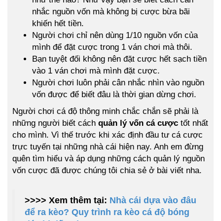
nhắc nguồn vốn mà không bị cược bừa bãi
khiến hết tiền.
Người chơi chỉ nên dùng 1/10 nguồn vốn của
mình để đặt cược trong 1 ván chơi mà thôi.
Bạn tuyệt đối không nên đặt cược hết sạch tiền
vào 1 ván chơi mà mình đặt cược.
Người chơi luôn phải cân nhắc nhìn vào nguồn
vốn được để biết đâu là thời gian dừng chơi.
Người chơi cá độ thông minh chắc chắn sẽ phải là
những người biết cách
quản lý vốn cá cược
tốt nhất
cho mình. Vì thế trước khi xác định đầu tư cá cược
trực tuyến tại những nhà cái hiện nay. Anh em đừng
quên tìm hiểu và áp dụng những cách quản lý nguồn
vốn cược đã được chúng tôi chia sẻ ở bài viết nha.
>>>> Xem thêm tại:
Nhà cái dựa vào đâu
để ra kèo? Quy trình ra kèo cá độ bóng