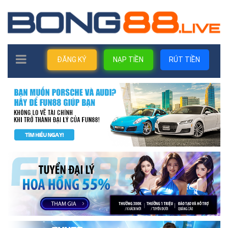
TOGGLE
ĐĂNG KÝ
NẠP TIỀN
RÚT TIỀN
NAVIGATION