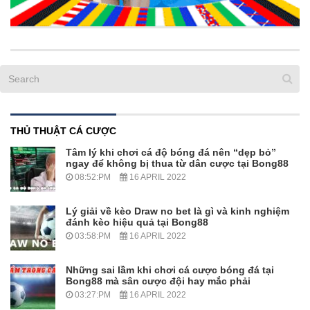
THỦ THUẬT CÁ CƯỢC
Tâm lý khi chơi cá độ bóng đá nên “dẹp bỏ”
ngay để không bị thua từ dân cược tại Bong88
08:52:PM
16 APRIL 2022
Lý giải về kèo Draw no bet là gì và kinh nghiệm
đánh kèo hiệu quả tại Bong88
03:58:PM
16 APRIL 2022
Những sai lầm khi chơi cá cược bóng đá tại
Bong88 mà sân cược đội hay mắc phải
03:27:PM
16 APRIL 2022