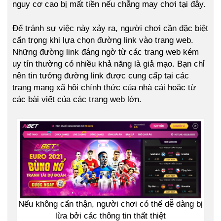
nguy cơ cao bị mất tiền nếu chẳng may chơi tại đây.
Để tránh sự việc này xảy ra, người chơi cần đặc biệt
cẩn trọng khi lựa chọn đường link vào trang web.
Những đường link đáng ngờ từ các trang web kém
uy tín thường có nhiều khả năng là giả mạo. Bạn chỉ
nên tin tưởng đường link được cung cấp tại các
trang mạng xã hội chính thức của nhà cái hoặc từ
các bài viết của các trang web lớn.
Nếu không cẩn thận, người chơi có thể dễ dàng bị
lừa bởi các thông tin thất thiệt