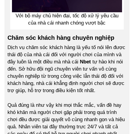
Với bộ máy chủ hiện đại, tốc độ xử lý yêu cầu
của nhà cái nhanh chóng vượt bậc
Chăm sóc khách hàng chuyên nghiệp
Dịch vụ chăm sóc khách hàng là yếu tố nói lên được
thái độ của nhà cái đối với người chơi của mình và
đây luôn là một điều mà nhà cái
Nbet
tự hào khi nói
đến. Sở hữu đội ngũ chuyên viên tư vấn vô cùng
chuyên nghiệp từ trong công việc lẫn thái độ đối với
khách hàng, nhà cái khẳng định người chơi sẽ được
trợ giúp, hỗ trợ trong điều kiện tốt nhất.
Quả đúng là như vậy khi mọi thắc mắc, vấn đề hay
khó khăn mà người chơi gặp phải trong quá trình
chơi đều được giải quyết vô cùng nhanh gọn và hiệu
quả. Nhân viên tại đây thường trực 24/7 và tất cả
các ngày để có thể hỗ trợ người chơi nhanh nhất,