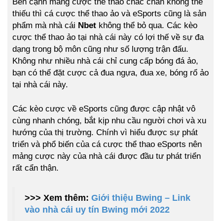
Bên cạnh mảng cược thể thao chắc chắn không thể
thiếu thì cá cược thể thao ảo và eSports cũng là sản
phẩm mà nhà cái
Nbet
không thể bỏ qua. Các kèo
cược thể thao ảo tại nhà cái này có lợi thế về sự đa
dạng trong bộ môn cũng như số lượng trận đấu.
Không như nhiều nhà cái chỉ cung cấp bóng đá ảo,
bạn có thể đặt cược cả đua ngựa, đua xe, bóng rổ ảo
tại nhà cái này.
Các kèo cược về eSports cũng được cập nhật vô
cùng nhanh chóng, bắt kịp nhu cầu người chơi và xu
hướng của thị trường. Chính vì hiểu được sự phát
triển và phổ biến của cá cược thể thao eSports nên
mảng cược này của nhà cái được đầu tư phát triển
rất cẩn thận.
>>> Xem thêm:
Giới thiệu Bwing – Link
vào nhà cái uy tín Bwing mới 2022