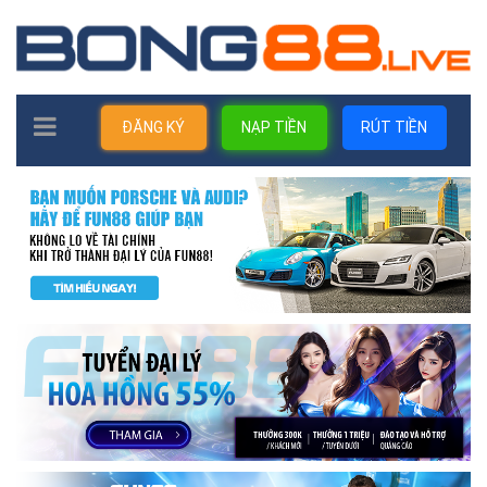
TOGGLE
ĐĂNG KÝ
NẠP TIỀN
RÚT TIỀN
NAVIGATION