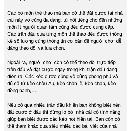
Các bộ môn thể thao mà bạn có thể đặt cược tại nhà
cái này vô cùng đa dạng, từ nổi tiếng cho đến những
môn ít người quan tâm cũng đều được cung cấp.
Các trận đấu của từng môn thể thao đều được thống
kê số lượng cùng thông tin cơ bản để người chơi dễ
dàng theo dõi và lựa chọn.
Ngoài ra, người chơi còn có thể theo dõi trực tiếp
trận đấu và đặt cược ngay trong khi trận đấu đang
diễn ra. Các kèo cược cũng vô cùng phong phú và
đủ cả từ kèo châu Âu, kèo chẵn lẻ, kèo chấp, kèo
đồng banh,…
Nếu có quá nhiều trận đấu khiến bạn không biết nên
đặt cược ở đâu thì đừng lo bởi nhà cái có tính năng
giúp bạn biết được các kèo hot hiện tại. Bạn còn có
thể tham khảo qua siêu nhiều các bài viết của nhà