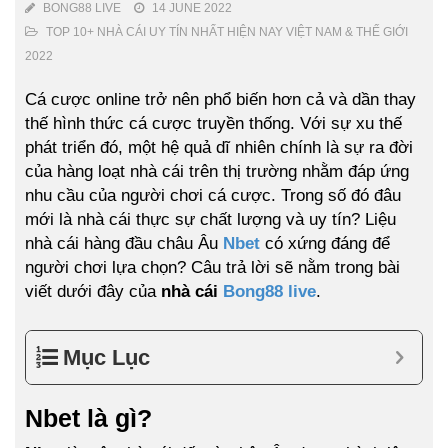
BONG88 LIVE
14 JUNE 2022
TOP 10+ NHÀ CÁI UY TÍN NHẤT HIỆN NAY VIỆT NAM & THẾ GIỚI
2022
Cá cược online trở nên phổ biến hơn cả và dần thay
thế hình thức cá cược truyền thống. Với sự xu thế
phát triển đó, một hệ quả dĩ nhiên chính là sự ra đời
của hàng loạt nhà cái trên thị trường nhằm đáp ứng
nhu cầu của người chơi cá cược. Trong số đó đâu
mới là nhà cái thực sự chất lượng và uy tín? Liệu
nhà cái hàng đầu châu Âu
Nbet
có xứng đáng để
người chơi lựa chọn? Câu trả lời sẽ nằm trong bài
viết dưới đây của
nhà cái
Bong88 live
.
Mục Lục
Nbet là gì?