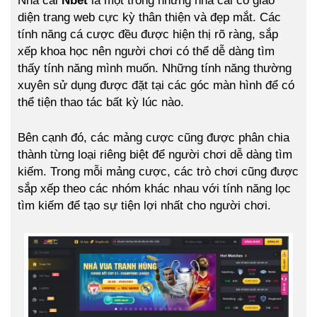
Nhà cái
Nbet
là một trong những nhà cái có giao
diện trang web cực kỳ thân thiện và đẹp mắt. Các
tính năng cá cược đều được hiện thị rõ ràng, sắp
xếp khoa học nên người chơi có thể dễ dàng tìm
thấy tính năng mình muốn. Những tính năng thường
xuyên sử dụng được đặt tại các góc màn hình để có
thể tiện thao tác bất kỳ lúc nào.
Bên cạnh đó, các mảng cược cũng được phân chia
thành từng loại riêng biệt để người chơi dễ dàng tìm
kiếm. Trong mỗi mảng cược, các trò chơi cũng được
sắp xếp theo các nhóm khác nhau với tính năng lọc
tìm kiếm để tạo sự tiện lợi nhất cho người chơi.