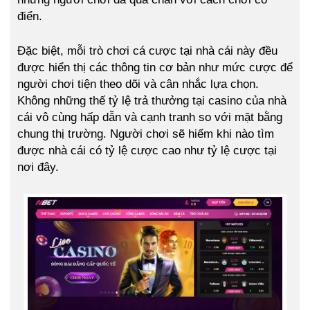
điển.
Đặc biệt, mỗi trò chơi cá cược tại nhà cái này đều
được hiển thị các thông tin cơ bản như mức cược để
người chơi tiện theo dõi và cân nhắc lựa chọn.
Không những thế tỷ lệ trả thưởng tại casino của nhà
cái vô cùng hấp dẫn và cạnh tranh so với mặt bằng
chung thị trường. Người chơi sẽ hiếm khi nào tìm
được nhà cái có tỷ lệ cược cao như tỷ lệ cược tại
nơi đây.