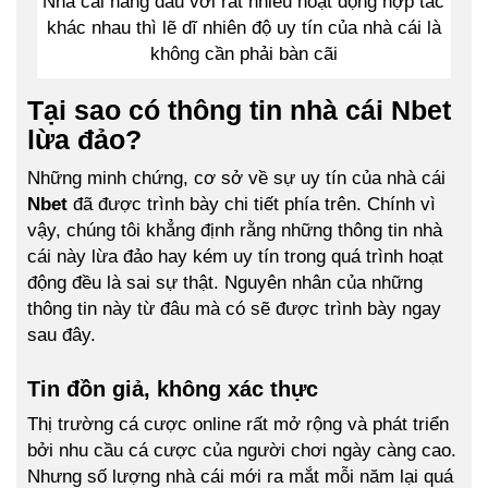
Nhà cái hàng đầu với rất nhiều hoạt động hợp tác
khác nhau thì lẽ dĩ nhiên độ uy tín của nhà cái là
không cần phải bàn cãi
Tại sao có thông tin nhà cái Nbet
lừa đảo?
Những minh chứng, cơ sở về sự uy tín của nhà cái
Nbet
đã được trình bày chi tiết phía trên. Chính vì
vậy, chúng tôi khẳng định rằng những thông tin nhà
cái này lừa đảo hay kém uy tín trong quá trình hoạt
động đều là sai sự thật. Nguyên nhân của những
thông tin này từ đâu mà có sẽ được trình bày ngay
sau đây.
Tin đồn giả, không xác thực
Thị trường cá cược online rất mở rộng và phát triển
bởi nhu cầu cá cược của người chơi ngày càng cao.
Nhưng số lượng nhà cái mới ra mắt mỗi năm lại quá