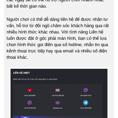
bất kể thời gian nào.
Người chơi có thể dễ dàng liên hệ để được nhận tư
vấn, hỗ trợ từ đội ngũ chăm sóc khách hàng qua rất
nhiều hình thức khác nhau. Với tính năng Liên hệ
luôn được đặt ở góc phải màn hình, bạn có thể lựa
chọn hình thức gọi điện qua số hotline, nhắn tin qua
kênh thoại trực tiếp hay qua email và nhiều số điện
thoại khác.