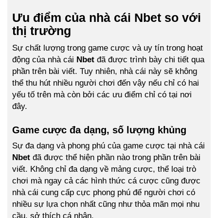
Ưu điểm của nhà cái Nbet so với
thị trường
Sự chất lượng trong game cược và uy tín trong hoạt
động của nhà cái
Nbet
đã được trình bày chi tiết qua
phần trên bài viết. Tuy nhiên, nhà cái này sẽ không
thể thu hút nhiều người chơi đến vậy nếu chỉ có hai
yếu tố trên mà còn bởi các ưu điểm chỉ có tại nơi
đây.
Game cược đa dạng, số lượng khủng
Sự đa dạng và phong phú của game cược tại nhà cái
Nbet
đã được thể hiện phần nào trong phần trên bài
viết. Không chỉ đa dạng về mảng cược, thể loại trò
chơi mà ngay cả các hình thức cá cược cũng được
nhà cái cung cấp cực phong phú để người chơi có
nhiều sự lựa chọn nhất cũng như thỏa mãn mọi nhu
cầu, sở thích cá nhân.