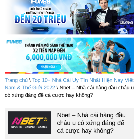
Trang chủ
\
Top 10+ Nhà Cái Uy Tín Nhất Hiện Nay Việt
Nam & Thế Giới 2022
\ Nbet – Nhà cái hàng đầu châu u
có xứng đáng để cá cược hay không?
Nbet – Nhà cái hàng đầu
châu u có xứng đáng để
cá cược hay không?