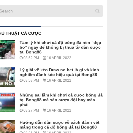
HỦ THUẬT CÁ CƯỢC
Tâm lý khi chơi cá độ bóng đá nên “dẹp
bỏ” ngay để không bị thua từ dân cược
tại Bong88
08:52:PM
16 APRIL 2022
Lý giải về kèo Draw no bet là gì và kinh
nghiệm đánh kèo hiệu quả tại Bong88
03:58:PM
16 APRIL 2022
Những sai lầm khi chơi cá cược bóng đá
tại Bong88 mà sân cược đội hay mắc
phải
03:27:PM
16 APRIL 2022
Hướng dẫn dân cược về cách đánh vét
máng trong cá độ bóng đá tại Bong88
03:21:PM
16 APRIL 2022