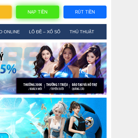
NẠP TIỀN
RÚT TIỀN
O ONLINE
LÔ ĐỀ – XỔ SỐ
THỦ THUẬT