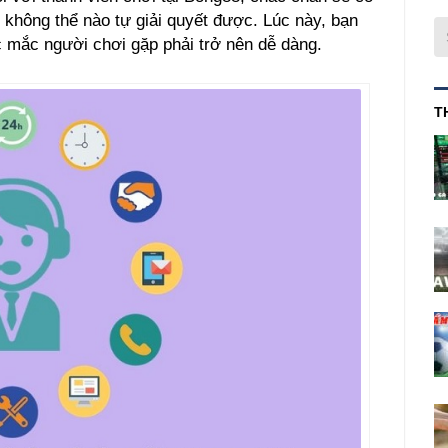
 không thể nào tự giải quyết được. Lúc này, bạn
 mắc người chơi gặp phải trở nên dễ dàng.
T