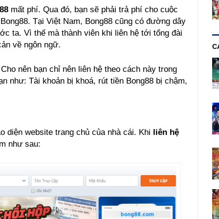
g88
mất phí. Qua đó, bạn sẽ phải trả phí cho cuộc
i Bong88. Tại Việt Nam, Bong88 cũng có đường dây
 ta. Vì thế mà thành viên khi liên hệ tới tổng đài
cản về ngôn ngữ.
C
 Cho nên bạn chỉ nên liên hệ theo cách này trong
ạn như: Tài khoản bị khoá, rút tiền Bong88 bị chậm,
ao diện website trang chủ của nhà cái. Khi
liên hệ
àm như sau: