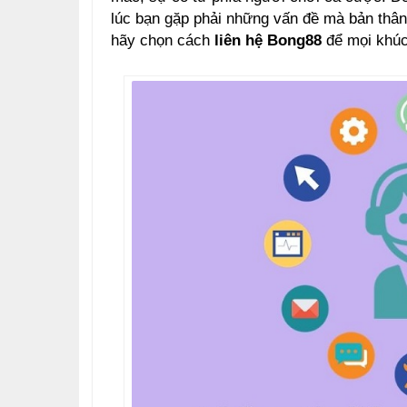
lúc bạn gặp phải những vấn đề mà bản thân
hãy chọn cách
liên hệ Bong88
để mọi khúc