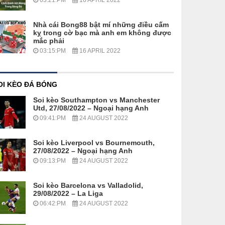
Nhà cái Bong88 bật mí những điều cấm
kỵ trong cờ bạc mà anh em không được
mắc phải
03:15:PM
16 APRIL 2022
OI KÈO ĐÁ BÓNG
Soi kèo Southampton vs Manchester
Utd, 27/08/2022 – Ngoại hạng Anh
09:41:PM
24 AUGUST 2022
Soi kèo Liverpool vs Bournemouth,
27/08/2022 – Ngoại hạng Anh
09:13:PM
24 AUGUST 2022
Soi kèo Barcelona vs Valladolid,
29/08/2022 – La Liga
06:42:PM
24 AUGUST 2022