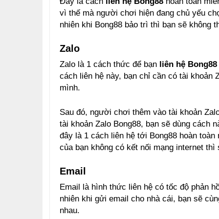
Đây là cách
liên hệ Bong88
hoàn toàn miễn
vì thế mà người chơi hiện đang chủ yếu chọ
nhiên khi Bong88 bảo trì thì bạn sẽ không t
Zalo
Zalo là 1 cách thức để bạn
liên hệ Bong88
cách liên hệ này, bạn chỉ cần có tài khoản 
mình.
Sau đó, người chơi thêm vào tài khoản Zalo
tài khoản Zalo Bong88, bạn sẽ dùng cách này
đây là 1 cách liên hệ tới Bong88 hoàn toàn 
của bạn không có kết nối mạng internet thì
Email
Email là hình thức liên hệ có tốc độ phản 
nhiên khi gửi email cho nhà cái, bạn sẽ cù
nhau.