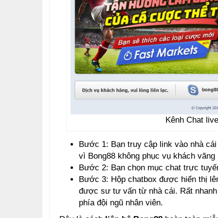
Kênh Chat live
Bước 1: Bạn truy cập link vào nhà cá
vì Bong88 không phục vụ khách vãng la
Bước 2: Bạn chọn mục chat trực tuyến
Bước 3: Hộp chatbox được hiển thị l
được sư tư vấn từ nhà cái. Rất nhanh
phía đội ngũ nhân viên.