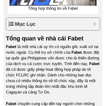
Tổng hợp thông tin về Fabet
Mục Lục
Tổng quan về nhà cái Fabet
Fabet
là một nhà cái uy tín có nguồn gốc xuất xứ tại
nước ngoài. Cụ thể trụ sở chính của
Fabet
được đặt
tại quốc gia Philippines vốn được cho là thiên đường
của dịch vụ cá cược trực tuyến. Tính đến nay,
Fabet
đã có được giấy phép hoạt động hợp pháp do tổ
chức FCLRC ghi nhận. Dành cho những bạn đọc
chưa có nhiều thông tin về tổ chức này, đây là một
trong những tập đoàn lớn nhất đặc khu kinh tế
Cagayan và cảng Tự Do.
Fabet
chuyên cung cấp đến tay người chơi những