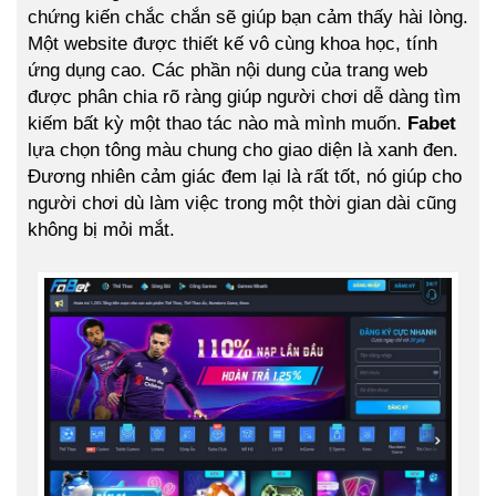
chứng kiến chắc chắn sẽ giúp bạn cảm thấy hài lòng.
Một website được thiết kế vô cùng khoa học, tính
ứng dụng cao. Các phần nội dung của trang web
được phân chia rõ ràng giúp người chơi dễ dàng tìm
kiếm bất kỳ một thao tác nào mà mình muốn.
Fabet
lựa chọn tông màu chung cho giao diện là xanh đen.
Đương nhiên cảm giác đem lại là rất tốt, nó giúp cho
người chơi dù làm việc trong một thời gian dài cũng
không bị mỏi mắt.