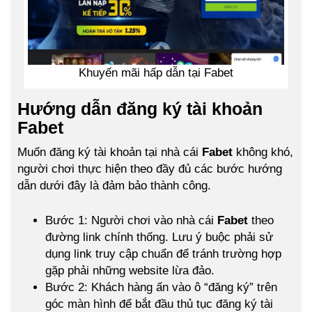
Khuyến mãi hấp dẫn tại Fabet
Hướng dẫn đăng ký tài khoản
Fabet
Muốn đăng ký tài khoản tại nhà cái
Fabet
không khó,
người chơi thực hiện theo đầy đủ các bước hướng
dẫn dưới đây là đảm bảo thành công.
Bước 1: Người chơi vào nhà cái
Fabet
theo
đường link chính thống. Lưu ý buộc phải sử
dụng link truy cập chuẩn để tránh trường hợp
gặp phải những website lừa đảo.
Bước 2: Khách hàng ấn vào ô “đăng ký” trên
góc màn hình để bắt đầu thủ tục đăng ký tài