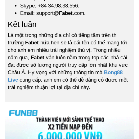
Skype: +84 34.98.38.556.
Email:
support@
Fabet
.com
.
Kết luận
Là một trong những địa chỉ có tiếng tăm trên thị
trường
Fabet
hứa hẹn sẽ là cái tên có thể mang tới
cho anh em nhiều trải nghiệm thú vị. Trong nhiều
năm qua,
Fabet
vẫn luôn nằm trong top các nhà cái
đạt được số lượng người truy cập lớn nhất khu vực
Châu Á. Hy vọng với những thông tin mà
Bong88
Live
cung cấp, anh em có thể dễ dàng có được một
trải nghiệm thuận lợi tại địa chỉ này.