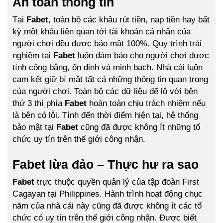
An toàn thông tin
Tại
Fabet
, toàn bộ các khâu rút tiền, nạp tiền hay bất
kỳ một khâu liên quan tới tài khoản cá nhân của
người chơi đều được bảo mật 100%. Quy trình trải
nghiệm tại
Fabet
luôn đảm bảo cho người chơi được
tính công bằng, ổn định và minh bạch. Nhà cái luôn
cam kết giữ bí mật tất cả những thông tin quan trọng
của người chơi. Toàn bộ các dữ liệu để lộ với bên
thứ 3 thì phía
Fabet
hoàn toàn chịu trách nhiệm nếu
là bên có lỗi. Tính đến thời điểm hiện tại, hệ thống
bảo mật tại
Fabet
cũng đã được không ít những tổ
chức uy tín trên thế giới công nhận.
Fabet lừa đảo – Thực hư ra sao
Fabet
trực thuộc quyền quản lý của tập đoàn First
Cagayan tại Philippines. Hành trình hoạt động chục
năm của nhà cái này cũng đã được không ít các tổ
chức có uy tín trên thế giới công nhận. Được biết