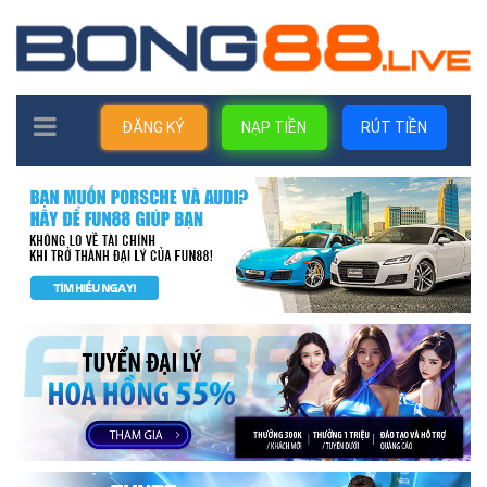
TOGGLE
ĐĂNG KÝ
NẠP TIỀN
RÚT TIỀN
NAVIGATION