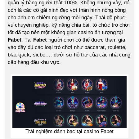
quản lý bằng người thật 100%. Không những vậy, đó
còn là các cô gái xinh đẹp với thân hình nóng bỏng
cho anh em chiêm ngưỡng mỗi ngày. Thái độ phục
vụ chuyên nghiệp, kỹ năng chia bài, tổ chức trò chơi
tốt đã tạo nên một không gian casino ấn tượng tại
Fabet
. Tại
Fabet
người chơi có thể được tham gia
vào đầy đủ các loại trò chơi như baccarat, roulette,
blackjack, sicbo,… dưới sự hỗ trợ của các nhà cung
cấp hàng đầu khu vực.
Trải nghiệm đánh bạc tại casino Fabet