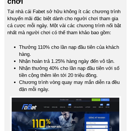
chơi
Tại nhà cái Fabet sở hữu không ít các chương trình
khuyến mãi đặc biệt dành cho người chơi tham gia
cá cược mỗi ngày. Một vài các chương trình nổi bật
nhất mà người chơi có thể tham khảo bao gồm:
Thưởng 110% cho lần nạp đầu tiên của khách
hàng.
Nhận hoàn trả 1.25% hàng ngày đến vô tận.
Nhận thưởng 40% cho lần nạp đầu tiên với số
tiền cộng thêm lên tới 20 triệu đồng.
Chương trình vòng quay may mắn diễn ra đều
đặn mỗi ngày.