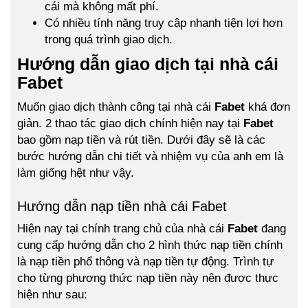
cái mà không mất phí.
Có nhiều tính năng truy cập nhanh tiện lợi hơn
trong quá trình giao dịch.
Hướng dẫn giao dịch tại nhà cái
Fabet
Muốn giao dịch thành công tại nhà cái
Fabet
khá đơn
giản. 2 thao tác giao dịch chính hiện nay tại
Fabet
bao gồm nạp tiền và rút tiền. Dưới đây sẽ là các
bước hướng dẫn chi tiết và nhiệm vụ của anh em là
làm giống hệt như vậy.
Hướng dẫn nạp tiền nhà cái Fabet
Hiện nay tại chính trang chủ của nhà cái
Fabet
đang
cung cấp hướng dẫn cho 2 hình thức nạp tiền chính
là nạp tiền phổ thông và nạp tiền tự động. Trình tự
cho từng phương thức nạp tiền này nên được thực
hiện như sau: