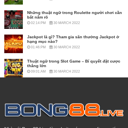
Những thuật ngữ trong Roulette người chơi cần
bắt nắm rõ
02:14:PM
30 MARCH 2022
Jackpot là gì? Tham gia săn thưởng Jackpot ở
hạng mục nào?
01:46:PM
30 MARCH 2022
Thuật ngữ trong Slot Game – Bí quyết đặt cược
thắng lớn
09:01:AM
30 MARCH 2022