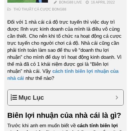
BONG88 LIVE
16 APRIL 2022
THỦ THUẬT CÁ CƯỢC BONG88
Đối với 1 nhà cái cá độ trực tuyến thì việc duy trì
được lĩnh vực kinh doanh của mình là điều vô cùng
cần thiết. Cho nên khi tổ chức ra hoạt động cá cược
trực tuyến cho người chơi cá độ. Nhà cái cũng cần
phải tính toán làm sao để thu về “doanh thu lợi
nhuận” cho mình để duy trì hoạt động kinh doanh. Vì
thế mà đã có 1 khái niệm được gọi là “Biên lợi
nhuận” nhà cái. Vậy
cách tính biên lợi nhuận của
nhà cái
như thế nào?
Mục Lục
Biên lợi nhuận của nhà cái là gì?
Trước khi anh em muốn biết về
cách tính biên lợi