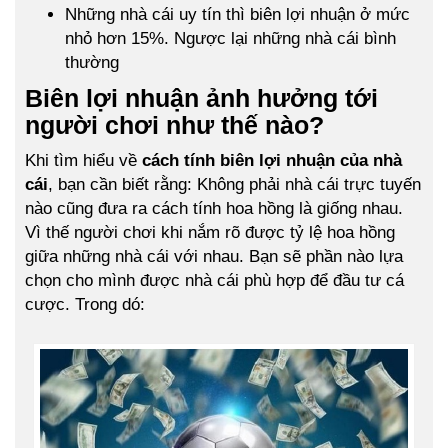
Những nhà cái uy tín thì biên lợi nhuận ở mức
nhỏ hơn 15%. Ngược lại những nhà cái bình
thường
Biên lợi nhuận ảnh hưởng tới
người chơi như thế nào?
Khi tìm hiểu về
cách tính biên lợi nhuận của nhà
cái
, bạn cần biết rằng: Không phải nhà cái trực tuyến
nào cũng đưa ra cách tính hoa hồng là giống nhau.
Vì thế người chơi khi nắm rõ được tỷ lệ hoa hồng
giữa những nhà cái với nhau. Bạn sẽ phần nào lựa
chọn cho mình được nhà cái phù hợp để đầu tư cá
cược. Trong dó: