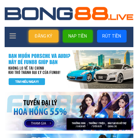
TOGGLE
ĐĂNG KÝ
NẠP TIỀN
RÚT TIỀN
NAVIGATION