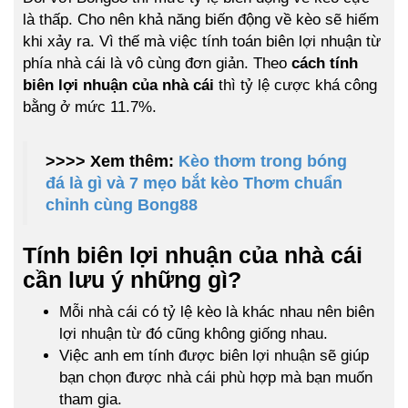
là thấp. Cho nên khả năng biến động về kèo sẽ hiếm
khi xảy ra. Vì thế mà việc tính toán biên lợi nhuận từ
phía nhà cái là vô cùng đơn giản. Theo
cách tính
biên lợi nhuận của nhà cái
thì tỷ lệ cược khá công
bằng ở mức 11.7%.
>>>> Xem thêm:
Kèo thơm trong bóng
đá là gì và 7 mẹo bắt kèo Thơm chuẩn
chỉnh cùng Bong88
Tính biên lợi nhuận của nhà cái
cần lưu ý những gì?
Mỗi nhà cái có tỷ lệ kèo là khác nhau nên biên
lợi nhuận từ đó cũng không giống nhau.
Việc anh em tính được biên lợi nhuận sẽ giúp
bạn chọn được nhà cái phù hợp mà bạn muốn
tham gia.