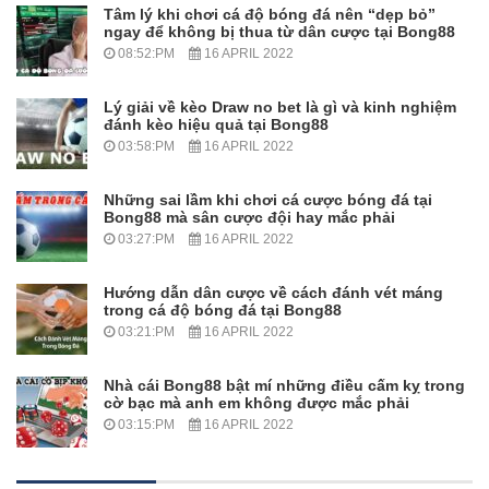
Tâm lý khi chơi cá độ bóng đá nên “dẹp bỏ”
ngay để không bị thua từ dân cược tại Bong88
08:52:PM
16 APRIL 2022
Lý giải về kèo Draw no bet là gì và kinh nghiệm
đánh kèo hiệu quả tại Bong88
03:58:PM
16 APRIL 2022
Những sai lầm khi chơi cá cược bóng đá tại
Bong88 mà sân cược đội hay mắc phải
03:27:PM
16 APRIL 2022
Hướng dẫn dân cược về cách đánh vét máng
trong cá độ bóng đá tại Bong88
03:21:PM
16 APRIL 2022
Nhà cái Bong88 bật mí những điều cấm kỵ trong
cờ bạc mà anh em không được mắc phải
03:15:PM
16 APRIL 2022