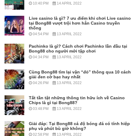
10:40:PM
14 APRIL 2022
Live casino là gì? 7 ưu điểm khi chơi Live casino
tại Bong88 vượt trội hơn hẳn Casino truyền
thống
04:54:PM
13 APRIL 2022
Pachinko là gì? Cách chơi Pachinko lần đầu tại
Bong88 cho người mới tập chơi
04:34:PM
13 APRIL 2022
Cùng Bong88 tìm lại vận “đỏ” thông qua 10 cách
giải đen cờ bạc hay nhất
04:26:PM
13 APRIL 2022
Tất tần tật những thông tin hữu ích về Casino
Chips là gì tại Bong88?
03:48:PM
13 APRIL 2022
Giải đáp: Tại Bong88 cá độ bóng đá có tính hiệp
phụ và phút bù giờ không?
02:58:PM
13 APRIL 2022