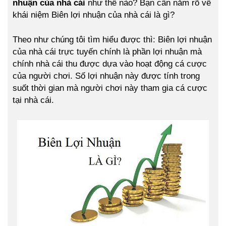
nhuận của nhà cái
như thế nào? Bạn cần nắm rõ về
khái niệm Biên lợi nhuận của nhà cái là gì?
Theo như chúng tôi tìm hiểu được thì: Biên lợi nhuận
của nhà cái trực tuyến chính là phần lợi nhuận mà
chính nhà cái thu được dựa vào hoạt động cá cược
của người chơi. Số lợi nhuận này được tính trong
suốt thời gian mà người chơi này tham gia cá cược
tại nhà cái.