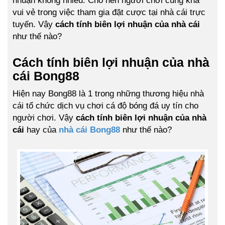
nhuận không nhiều. Cho nên người chơi cũng khá
vui vẻ trong việc tham gia đặt cược tại nhà cái trực
tuyến. Vậy
cách tính biên lợi nhuận của nhà cái
như thế nào?
Cách tính biên lợi nhuận của nhà
cái Bong88
Hiện nay Bong88 là 1 trong những thương hiệu nhà
cái tổ chức dịch vụ chơi cá độ bóng đá uy tín cho
người chơi. Vậy
cách tính biên lợi nhuận của nhà
cái
hay của
nhà cái Bong88
như thế nào?