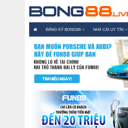
ĐĂNG KÝ BONG88
NHÀ CÁI UY TÍN