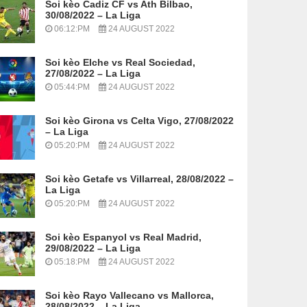
Soi kèo Cadiz CF vs Ath Bilbao,
30/08/2022 – La Liga
06:12:PM
24 AUGUST 2022
Soi kèo Elche vs Real Sociedad,
27/08/2022 – La Liga
05:44:PM
24 AUGUST 2022
Soi kèo Girona vs Celta Vigo, 27/08/2022
– La Liga
05:20:PM
24 AUGUST 2022
Soi kèo Getafe vs Villarreal, 28/08/2022 –
La Liga
05:20:PM
24 AUGUST 2022
Soi kèo Espanyol vs Real Madrid,
29/08/2022 – La Liga
05:18:PM
24 AUGUST 2022
Soi kèo Rayo Vallecano vs Mallorca,
28/08/2022 – La Liga