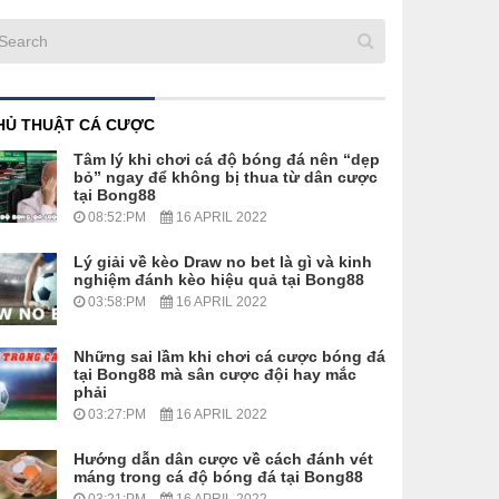
HỦ THUẬT CÁ CƯỢC
Tâm lý khi chơi cá độ bóng đá nên “dẹp
bỏ” ngay để không bị thua từ dân cược
tại Bong88
08:52:PM
16 APRIL 2022
Lý giải về kèo Draw no bet là gì và kinh
nghiệm đánh kèo hiệu quả tại Bong88
03:58:PM
16 APRIL 2022
Những sai lầm khi chơi cá cược bóng đá
tại Bong88 mà sân cược đội hay mắc
phải
03:27:PM
16 APRIL 2022
Hướng dẫn dân cược về cách đánh vét
máng trong cá độ bóng đá tại Bong88
03:21:PM
16 APRIL 2022