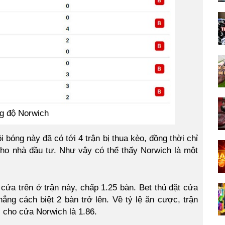
g độ Norwich
 bóng này đã có tới 4 trận bị thua kèo, đồng thời chỉ
cho nhà đầu tư. Như vậy có thể thấy Norwich là một
cửa trên ở trận này, chấp 1.25 bàn. Bet thủ đặt cửa
hắng cách biệt 2 bàn trở lên. Về tỷ lệ ăn cược, trận
 cho cửa Norwich là 1.86.