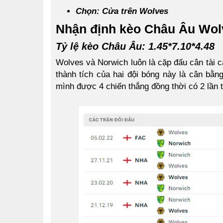
Chọn:
Cửa trên Wolves
Nhận định kèo Châu Âu Wol
Tỷ lệ kèo Châu Âu: 1.45*7.10*4.48
Wolves và Norwich luôn là cặp đấu cân tài c
thành tích của hai đội bóng này là cân bằn
mình được 4 chiến thắng đồng thời có 2 lần t