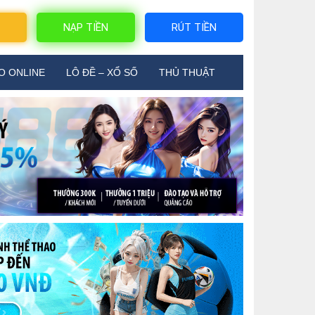
NẠP TIỀN
RÚT TIỀN
O ONLINE
LÔ ĐỀ – XỔ SỐ
THỦ THUẬT