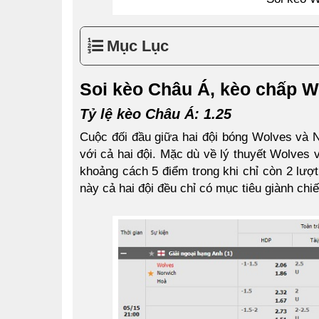
Mục Lục
Soi kèo Châu Á, kèo chấp W
Tỷ lệ kèo Châu Á: 1.25
Cuộc đối đầu giữa hai đội bóng Wolves và N
với cả hai đội. Mặc dù về lý thuyết Wolves v
khoảng cách 5 điểm trong khi chỉ còn 2 lượ
này cả hai đội đều chỉ có mục tiêu giành ch