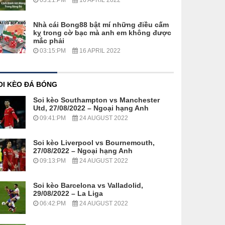
Nhà cái Bong88 bật mí những điều cấm
kỵ trong cờ bạc mà anh em không được
mắc phải
03:15:PM
16 APRIL 2022
OI KÈO ĐÁ BÓNG
Soi kèo Southampton vs Manchester
Utd, 27/08/2022 – Ngoại hạng Anh
09:41:PM
24 AUGUST 2022
Soi kèo Liverpool vs Bournemouth,
27/08/2022 – Ngoại hạng Anh
09:13:PM
24 AUGUST 2022
Soi kèo Barcelona vs Valladolid,
29/08/2022 – La Liga
06:42:PM
24 AUGUST 2022