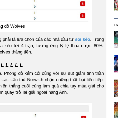
C
g độ Wolves
phải là lựa chọn của các nhà đầu tư
soi kèo
. Trong
a kèo tới 4 trận, tương ứng tỷ lệ thua cược 80%.
lves thắng tiền.
L L L L L
hua. Phong độ kém cỏi cùng với sự sụt giảm tinh thần
 các cầu thủ Norwich nhận những thất bại liên tiếp.
hiến thắng cuối cùng làm quà chia tay mùa giải cho
 quay trở lại giải ngoại hạng Anh.