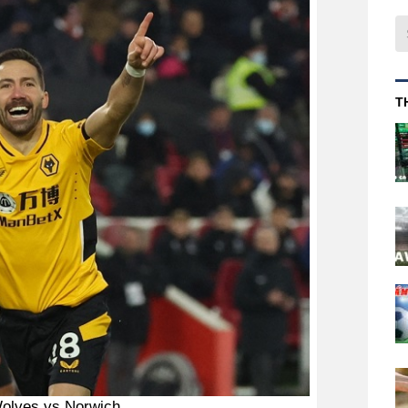
T
Wolves vs Norwich