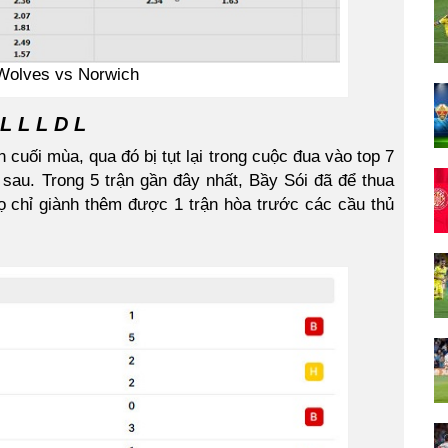
 Wolves vs Norwich
L L L D L
cuối mùa, qua đó bị tụt lại trong cuộc đua vào top 7
sau. Trong 5 trận gần đây nhất, Bầy Sói đã để thua
họ chỉ giành thêm được 1 trận hòa trước các cầu thủ