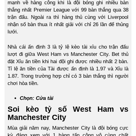
mạnh về hàng công khi là đội bóng ghi nhiều bàn
thắng nhất Premier League với 99 bàn thắng qua 38
trận đấu. Ngoài ra thì hàng thủ cùng với Liverpool
nhận số bàn thua ít nhất giải với chỉ 26 lần để thủng
lưới.
Nhà cái ấn định 3 là tỷ lệ kèo tài xỉu cho trận đấu
lượt đi giữa West Ham vs Manchester City. Bet thủ
đặt Xỉu ăn tiền khi hai đội ghi được nhiều nhất 2 bàn.
Tỉ lệ ăn tiền của Tài được ấn định là 1.97 và Xỉu là
1.87. Trong trường hợp chỉ có 3 bàn thắng thì người
chơi hòa tiền.
Chọn:
Cửa tài
Soi kèo tỷ số West Ham vs
Manchester City
Mùa giải năm nay, Manchester City là đội bóng cực
kỳ đáng xem với 1 hàng tấn công vô cùng chất