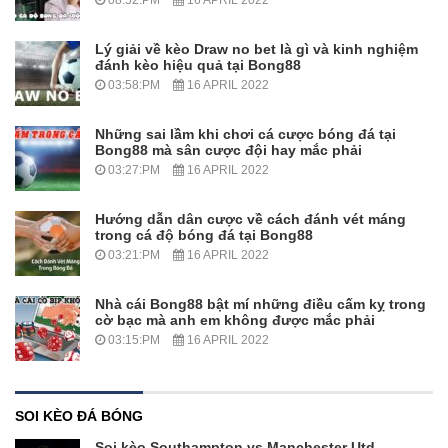
Lý giải về kèo Draw no bet là gì và kinh nghiệm
đánh kèo hiệu quả tại Bong88
03:58:PM
16 APRIL 2022
Những sai lầm khi chơi cá cược bóng đá tại
Bong88 mà sân cược đội hay mắc phải
03:27:PM
16 APRIL 2022
Hướng dẫn dân cược về cách đánh vét máng
trong cá độ bóng đá tại Bong88
03:21:PM
16 APRIL 2022
Nhà cái Bong88 bật mí những điều cấm kỵ trong
cờ bạc mà anh em không được mắc phải
03:15:PM
16 APRIL 2022
SOI KÈO ĐÁ BÓNG
Soi kèo Southampton vs Manchester Utd,