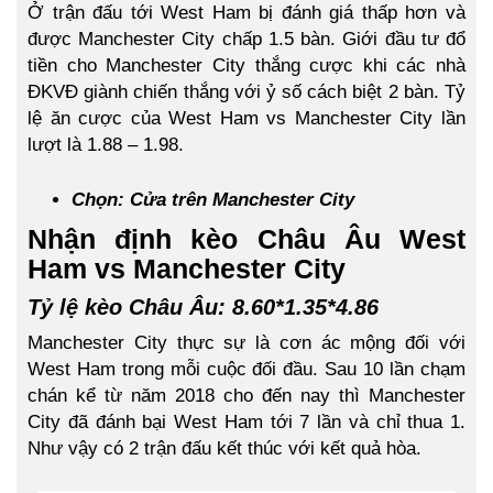
Ở trận đấu tới West Ham bị đánh giá thấp hơn và
được Manchester City chấp 1.5 bàn. Giới đầu tư đổ
tiền cho Manchester City thắng cược khi các nhà
ĐKVĐ giành chiến thắng với ỷ số cách biệt 2 bàn. Tỷ
lệ ăn cược của West Ham vs Manchester City lần
lượt là 1.88 – 1.98.
Chọn:
C
ửa trên Manchester City
Nhận định kèo Châu Âu West
Ham vs Manchester City
Tỷ lệ kèo Châu Âu: 8.60*1.35*4.86
Manchester City thực sự là cơn ác mộng đối với
West Ham trong mỗi cuộc đối đầu. Sau 10 lần chạm
chán kể từ năm 2018 cho đến nay thì Manchester
City đã đánh bại West Ham tới 7 lần và chỉ thua 1.
Như vậy có 2 trận đấu kết thúc với kết quả hòa.