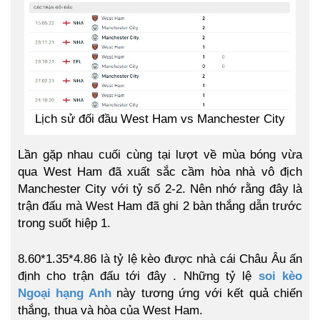
Lịch sử đối đầu West Ham vs Manchester City
Lần gặp nhau cuối cùng tại lượt về mùa bóng vừa
qua West Ham đã xuất sắc cầm hòa nhà vô địch
Manchester City với tỷ số 2-2. Nên nhớ rằng đây là
trận đấu mà West Ham đã ghi 2 bàn thắng dẫn trước
trong suốt hiệp 1.
8.60*1.35*4.86 là tỷ lệ kèo được nhà cái Châu Âu ấn
định cho trận đấu tới đây . Những tỷ lệ
soi kèo
Ngoại hạng Anh
này tương ứng với kết quả chiến
thắng, thua và hòa của West Ham.