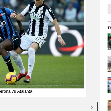
T
erona vs Atalanta