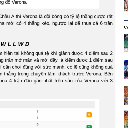
g độ Verona
âu Á thì Verona là đội bóng có tỷ lệ thắng cược rất
na mới có 4 thắng kèo, ngược lại để thua cả 6 trận
C
: W L L W D
m hiện tại không quá tệ khi giành được 4 điểm sau 2
ong trận mở màn và mới đây là kiếm được 1 điểm sau
ỉ cần chơi đúng với sức mạnh, có lẽ cũng không quá
rận thắng trong chuyến làm khách trước Verona. Bên
thua 4 trận đấu gần nhất trên sân của Verona với 3