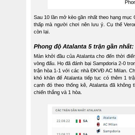
Phon
Sau 10 lần mở kèo gần nhất theo hạng mục Ch
thấp mà người chơi nên lưu ý. Cụ thể Vero
còn lại.
Phong độ Atalanta 5 trận gần nhất
Màn khởi đầu của Atalanta cho đến thời điể
vòng đấu. Họ đã đánh bại Sampdoria 2-0 tr
trận hòa 1-1 với các nhà ĐKVĐ AC Milan. Ch
khó khăn để Atalanta tiếp tục có thêm 1 t
cạnh đó theo thống kê, Atalanta đã không 
chiến thắng và 1 hòa.