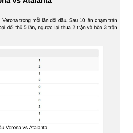
na vs Atalanta
i Verona trong mỗi lần đối đầu. Sau 10 lần chạm trán
i đối thủ 5 lần, ngược lại thua 2 trận và hòa 3 trận
ầu Verona vs Atalanta