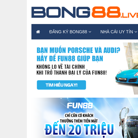
ĐĂNG KÝ BONG88
NHÀ CÁI UY TÍN