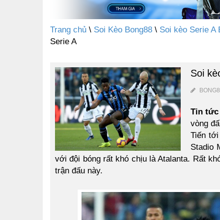
Trang chủ
\
Soi Kèo Bong88
\
Soi kèo Serie A
Serie A
Soi kè
BONG8
Tin tức
vòng đấ
Tiến tớ
Stadio 
với đội bóng rất khó chịu là Atalanta. Rất k
trận đấu này.