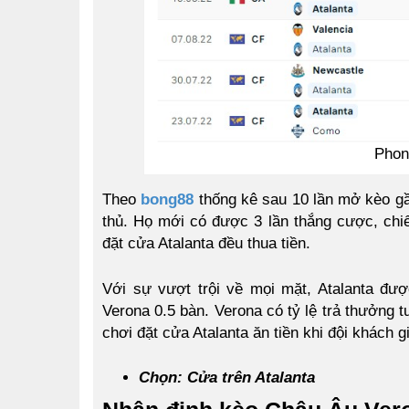
Phon
Theo
bong88
thống kê sau 10 lần mở kèo gần
thủ. Họ mới có được 3 lần thắng cược, chiế
đặt cửa Atalanta đều thua tiền.
Với sự vượt trội về mọi mặt, Atalanta đư
Verona 0.5 bàn. Verona có tỷ lệ trả thưởng t
chơi đặt cửa Atalanta ăn tiền khi đội khách g
Chọn:
Cửa trên Atalanta