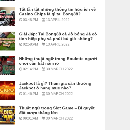
Tất tần tật những thông tin hữu ích về
Casino Chips là gì tại Bong88?
03:48:PM
13 APRIL 2022
Giải đáp: Tại Bong88 cá độ bóng đá có
tính hiệp phụ và phút bù giờ không?
02:58:PM
13 APRIL 2022
Những thuật ngữ trong Roulette người
chơi cần bắt nắm rõ
02:14:PM
30 MARCH 2022
Jackpot là gì? Tham gia săn thưởng
Jackpot ở hạng mục nào?
01:46:PM
30 MARCH 2022
Thuật ngữ trong Slot Game – Bí quyết
đặt cược thắng lớn
09:01:AM
30 MARCH 2022