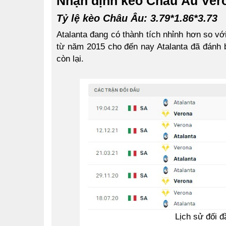
Nhận định kèo Châu Âu Vero
Tỷ lệ kèo Châu Âu: 3.79*1.86*3.73
Atalanta đang có thành tích nhỉnh hơn so vớ
từ năm 2015 cho đến nay Atalanta đã đánh bạ
còn lại.
Lịch sử đối đ