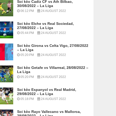
Soi kèo Cadiz CF vs Ath Bilbao,
30/08/2022 – La Liga
06:12:PM
24 AUGUST 2022
Soi kèo Elche vs Real Sociedad,
27/08/2022 – La Liga
05:44:PM
24 AUGUST 2022
Soi kèo Girona vs Celta Vigo, 27/08/2022
– La Liga
05:20:PM
24 AUGUST 2022
Soi kèo Getafe vs Villarreal, 28/08/2022 –
La Liga
05:20:PM
24 AUGUST 2022
Soi kèo Espanyol vs Real Madrid,
29/08/2022 – La Liga
05:18:PM
24 AUGUST 2022
Soi kèo Rayo Vallecano vs Mallorca,
28/08/2022 – La Liga