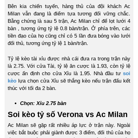
Bên kia chiến tuyến, hàng thủ của đội khách Ac
Milan vẫn đang là điểm tựa tương đối vững chắc.
Bằng chứng là sau 5 trận, Ac Milan chỉ để lọt lưới 4
bàn , tương ứng tỷ lệ 0.8 bàn/trận. Ở phía trên, các
tiền đạo của họ cũng chỉ có 5 lần đưa bóng vào lưới
đối thủ, tương ứng tỷ lệ 1 bàn/trận.
Tỷ lệ kèo tài xỉu được nhà cái đưa ra trong trận này
là 2.75. Với cửa Tài, tỷ lệ ăn cược là 1.93, còn tỷ lệ
cược ấn định cho cửa Xỉu là 1.95. Nhà đầu tư
soi
kèo
lựa chọn cửa Xỉu sẽ thắng kèo nếu trận đấu kết
thúc với tối đa 2 bàn.
Chọn:
Xỉu 2.75 bàn
Soi kèo tỷ số Verona vs Ac Milan
Ac Milan sẽ gặp rất nhiều áp lực ở trận này. Ngoài
việc bắt buộc phải giành được 3 điểm, đối thủ của họ