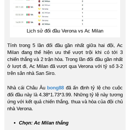
Lịch sử đối đầu Verona vs Ac Milan
Tính trong 5 lần đối đầu gần nhất giữa hai đội, Ac
Milan đang thể hiện ưu thế vượt trội khi có tới 3
chiến thắng và 2 trận hòa. Trong lần đối đầu gần nhất
ở lượt đi, Ac Milan đã vượt qua Verona với tỷ số 3-2
trên sân nhà San Siro.
Nhà cái Châu Âu
bong88
đã ấn định tỷ lệ cho cuộc
đối đầu này là 4.38*1.73*3.99. Những tỷ lệ này tương
ứng với kết quả chiến thắng, thua và hòa của đội chủ
nhà Verona.
Chọn:
Ac Milan thắng