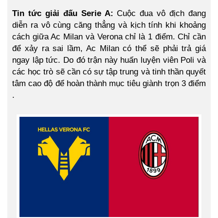
Tin tức giải đấu Serie A:
Cuộc đua vô địch đang
diễn ra vô cùng căng thẳng và kịch tính khi khoảng
cách giữa Ac Milan và Verona chỉ là 1 điểm. Chỉ cần
để xảy ra sai lầm, Ac Milan có thể sẽ phải trả giá
ngay lập tức. Do đó trận này huấn luyện viên Poli và
các học trò sẽ cần có sự tập trung và tinh thần quyết
tâm cao độ để hoàn thành mục tiêu giành trọn 3 điểm
.