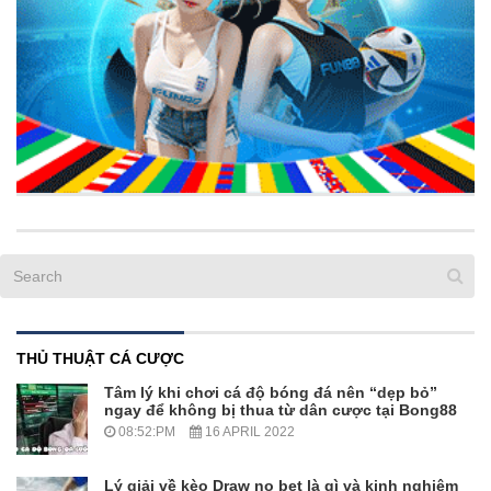
THỦ THUẬT CÁ CƯỢC
Tâm lý khi chơi cá độ bóng đá nên “dẹp bỏ”
ngay để không bị thua từ dân cược tại Bong88
08:52:PM
16 APRIL 2022
Lý giải về kèo Draw no bet là gì và kinh nghiệm