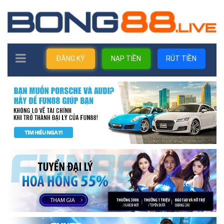
TOGGLE
ĐĂNG KÝ
NẠP TIỀN
RÚT TIỀN
NAVIGATION