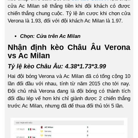
cửa Ac Milan sẽ thắng tiền khi đội khách có được
chiến thắng chung cuộc. Tỷ lệ ăn cược khi chọn cửa
Verona là 1.93, đối với đội khách Ac Milan là 1.97.
Chọn:
Cửa trên Ac Milan
Nhận định kèo Châu Âu Verona
vs Ac Milan
Tỷ lệ kèo Châu Âu: 4.38*1.73*3.99
Hai đội bóng Verona và Ac Milan đã có tổng cộng 10
lần đối đầu với nhau, tính từ năm 2015 cho tới nay.
Đội chủ nhà Verona đang là đội bóng có thành tích
đối đầu lép vế hơn khi chỉ giành được 2 chiến thắng
trước Ac Milan, nhưng đã để thua đối thủ tới 5 lần.