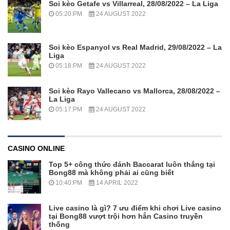
Soi kèo Getafe vs Villarreal, 28/08/2022 – La Liga
05:20:PM
24 AUGUST 2022
Soi kèo Espanyol vs Real Madrid, 29/08/2022 – La
Liga
05:18:PM
24 AUGUST 2022
Soi kèo Rayo Vallecano vs Mallorca, 28/08/2022 –
La Liga
05:17:PM
24 AUGUST 2022
CASINO ONLINE
Top 5+ công thức đánh Baccarat luôn thắng tại
Bong88 mà không phải ai cũng biết
10:40:PM
14 APRIL 2022
Live casino là gì? 7 ưu điểm khi chơi Live casino
tại Bong88 vượt trội hơn hẳn Casino truyền
thống