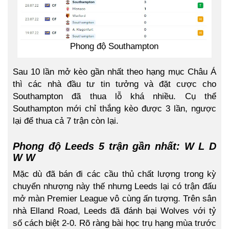
Phong độ Southampton
Sau 10 lần mở kèo gần nhất theo hạng mục Châu Á
thì các nhà đầu tư tin tưởng và đặt cược cho
Southampton đã thua lỗ khá nhiều. Cụ thể
Southampton mới chỉ thắng kèo được 3 lần, ngược
lại để thua cả 7 trận còn lại.
Phong độ Leeds 5 trận gần nhất: W L D
W W
Mặc dù đã bán đi các cầu thủ chất lượng trong kỳ
chuyển nhượng này thế nhưng Leeds lại có trận đấu
mở màn Premier League vô cùng ấn tượng. Trên sân
nhà Elland Road, Leeds đã đánh bại Wolves với tỷ
số cách biệt 2-0. Rõ ràng bài học trụ hạng mùa trước