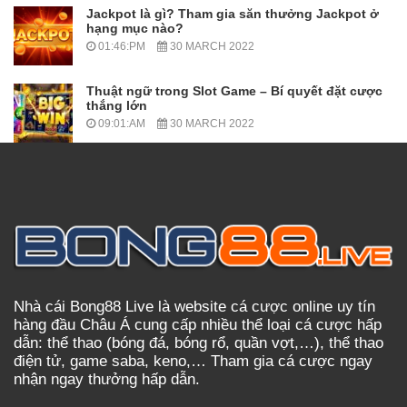
Jackpot là gì? Tham gia săn thưởng Jackpot ở
hạng mục nào?
01:46:PM
30 MARCH 2022
Thuật ngữ trong Slot Game – Bí quyết đặt cược
thắng lớn
09:01:AM
30 MARCH 2022
Nhà cái Bong88 Live là website cá cược online uy tín
hàng đầu Châu Á cung cấp nhiều thể loại cá cược hấp
dẫn: thể thao (bóng đá, bóng rổ, quần vợt,…), thể thao
điện tử, game saba, keno,… Tham gia cá cược ngay
nhận ngay thưởng hấp dẫn.