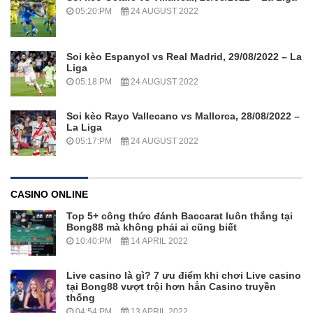
05:20:PM
24 AUGUST 2022
Soi kèo Espanyol vs Real Madrid, 29/08/2022 – La
Liga
05:18:PM
24 AUGUST 2022
Soi kèo Rayo Vallecano vs Mallorca, 28/08/2022 –
La Liga
05:17:PM
24 AUGUST 2022
CASINO ONLINE
Top 5+ công thức đánh Baccarat luôn thắng tại
Bong88 mà không phải ai cũng biết
10:40:PM
14 APRIL 2022
Live casino là gì? 7 ưu điểm khi chơi Live casino
tại Bong88 vượt trội hơn hẳn Casino truyền
thống
04:54:PM
13 APRIL 2022