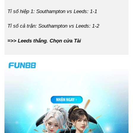
Tỉ số hiệp 1:
Southampton vs Leeds: 1-1
Tỉ số cả trận:
Southampton vs Leeds: 1-2
=>>
Leeds
thắng. Chọn cửa Tài