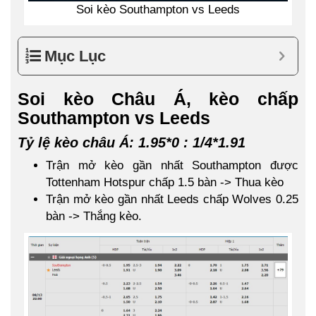
Soi kèo Southampton vs Leeds
Mục Lục
Soi kèo Châu Á, kèo chấp
Southampton vs Leeds
Tỷ lệ kèo châu Á: 1.95*0 : 1/4*1.91
Trận mở kèo gần nhất Southampton được
Tottenham Hotspur chấp 1.5 bàn -> Thua kèo
Trận mở kèo gần nhất Leeds chấp Wolves 0.25
bàn -> Thắng kèo.