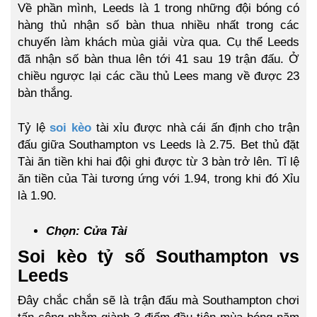
Về phần mình, Leeds là 1 trong những đội bóng có
hàng thủ nhận số bàn thua nhiều nhất trong các
chuyến làm khách mùa giải vừa qua. Cụ thể Leeds
đã nhận số bàn thua lên tới 41 sau 19 trận đấu. Ở
chiều ngược lại các cầu thủ Lees mang về được 23
bàn thắng.
Tỷ lệ
soi kèo
tài xỉu được nhà cái ấn định cho trận
đấu giữa Southampton vs Leeds là 2.75. Bet thủ đặt
Tài ăn tiền khi hai đội ghi được từ 3 bàn trở lên. Tỉ lệ
ăn tiền của Tài tương ứng với 1.94, trong khi đó Xỉu
là 1.90.
Chọn:
Cửa Tài
Soi kèo tỷ số Southampton vs
Leeds
Đây chắc chắn sẽ là trận đấu mà Southampton chơi