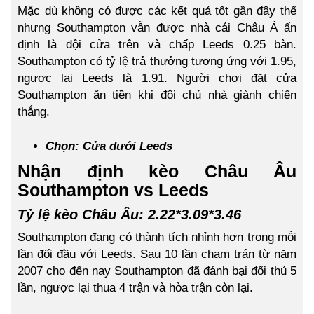
Mặc dù không có được các kết quả tốt gần đây thế
nhưng Southampton vẫn được nhà cái Châu Á ấn
định là đội cửa trên và chấp Leeds 0.25 bàn.
Southampton có tỷ lệ trả thưởng tương ứng với 1.95,
ngược lại Leeds là 1.91. Người chơi đặt cửa
Southampton ăn tiền khi đội chủ nhà giành chiến
thắng.
Chọn:
Cửa dưới Leeds
Nhận định kèo Châu Âu
Southampton vs Leeds
Tỷ lệ kèo Châu Âu: 2.22*3.09*3.46
Southampton đang có thành tích nhỉnh hơn trong mỗi
lần đối đầu với Leeds. Sau 10 lần chạm trán từ năm
2007 cho đến nay Southampton đã đánh bại đối thủ 5
lần, ngược lại thua 4 trận và hòa trận còn lại.