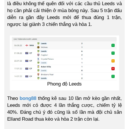
là điều không thể quên đối với các cầu thủ Leeds và
họ cần phải cải thiện ở mùa bóng này. Sau 5 trận đấu
diễn ra gần đây Leeds mới để thua đúng 1 trận,
ngược lại giành 3 chiến thắng và hòa 1.
Phong độ Leeds
Theo
bong88
thống kê sau 10 lần mở kèo gần nhất,
Leeds mới có được 4 lần thắng cược, chiếm tỷ lệ
40%. Đáng chú ý đó cũng là số lần mà đội chủ sân
Elland Road thua kèo và hòa 2 trận còn lại.