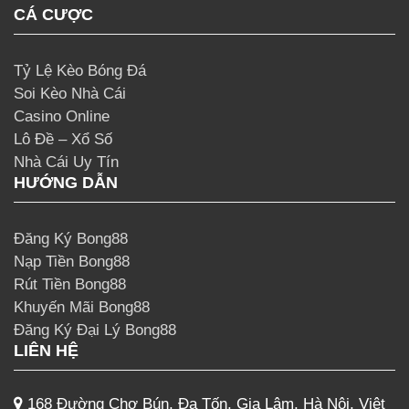
CÁ CƯỢC
Tỷ Lệ Kèo Bóng Đá
Soi Kèo Nhà Cái
Casino Online
Lô Đề – Xổ Số
Nhà Cái Uy Tín
HƯỚNG DẪN
Đăng Ký Bong88
Nạp Tiền Bong88
Rút Tiền Bong88
Khuyến Mãi Bong88
Đăng Ký Đại Lý Bong88
LIÊN HỆ
168 Đường Chợ Bún, Đa Tốn, Gia Lâm, Hà Nội, Việt