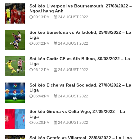
Soi kèo Liverpool vs Bournemouth, 27/08/2022 –
Ngoại hạng Anh
09:13:PM
24 AUGUST 2022
Soi kèo Barcelona vs Valladolid, 29/08/2022 – La
Liga
06:42:PM
24 AUGUST 2022
Soi kèo Cadiz CF vs Ath Bilbao, 30/08/2022 – La
Liga
06:12:PM
24 AUGUST 2022
Soi kèo Elche vs Real Sociedad, 27/08/2022 – La
Liga
05:44:PM
24 AUGUST 2022
Soi kèo Girona vs Celta Vigo, 27/08/2022 – La
Liga
05:20:PM
24 AUGUST 2022
Soi kèo Getafe vs Villarreal, 28/08/2022 – La Liga