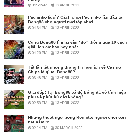
04:54:PM
13 APRIL 2022
Pachinko là gì? Cách chơi Pachinko lần đầu tại
Bong88 cho người mới tập chơi
04:34:PM
13 APRIL 2022
Cùng Bong88 tìm lại vận “đỏ” thông qua 10 cách
giải đen cờ bạc hay nhất
04:26:PM
13 APRIL 2022
Tất tần tật những thông tin hữu ích về Casino
Chips là gì tại Bong88?
03:48:PM
13 APRIL 2022
Giải đáp: Tại Bong88 cá độ bóng đá có tính hiệp
phụ và phút bù giờ không?
02:58:PM
13 APRIL 2022
Những thuật ngữ trong Roulette người chơi cần
bắt nắm rõ
02:14:PM
30 MARCH 2022