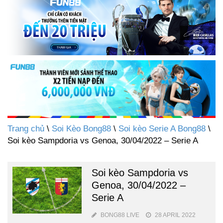
Trang chủ
\
Soi Kèo Bong88
\
Soi kèo Serie A Bong88
\
Soi kèo Sampdoria vs Genoa, 30/04/2022 – Serie A
Soi kèo Sampdoria vs
Genoa, 30/04/2022 –
Serie A
BONG88 LIVE
28 APRIL 2022