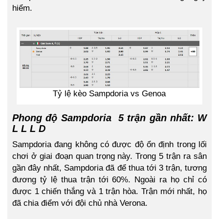
hiểm.
Tỷ lệ kèo Sampdoria vs Genoa
Phong độ Sampdoria 5 trận gần nhất: W
L L L D
Sampdoria đang không có được độ ổn định trong lối
chơi ở giai đoạn quan trọng này. Trong 5 trận ra sân
gần đây nhất, Sampdoria đã để thua tới 3 trận, tương
đương tỷ lệ thua trận tới 60%. Ngoài ra họ chỉ có
được 1 chiến thắng và 1 trận hòa. Trận mới nhất, họ
đã chia điểm với đội chủ nhà Verona.