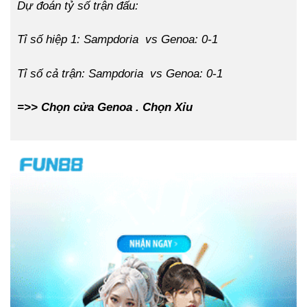
Dự đoán tỷ số trận đấu:
Tỉ số hiệp 1:
Sampdoria vs Genoa: 0-1
Tỉ số cả trận:
Sampdoria vs Genoa: 0-1
=>>
Chọn cửa Genoa . Chọn Xỉu