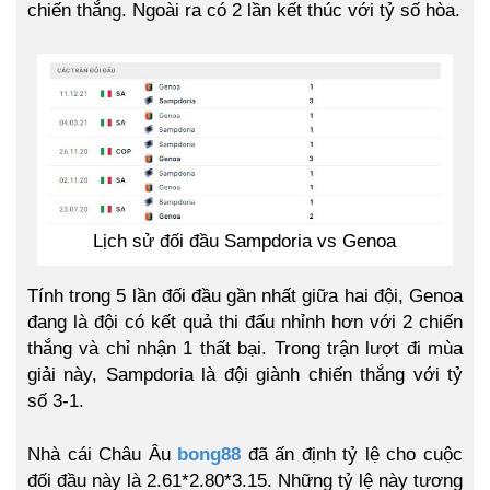
chiến thắng. Ngoài ra có 2 lần kết thúc với tỷ số hòa.
Lịch sử đối đầu Sampdoria vs Genoa
Tính trong 5 lần đối đầu gần nhất giữa hai đội, Genoa
đang là đội có kết quả thi đấu nhỉnh hơn với 2 chiến
thắng và chỉ nhận 1 thất bại. Trong trận lượt đi mùa
giải này, Sampdoria là đội giành chiến thắng với tỷ
số 3-1.
Nhà cái Châu Âu
bong88
đã ấn định tỷ lệ cho cuộc
đối đầu này là 2.61*2.80*3.15. Những tỷ lệ này tương