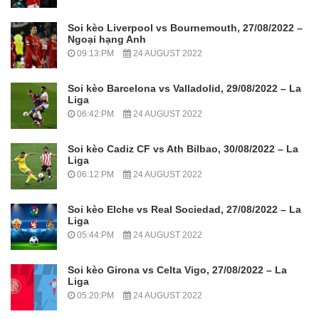
Soi kèo Liverpool vs Bournemouth, 27/08/2022 –
Ngoại hạng Anh
09:13:PM
24 AUGUST 2022
Soi kèo Barcelona vs Valladolid, 29/08/2022 – La
Liga
06:42:PM
24 AUGUST 2022
Soi kèo Cadiz CF vs Ath Bilbao, 30/08/2022 – La
Liga
06:12:PM
24 AUGUST 2022
Soi kèo Elche vs Real Sociedad, 27/08/2022 – La
Liga
05:44:PM
24 AUGUST 2022
Soi kèo Girona vs Celta Vigo, 27/08/2022 – La
Liga
05:20:PM
24 AUGUST 2022