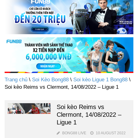
Trang chủ
\
Soi Kèo Bong88
\
Soi kèo Ligue 1 Bong88
\
Soi kèo Reims vs Clermont, 14/08/2022 – Ligue 1
Soi kèo Reims vs
Clermont, 14/08/2022 –
Ligue 1
BONG88 LIVE
10 AUGUST 2022