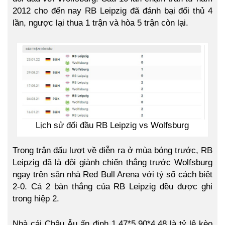
2012 cho đến nay RB Leipzig đã đánh bại đối thủ 4
lần, ngược lại thua 1 trận và hòa 5 trận còn lại.
Lịch sử đối đầu RB Leipzig vs Wolfsburg
Trong trận đấu lượt về diễn ra ở mùa bóng trước, RB
Leipzig đã là đội giành chiến thắng trước Wolfsburg
ngay trên sân nhà Red Bull Arena với tỷ số cách biệt
2-0. Cả 2 bàn thắng của RB Leipzig đều được ghi
trong hiệp 2.
Nhà cái Châu Âu ấn định 1.47*5.90*4.48 là tỷ lệ kèo