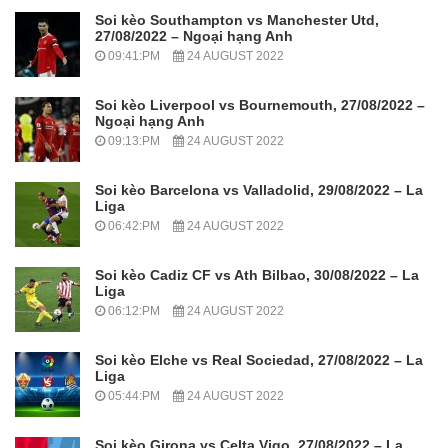
Soi kèo Southampton vs Manchester Utd,
27/08/2022 – Ngoại hạng Anh
09:41:PM
24 AUGUST 2022
Soi kèo Liverpool vs Bournemouth, 27/08/2022 –
Ngoại hạng Anh
09:13:PM
24 AUGUST 2022
Soi kèo Barcelona vs Valladolid, 29/08/2022 – La
Liga
06:42:PM
24 AUGUST 2022
Soi kèo Cadiz CF vs Ath Bilbao, 30/08/2022 – La
Liga
06:12:PM
24 AUGUST 2022
Soi kèo Elche vs Real Sociedad, 27/08/2022 – La
Liga
05:44:PM
24 AUGUST 2022
Soi kèo Girona vs Celta Vigo, 27/08/2022 – La