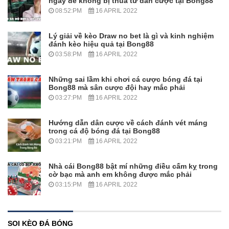
ngay để không bị thua từ dân cược tại Bong88
08:52:PM
16 APRIL 2022
Lý giải về kèo Draw no bet là gì và kinh nghiệm
đánh kèo hiệu quả tại Bong88
03:58:PM
16 APRIL 2022
Những sai lầm khi chơi cá cược bóng đá tại
Bong88 mà sân cược đội hay mắc phải
03:27:PM
16 APRIL 2022
Hướng dẫn dân cược về cách đánh vét máng
trong cá độ bóng đá tại Bong88
03:21:PM
16 APRIL 2022
Nhà cái Bong88 bật mí những điều cấm kỵ trong
cờ bạc mà anh em không được mắc phải
03:15:PM
16 APRIL 2022
SOI KÈO ĐÁ BÓNG