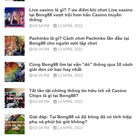
Live casino là gì? 7 ưu điểm khi chơi Live casino
tại Bong88 vượt trội hơn hẳn Casino truyền
thống
04:54:PM
13 APRIL 2022
Pachinko là gì? Cách chơi Pachinko lần đầu tại
Bong88 cho người mới tập chơi
04:34:PM
13 APRIL 2022
Cùng Bong88 tìm lại vận “đỏ” thông qua 10 cách
giải đen cờ bạc hay nhất
04:26:PM
13 APRIL 2022
Tất tần tật những thông tin hữu ích về Casino
Chips là gì tại Bong88?
03:48:PM
13 APRIL 2022
Giải đáp: Tại Bong88 cá độ bóng đá có tính hiệp
phụ và phút bù giờ không?
02:58:PM
13 APRIL 2022