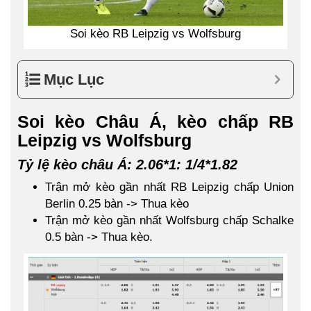
Soi kèo RB Leipzig vs Wolfsburg
Mục Lục
Soi kèo Châu Á, kèo chấp RB
Leipzig vs Wolfsburg
Tỷ lệ kèo châu Á: 2.06*1: 1/4*1.82
Trận mở kèo gần nhất RB Leipzig chấp Union
Berlin 0.25 bàn -> Thua kèo
Trận mở kèo gần nhất Wolfsburg chấp Schalke
0.5 bàn -> Thua kèo.