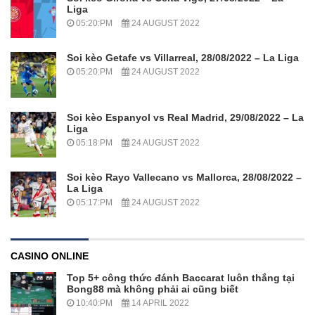
Liga
05:20:PM
24 AUGUST 2022
Soi kèo Getafe vs Villarreal, 28/08/2022 – La Liga
05:20:PM
24 AUGUST 2022
Soi kèo Espanyol vs Real Madrid, 29/08/2022 – La
Liga
05:18:PM
24 AUGUST 2022
Soi kèo Rayo Vallecano vs Mallorca, 28/08/2022 –
La Liga
05:17:PM
24 AUGUST 2022
CASINO ONLINE
Top 5+ công thức đánh Baccarat luôn thắng tại
Bong88 mà không phải ai cũng biết
10:40:PM
14 APRIL 2022