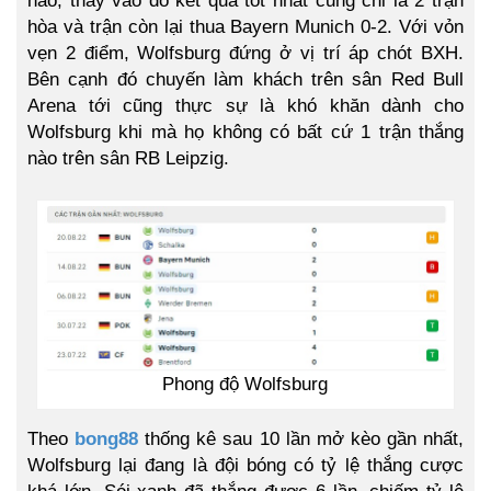
nào, thay vào đó kết quả tốt nhất cũng chỉ là 2 trận
hòa và trận còn lại thua Bayern Munich 0-2. Với vỏn
vẹn 2 điểm, Wolfsburg đứng ở vị trí áp chót BXH.
Bên cạnh đó chuyến làm khách trên sân Red Bull
Arena tới cũng thực sự là khó khăn dành cho
Wolfsburg khi mà họ không có bất cứ 1 trận thắng
nào trên sân RB Leipzig.
Phong độ Wolfsburg
Theo
bong88
thống kê sau 10 lần mở kèo gần nhất,
Wolfsburg lại đang là đội bóng có tỷ lệ thắng cược