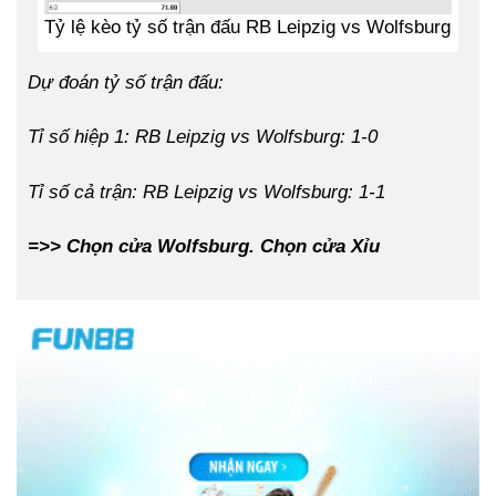
Tỷ lệ kèo tỷ số trận đấu RB Leipzig vs Wolfsburg
Dự đoán tỷ số trận đấu:
Tỉ số hiệp 1:
RB Leipzig vs Wolfsburg: 1-0
Tỉ số cả trận:
RB Leipzig vs Wolfsburg: 1-1
=>>
Chọn cửa Wolfsburg
. Chọn cửa Xỉu