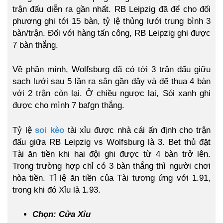
trận đấu diễn ra gần nhất. RB Leipzig đã để cho đối
phương ghi tới 15 bàn, tỷ lệ thủng lưới trung bình 3
bàn/trận. Đối với hàng tấn công, RB Leipzig ghi được
7 bàn thắng.
Về phần mình, Wolfsburg đã có tới 3 trận đấu giữu
sạch lưới sau 5 lần ra sân gần đây và để thua 4 bàn
với 2 trận còn lại. Ở chiều ngược lại, Sói xanh ghi
được cho mình 7 bafgn thắng.
Tỷ lệ
soi kèo
tài xỉu được nhà cái ấn định cho trận
đấu giữa RB Leipzig vs Wolfsburg là 3. Bet thủ đặt
Tài ăn tiền khi hai đội ghi được từ 4 bàn trở lên.
Trong trường hợp chỉ có 3 bàn thắng thì người chơi
hòa tiền. Tỉ lệ ăn tiền của Tài tương ứng với 1.91,
trong khi đó Xỉu là 1.93.
Chọn:
Cửa Xỉu