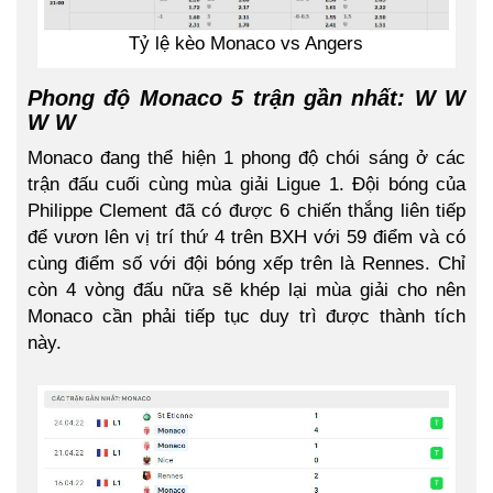
Tỷ lệ kèo Monaco vs Angers
Phong độ Monaco 5 trận gần nhất: W W
W W
Monaco đang thể hiện 1 phong độ chói sáng ở các
trận đấu cuối cùng mùa giải Ligue 1. Đội bóng của
Philippe Clement đã có được 6 chiến thắng liên tiếp
để vươn lên vị trí thứ 4 trên BXH với 59 điểm và có
cùng điểm số với đội bóng xếp trên là Rennes. Chỉ
còn 4 vòng đấu nữa sẽ khép lại mùa giải cho nên
Monaco cần phải tiếp tục duy trì được thành tích
này.