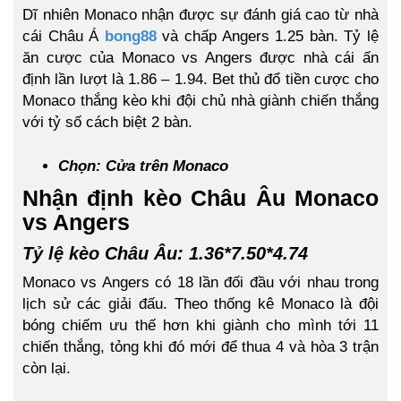
Dĩ nhiên Monaco nhận được sự đánh giá cao từ nhà
cái Châu Á
bong88
và chấp Angers 1.25 bàn. Tỷ lệ
ăn cược của Monaco vs Angers được nhà cái ấn
định lần lượt là 1.86 – 1.94. Bet thủ đổ tiền cược cho
Monaco thắng kèo khi đội chủ nhà giành chiến thắng
với tỷ số cách biệt 2 bàn.
Chọn:
Cửa trên Monaco
Nhận định kèo Châu Âu Monaco
vs Angers
Tỷ lệ kèo Châu Âu: 1.36*7.50*4.74
Monaco vs Angers có 18 lần đối đầu với nhau trong
lịch sử các giải đấu. Theo thống kê Monaco là đội
bóng chiếm ưu thế hơn khi giành cho mình tới 11
chiến thắng, tỏng khi đó mới để thua 4 và hòa 3 trận
còn lại.