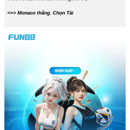
=>>
Monaco
thắng. Chọn Tài