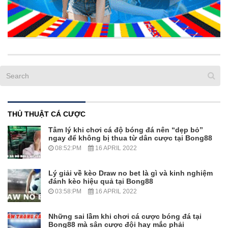
THỦ THUẬT CÁ CƯỢC
Tâm lý khi chơi cá độ bóng đá nên “dẹp bỏ”
ngay để không bị thua từ dân cược tại Bong88
08:52:PM
16 APRIL 2022
Lý giải về kèo Draw no bet là gì và kinh nghiệm
đánh kèo hiệu quả tại Bong88
03:58:PM
16 APRIL 2022
Những sai lầm khi chơi cá cược bóng đá tại
Bong88 mà sân cược đội hay mắc phải