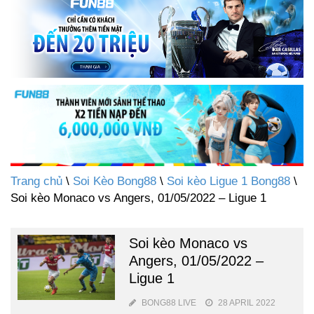
Trang chủ
\
Soi Kèo Bong88
\
Soi kèo Ligue 1 Bong88
\
Soi kèo Monaco vs Angers, 01/05/2022 – Ligue 1
Soi kèo Monaco vs
Angers, 01/05/2022 –
Ligue 1
BONG88 LIVE
28 APRIL 2022