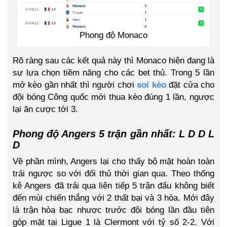
Phong độ Monaco
Rõ ràng sau các kết quả này thì Monaco hiện đang là
sự lựa chọn tiềm năng cho các bet thủ. Trong 5 lần
mở kèo gần nhất thì người chơi
soi kèo
đặt cửa cho
đội bóng Công quốc mới thua kèo đúng 1 lần, ngược
lại ăn cược tới 3.
Phong độ Angers 5 trận gần nhất: L D D L
D
Về phần mình, Angers lại cho thấy bộ mặt hoàn toàn
trái ngược so với đối thủ thời gian qua. Theo thống
kê Angers đã trải qua liên tiếp 5 trận đấu không biết
đến mùi chiến thắng với 2 thất bại và 3 hòa. Mới đây
là trận hòa bạc nhược trước đội bóng lần đầu tiên
góp mặt tại Ligue 1 là Clermont với tỷ số 2-2. Với