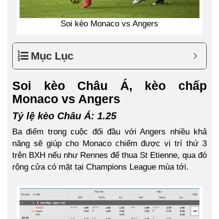
Soi kèo Monaco vs Angers
Mục Lục
Soi kèo Châu Á, kèo chấp
Monaco vs Angers
Tỷ lệ kèo Châu Á: 1.25
Ba điểm trong cuộc đối đầu với Angers nhiều khả
năng sẽ giúp cho Monaco chiếm được vị trí thứ 3
trên BXH nếu như Rennes để thua St Etienne, qua đó
rộng cửa có mặt tại Champions League mùa tới.