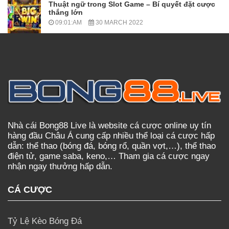
Thuật ngữ trong Slot Game – Bí quyết đặt cược
thắng lớn
09:01:AM
30 MARCH 2022
Nhà cái Bong88 Live là website cá cược online uy tín
hàng đầu Châu Á cung cấp nhiều thể loại cá cược hấp
dẫn: thể thao (bóng đá, bóng rổ, quần vợt,…), thể thao
điện tử, game saba, keno,… Tham gia cá cược ngay
nhận ngay thưởng hấp dẫn.
CÁ CƯỢC
Tỷ Lệ Kèo Bóng Đá