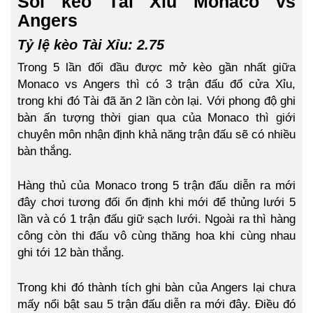
Soi kèo Tài Xỉu Monaco vs
Angers
Tỷ lệ kèo Tài Xỉu: 2.75
Trong 5 lần đối đầu được mở kèo gần nhất giữa
Monaco vs Angers thì có 3 trận đấu đổ cửa Xỉu,
trong khi đó Tài đã ăn 2 lần còn lại. Với phong độ ghi
bàn ấn tượng thời gian qua của Monaco thì giới
chuyên môn nhận định khả năng trận đấu sẽ có nhiều
bàn thắng.
Hàng thủ của Monaco trong 5 trận đấu diễn ra mới
đây chơi tương đối ổn định khi mới để thủng lưới 5
lần và có 1 trận đấu giữ sạch lưới. Ngoài ra thì hàng
công còn thi đấu vô cùng thăng hoa khi cùng nhau
ghi tới 12 bàn thắng.
Trong khi đó thành tích ghi bàn của Angers lại chưa
mấy nổi bật sau 5 trận đấu diễn ra mới đây. Điều đó