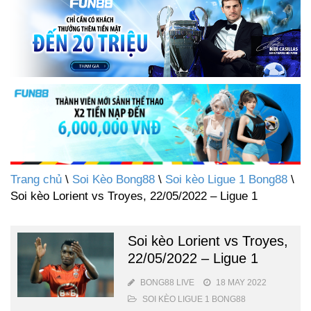
Trang chủ
\
Soi Kèo Bong88
\
Soi kèo Ligue 1 Bong88
\
Soi kèo Lorient vs Troyes, 22/05/2022 – Ligue 1
Soi kèo Lorient vs Troyes,
22/05/2022 – Ligue 1
BONG88 LIVE
18 MAY 2022
SOI KÈO LIGUE 1 BONG88