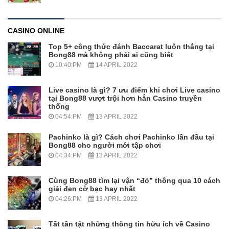
CASINO ONLINE
Top 5+ công thức đánh Baccarat luôn thắng tại
Bong88 mà không phải ai cũng biết
10:40:PM
14 APRIL 2022
Live casino là gì? 7 ưu điểm khi chơi Live casino
tại Bong88 vượt trội hơn hẳn Casino truyền
thống
04:54:PM
13 APRIL 2022
Pachinko là gì? Cách chơi Pachinko lần đầu tại
Bong88 cho người mới tập chơi
04:34:PM
13 APRIL 2022
Cùng Bong88 tìm lại vận “đỏ” thông qua 10 cách
giải đen cờ bạc hay nhất
04:26:PM
13 APRIL 2022
Tất tần tật những thông tin hữu ích về Casino