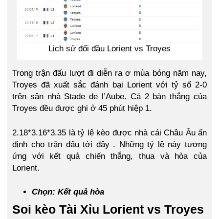
Lịch sử đối đầu Lorient vs Troyes
Trong trận đấu lượt đi diễn ra ơ mùa bóng năm nay,
Troyes đã xuất sắc đánh bại Lorient với tỷ số 2-0
trên sân nhà Stade de l’Aube. Cả 2 bàn thắng của
Troyes đều được ghi ở 45 phút hiệp 1.
2.18*3.16*3.35 là tỷ lệ kèo được nhà cái Châu Âu ấn
định cho trận đấu tới đây . Những tỷ lệ này tương
ứng với kết quả chiến thắng, thua và hòa của
Lorient.
Chọn:
Kết quả hòa
Soi kèo Tài Xỉu Lorient vs Troyes