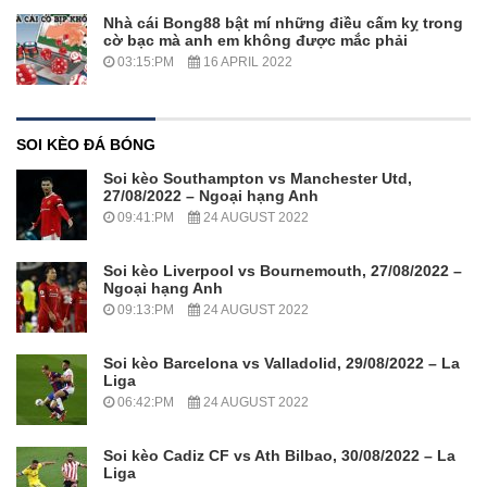
Nhà cái Bong88 bật mí những điều cấm kỵ trong
cờ bạc mà anh em không được mắc phải
03:15:PM
16 APRIL 2022
SOI KÈO ĐÁ BÓNG
Soi kèo Southampton vs Manchester Utd,
27/08/2022 – Ngoại hạng Anh
09:41:PM
24 AUGUST 2022
Soi kèo Liverpool vs Bournemouth, 27/08/2022 –
Ngoại hạng Anh
09:13:PM
24 AUGUST 2022
Soi kèo Barcelona vs Valladolid, 29/08/2022 – La
Liga
06:42:PM
24 AUGUST 2022
Soi kèo Cadiz CF vs Ath Bilbao, 30/08/2022 – La
Liga