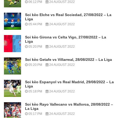
06:12:PM
24 AUGUST 2022
Soi kèo Elche vs Real Sociedad, 27/08/2022 – La
Liga
05:44:PM
24 AUGUST 2022
Soi kèo Girona vs Celta Vigo, 27/08/2022 – La
Liga
05:20:PM
24 AUGUST 2022
Soi kèo Getafe vs Villarreal, 28/08/2022 – La Liga
05:20:PM
24 AUGUST 2022
Soi kèo Espanyol vs Real Madrid, 29/08/2022 – La
Liga
05:18:PM
24 AUGUST 2022
Soi kèo Rayo Vallecano vs Mallorca, 28/08/2022 –
La Liga
05:17:PM
24 AUGUST 2022