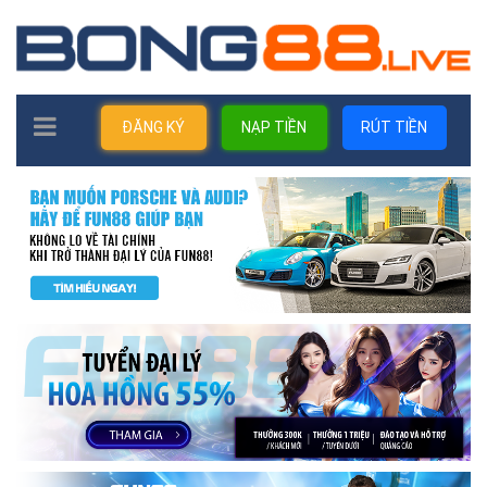
TOGGLE
ĐĂNG KÝ
NẠP TIỀN
RÚT TIỀN
NAVIGATION