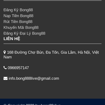
Đăng Ký Bong88
Nạp Tiền Bong88
Rút Tiền Bong88
Khuyến Mãi Bong88
Đăng Ký Đại Lý Bong88
LIÊN HỆ
168 Đường Chợ Bún, Đa Tốn, Gia Lâm, Hà Nội, Việt
Nam
0966957147
info.bong888live@gmail.com