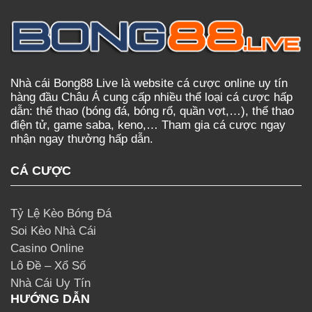
Nhà cái Bong88 Live là website cá cược online uy tín
hàng đầu Châu Á cung cấp nhiều thể loại cá cược hấp
dẫn: thể thao (bóng đá, bóng rổ, quần vợt,…), thể thao
điện tử, game saba, keno,… Tham gia cá cược ngay
nhận ngay thưởng hấp dẫn.
CÁ CƯỢC
Tỷ Lệ Kèo Bóng Đá
Soi Kèo Nhà Cái
Casino Online
Lô Đề – Xổ Số
Nhà Cái Uy Tín
HƯỚNG DẪN