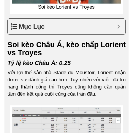
Soi kèo Lorient vs Troyes
Mục Lục
Soi kèo Châu Á, kèo chấp Lorient
vs Troyes
Tỷ lệ kèo Châu Á: 0.25
Với lợi thế sân nhà Stade du Moustoir, Lorient nhận
được sự đánh giá cao hơn. Tuy nhiên với việc đã trụ
hạng thành công thì Troyes cũng không cần quân
tâm đến kết quả cuối cùng của trận đấu.