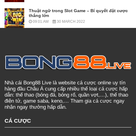
Thuật ngữ trong Slot Game – Bí quyết đặt cược
thắng lớn
09:01:AM
30 MARCH 2022
Nhà cái Bong88 Live là website cá cược online uy tín
hàng đầu Châu Á cung cấp nhiều thể loại cá cược hấp
dẫn: thể thao (bóng đá, bóng rổ, quần vợt,…), thể thao
điện tử, game saba, keno,… Tham gia cá cược ngay
nhận ngay thưởng hấp dẫn.
CÁ CƯỢC