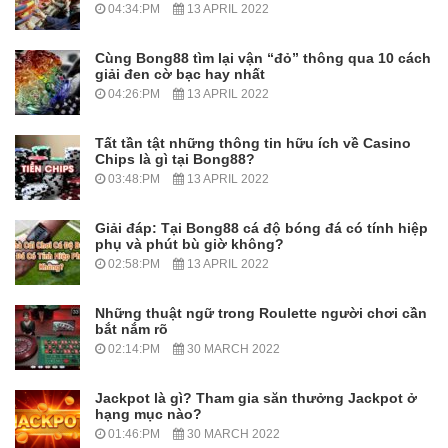
04:34:PM
13 APRIL 2022
Cùng Bong88 tìm lại vận “đỏ” thông qua 10 cách
giải đen cờ bạc hay nhất
04:26:PM
13 APRIL 2022
Tất tần tật những thông tin hữu ích về Casino
Chips là gì tại Bong88?
03:48:PM
13 APRIL 2022
Giải đáp: Tại Bong88 cá độ bóng đá có tính hiệp
phụ và phút bù giờ không?
02:58:PM
13 APRIL 2022
Những thuật ngữ trong Roulette người chơi cần
bắt nắm rõ
02:14:PM
30 MARCH 2022
Jackpot là gì? Tham gia săn thưởng Jackpot ở
hạng mục nào?
01:46:PM
30 MARCH 2022