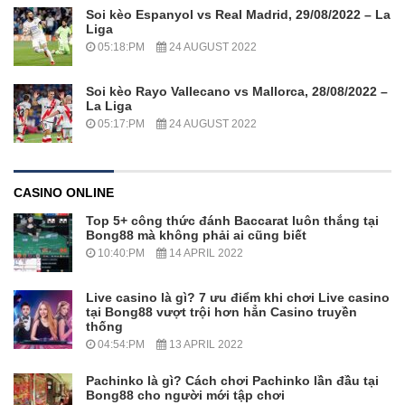
Soi kèo Espanyol vs Real Madrid, 29/08/2022 – La
Liga
05:18:PM
24 AUGUST 2022
Soi kèo Rayo Vallecano vs Mallorca, 28/08/2022 –
La Liga
05:17:PM
24 AUGUST 2022
CASINO ONLINE
Top 5+ công thức đánh Baccarat luôn thắng tại
Bong88 mà không phải ai cũng biết
10:40:PM
14 APRIL 2022
Live casino là gì? 7 ưu điểm khi chơi Live casino
tại Bong88 vượt trội hơn hẳn Casino truyền
thống
04:54:PM
13 APRIL 2022
Pachinko là gì? Cách chơi Pachinko lần đầu tại
Bong88 cho người mới tập chơi