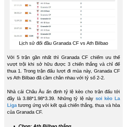
Lịch sử đối đầu Granada CF vs Ath Bilbao
Với 5 trận gần nhất thì Granada CF chiếm ưu thế
vượt trội khi sở hữu được 3 chiến thắng và chỉ để
thua 1. Trong trận đấu lượt đi mùa này, Granada CF
vs Ath Bilbao đã cầm chân nhau với tỷ số 2-2.
Nhà cái Châu Âu ấn định tỷ lệ kèo cho trận đấu tới
đây là 3.88*1.98*3.39. Những tỷ lệ này
soi kèo La
Liga
tương ứng với kết quả chiến thắng, thua và hòa
của Granada CF.
Chọn:
Ath Bilbao thắng