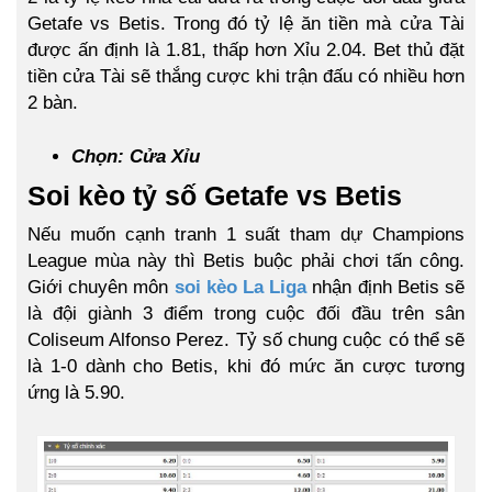
Getafe vs Betis. Trong đó tỷ lệ ăn tiền mà cửa Tài
được ấn định là 1.81, thấp hơn Xỉu 2.04. Bet thủ đặt
tiền cửa Tài sẽ thắng cược khi trận đấu có nhiều hơn
2 bàn.
Chọn:
Cửa Xỉu
Soi kèo tỷ số Getafe vs Betis
Nếu muốn cạnh tranh 1 suất tham dự Champions
League mùa này thì Betis buộc phải chơi tấn công.
Giới chuyên môn
soi kèo La Liga
nhận định Betis sẽ
là đội giành 3 điểm trong cuộc đối đầu trên sân
Coliseum Alfonso Perez. Tỷ số chung cuộc có thể sẽ
là 1-0 dành cho Betis, khi đó mức ăn cược tương
ứng là 5.90.