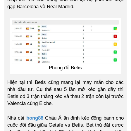
gặp Barcelona và Real Madrid.
Phong độ Betis
Hiện tại thì Betis cũng mang lại may mắn cho các
nhà đầu tư. Cụ thế sau 5 lần mở kèo gần đây thì
Betis có 3 trận thắng kèo và thau 2 trận còn lại trước
Valencia cùng Elche.
Nhà cái
bong88
Châu Á ấn định kèo đồng banh cho
cuộc đối đầu giữa Getafe vs Betis. Bet thủ đặt cược