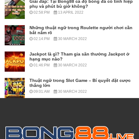
Giải đáp: Tại Bong88 cá độ bóng đá có tính hiệp
phụ và phút bù giờ không?
02:58:PM
13 APRIL 2022
Những thuật ngữ trong Roulette người chơi cần
bắt nắm rõ
02:14:PM
30 MARCH 2022
Jackpot là gì? Tham gia săn thưởng Jackpot ở
hạng mục nào?
01:46:PM
30 MARCH 2022
Thuật ngữ trong Slot Game – Bí quyết đặt cược
thắng lớn
09:01:AM
30 MARCH 2022