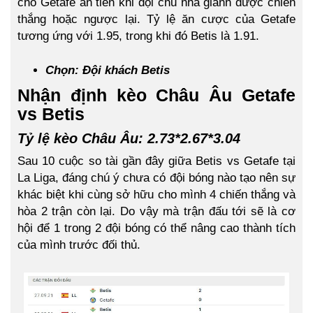
cho Getafe ăn tiền khi đội chủ nhà giành được chiến
thắng hoặc ngược lại. Tỷ lệ ăn cược của Getafe
tương ứng với 1.95, trong khi đó Betis là 1.91.
Chọn:
Đội khách Betis
Nhận định kèo Châu Âu Getafe
vs Betis
Tỷ lệ kèo Châu Âu: 2.73*2.67*3.04
Sau 10 cuộc so tài gần đây giữa Betis vs Getafe tại
La Liga, đáng chú ý chưa có đội bóng nào tạo nên sự
khác biệt khi cùng sở hữu cho mình 4 chiến thắng và
hòa 2 trận còn lại. Do vậy mà trận đấu tới sẽ là cơ
hội để 1 trong 2 đội bóng có thể nâng cao thành tích
của mình trước đối thủ.