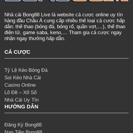
Nhà cái Bong88 Live là website cá cược online uy tín
hàng đầu Châu Á cung cấp nhiều thể loại cá cược hấp
dẫn: thể thao (bóng đá, bóng rổ, quần vợt,…), thể thao
điện tử, game saba, keno,… Tham gia cá cược ngay
nhận ngay thưởng hấp dẫn.
CÁ CƯỢC
Tỷ Lệ Kèo Bóng Đá
Soi Kèo Nhà Cái
Casino Online
Lô Đề – Xổ Số
Nhà Cái Uy Tín
HƯỚNG DẪN
Đăng Ký Bong88
Nạp Tiền Bong88