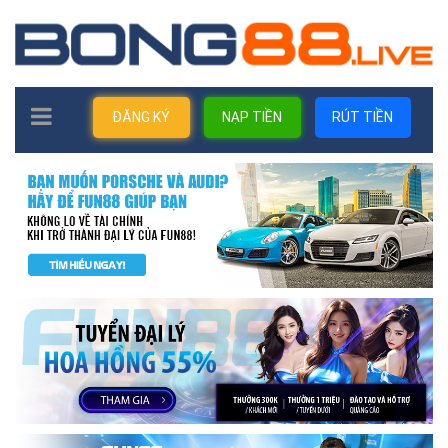
TOGGLE
ĐĂNG KÝ
NẠP TIỀN
RÚT TIỀN
NAVIGATION