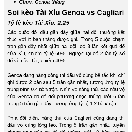
Chọn:
Genoa thắng
Soi kèo Tài Xỉu Genoa vs Cagliari
Tỷ lệ kèo Tài Xỉu: 2.25
Các cuộc đối đầu gần đây giữa hai đội thường kết
thúc với ít bàn thắng được ghi. Trong 5 cuộc chạm
trán gần đây nhất giữa hai đội, có 3 lần kết quả đổ
cửa Xỉu, chiếm tỷ lệ 60%. Ngược lại có 2 lần tỷ số
đổ về cửa Tài, chiếm 40%.
Genoa đang hàng công thi đấu vô cùng bế tắc khi chỉ
ghi được 2 bàn sau 5 trận gần nhất, tương ứng tỷ lệ
trung bình 0.4 bàn/trận. Nhìn về hàng thủ, các hậu vệ
của Genoa đã để đối phương chọc thủng lưới 6 lần
trong 5 trận gần đây, tương ứng tỷ lệ 1.2 bàn/trận.
Phía đối diện, hàng thủ của Cagliari cũng đang thi
đấu vô cùng lỏng lẻo. Trong 5 trận gần nhất, tuyến