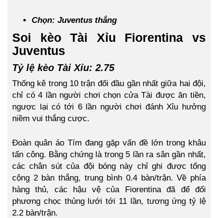
Chọn:
Juventus thắng
Soi kèo Tài Xỉu Fiorentina vs
Juventus
Tỷ lệ kèo Tài Xỉu: 2.75
Thống kê trong 10 trận đối đầu gần nhất giữa hai đội,
chỉ có 4 lần người chơi chọn cửa Tài được ăn tiền,
ngược lại có tới 6 lần người chơi đánh Xỉu hưởng
niềm vui thắng cược.
Đoàn quân áo Tím đang gặp vấn đề lớn trong khâu
tấn công. Bằng chứng là trong 5 lần ra sân gần nhất,
các chân sút của đội bóng này chỉ ghi được tổng
cộng 2 bàn thắng, trung bình 0.4 bàn/trận. Về phía
hàng thủ, các hậu vệ của Fiorentina đã để đối
phương chọc thủng lưới tới 11 lần, tương ứng tỷ lệ
2.2 bàn/trận.