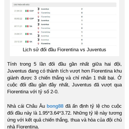
Lịch sử đối đầu Fiorentina vs Juventus
Tính trong 5 lần đối đầu gần nhất giữa hai đội,
Juventus đang có thành tích vượt hơn Fiorentina khu
giành được 3 chiến thắng và chỉ nhận 1 thất bại. Ở
cuộc đối đầu gần đây nhất, Juventus đã vượt qua
Fiorentina với tỷ số 2-0.
Nhà cái Châu Âu
bong88
đã ấn định tỷ lệ cho cuộc
đối đầu này là 1.95*3.64*3.72. Những tỷ lệ này tương
ứng với kết quả chiến thắng, thua và hòa của đội chủ
nhà Fiorentina.