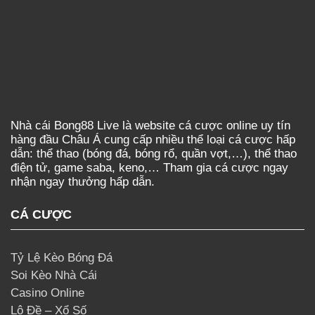
Nhà cái Bong88 Live là website cá cược online uy tín
hàng đầu Châu Á cung cấp nhiều thể loại cá cược hấp
dẫn: thể thao (bóng đá, bóng rổ, quần vợt,…), thể thao
điện tử, game saba, keno,… Tham gia cá cược ngay
nhận ngay thưởng hấp dẫn.
CÁ CƯỢC
Tỷ Lệ Kèo Bóng Đá
Soi Kèo Nhà Cái
Casino Online
Lô Đề – Xổ Số