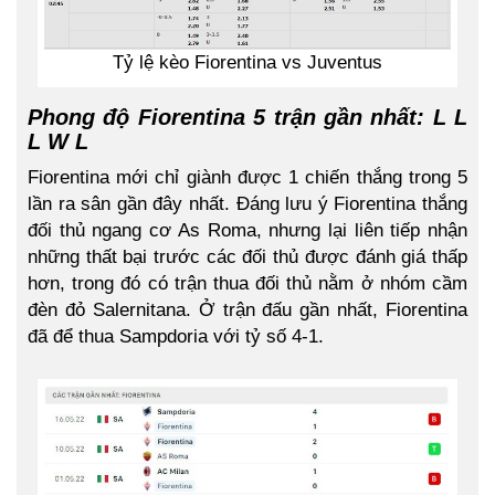
Tỷ lệ kèo Fiorentina vs Juventus
Phong độ Fiorentina 5 trận gần nhất: L L
L W L
Fiorentina mới chỉ giành được 1 chiến thắng trong 5
lần ra sân gần đây nhất. Đáng lưu ý Fiorentina thắng
đối thủ ngang cơ As Roma, nhưng lại liên tiếp nhận
những thất bại trước các đối thủ được đánh giá thấp
hơn, trong đó có trận thua đối thủ nằm ở nhóm cầm
đèn đỏ Salernitana. Ở trận đấu gần nhất, Fiorentina
đã để thua Sampdoria với tỷ số 4-1.