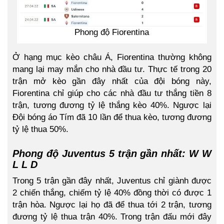
Phong độ Fiorentina
Ở hạng mục kèo châu Á, Fiorentina thường không
mang lại may mắn cho nhà đầu tư. Thực tế trong 20
trận mở kèo gần đây nhất của đội bóng này,
Fiorentina chỉ giúp cho các nhà đầu tư thắng tiền 8
trận, tương đương tỷ lệ thắng kèo 40%. Ngược lại
Đội bóng áo Tím đã 10 lần để thua kèo, tương đương
tỷ lệ thua 50%.
Phong độ Juventus 5 trận gần nhất: W W
L L D
Trong 5 trận gần đây nhất, Juventus chỉ giành được
2 chiến thắng, chiếm tỷ lệ 40% đồng thời có được 1
trận hòa. Ngược lại họ đã để thua tới 2 trận, tương
đương tỷ lệ thua trận 40%. Trong trận đấu mới đây