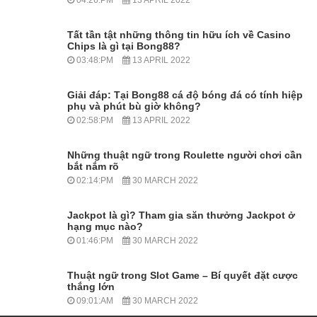
Tất tần tật những thông tin hữu ích về Casino
Chips là gì tại Bong88?
03:48:PM
13 APRIL 2022
Giải đáp: Tại Bong88 cá độ bóng đá có tính hiệp
phụ và phút bù giờ không?
02:58:PM
13 APRIL 2022
Những thuật ngữ trong Roulette người chơi cần
bắt nắm rõ
02:14:PM
30 MARCH 2022
Jackpot là gì? Tham gia săn thưởng Jackpot ở
hạng mục nào?
01:46:PM
30 MARCH 2022
Thuật ngữ trong Slot Game – Bí quyết đặt cược
thắng lớn
09:01:AM
30 MARCH 2022