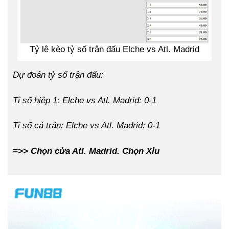
Tỷ lệ kèo tỷ số trận đấu Elche vs Atl. Madrid
Dự đoán tỷ số trận đấu:
Tỉ số hiệp 1:
Elche vs Atl. Madrid: 0-1
Tỉ số cả trận:
Elche vs Atl. Madrid: 0-1
=>>
Chọn cửa Atl. Madrid
. Chọn Xỉu