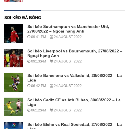
SOI KÈO ĐÁ BÓNG
Soi kèo Southampton vs Manchester Utd,
27/08/2022 – Ngoại hạng Anh
09:41:PM
24 AUGUST 2022
Soi kèo Liverpool vs Bournemouth, 27/08/2022 –
Ngoại hạng Anh
09:13:PM
24 AUGUST 2022
Soi kèo Barcelona vs Valladolid, 29/08/2022 – La
Liga
06:42:PM
24 AUGUST 2022
Soi kèo Cadiz CF vs Ath Bilbao, 30/08/2022 – La
Liga
06:12:PM
24 AUGUST 2022
Soi kèo Elche vs Real Sociedad, 27/08/2022 – La