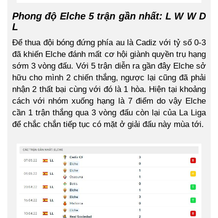
Phong độ Elche 5 trận gần nhất: L W W D
L
Để thua đội bóng đứng phía au là Cadiz với tỷ số 0-3
đã khiến Elche đánh mất cơ hội giành quyền trụ hạng
sớm 3 vòng đấu. Với 5 trận diễn ra gần đây Elche sở
hữu cho mình 2 chiến thắng, ngược lại cũng đã phải
nhận 2 thất bại cùng với đó là 1 hòa. Hiện tại khoảng
cách với nhóm xuống hạng là 7 điểm do vậy Elche
cần 1 trận thắng qua 3 vòng đấu còn lại của La Liga
để chắc chắn tiếp tục có mặt ở giải đấu này mùa tới.