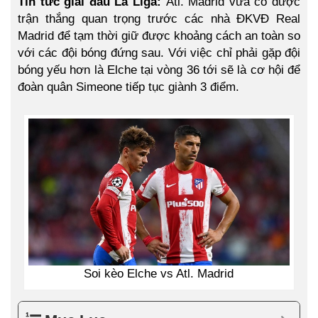
Tin tức giải đấu La Liga:
Atl. Madrid vừa có được
trận thắng quan trọng trước các nhà ĐKVĐ Real
Madrid để tạm thời giữ được khoảng cách an toàn so
với các đội bóng đứng sau. Với việc chỉ phải gặp đội
bóng yếu hơn là Elche tại vòng 36 tới sẽ là cơ hội để
đoàn quân Simeone tiếp tục giành 3 điểm.
Soi kèo Elche vs Atl. Madrid