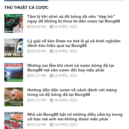
THỦ THUẬT CÁ CƯỢC
Tâm lý khi chơi cá độ bóng đá nên “dẹp bỏ”
ngay để không bị thua từ dân cược tại Bong88
08:52:PM
16 APRIL 2022
Lý giải về kèo Draw no bet là gì và kinh nghiệm
đánh kèo hiệu quả tại Bong88
03:58:PM
16 APRIL 2022
Những sai lầm khi chơi cá cược bóng đá tại
Bong88 mà sân cược đội hay mắc phải
03:27:PM
16 APRIL 2022
Hướng dẫn dân cược về cách đánh vét máng
trong cá độ bóng đá tại Bong88
03:21:PM
16 APRIL 2022
Nhà cái Bong88 bật mí những điều cấm kỵ trong
cờ bạc mà anh em không được mắc phải
03:15:PM
16 APRIL 2022