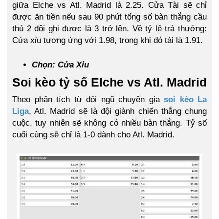
giữa Elche vs Atl. Madrid là 2.25. Cửa Tài sẽ chỉ
được ăn tiền nếu sau 90 phút tổng số bàn thắng cầu
thủ 2 đội ghi được là 3 trở lên. Về tỷ lệ trả thưởng:
Cửa xỉu tương ứng với 1.98, trong khi đó tài là 1.91.
Chọn:
Cửa Xỉu
Soi kèo tỷ số Elche vs Atl. Madrid
Theo phân tích từ đội ngũ chuyên gia
soi kèo La
Liga
, Atl. Madrid sẽ là đội giành chiến thắng chung
cuộc, tuy nhiên sẽ không có nhiều bàn thắng. Tỷ số
cuối cùng sẽ chỉ là 1-0 dành cho Atl. Madrid.