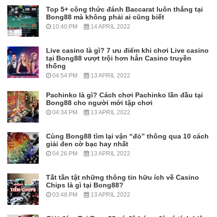
Top 5+ công thức đánh Baccarat luôn thắng tại
Bong88 mà không phải ai cũng biết
10:40:PM
14 APRIL 2022
Live casino là gì? 7 ưu điểm khi chơi Live casino
tại Bong88 vượt trội hơn hẳn Casino truyền
thống
04:54:PM
13 APRIL 2022
Pachinko là gì? Cách chơi Pachinko lần đầu tại
Bong88 cho người mới tập chơi
04:34:PM
13 APRIL 2022
Cùng Bong88 tìm lại vận “đỏ” thông qua 10 cách
giải đen cờ bạc hay nhất
04:26:PM
13 APRIL 2022
Tất tần tật những thông tin hữu ích về Casino
Chips là gì tại Bong88?
03:48:PM
13 APRIL 2022