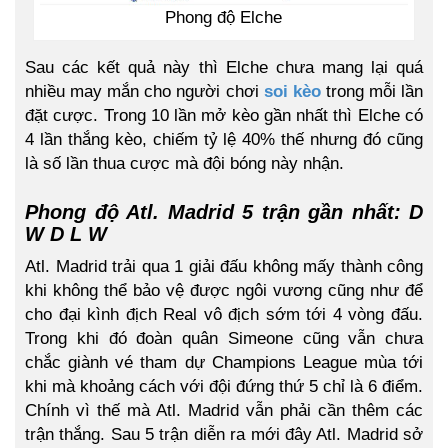
Phong độ Elche
Sau các kết quả này thì Elche chưa mang lại quá
nhiều may mắn cho người chơi
soi kèo
trong mỗi lần
đặt cược. Trong 10 lần mở kèo gần nhất thì Elche có
4 lần thắng kèo, chiếm tỷ lệ 40% thế nhưng đó cũng
là số lần thua cược mà đội bóng này nhận.
Phong độ Atl. Madrid 5 trận gần nhất: D
W D L W
Atl. Madrid trải qua 1 giải đấu không mấy thành công
khi không thể bảo vệ được ngôi vương cũng như để
cho đại kình địch Real vô địch sớm tới 4 vòng đấu.
Trong khi đó đoàn quân Simeone cũng vẫn chưa
chắc giành vé tham dự Champions League mùa tới
khi mà khoảng cách với đội đứng thứ 5 chỉ là 6 điểm.
Chính vì thế mà Atl. Madrid vẫn phải cần thêm các
trận thắng. Sau 5 trận diễn ra mới đây Atl. Madrid sở