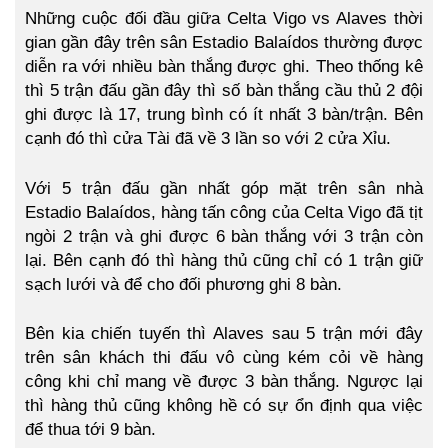
Những cuộc đối đầu giữa Celta Vigo vs Alaves thời
gian gần đây trên sân Estadio Balaídos thường được
diễn ra với nhiều bàn thắng được ghi. Theo thống kê
thì 5 trận đấu gần đây thì số bàn thắng cầu thủ 2 đội
ghi được là 17, trung bình có ít nhất 3 bàn/trận. Bên
cạnh đó thì cửa Tài đã về 3 lần so với 2 cửa Xỉu.
Với 5 trận đấu gần nhất góp mặt trên sân nhà
Estadio Balaídos, hàng tấn công của Celta Vigo đã tịt
ngòi 2 trận và ghi được 6 bàn thắng với 3 trận còn
lại. Bên cạnh đó thì hàng thủ cũng chỉ có 1 trận giữ
sạch lưới và để cho đối phương ghi 8 bàn.
Bên kia chiến tuyến thì Alaves sau 5 trận mới đây
trên sân khách thi đấu vô cùng kém cỏi về hàng
công khi chỉ mang về được 3 bàn thắng. Ngược lại
thì hàng thủ cũng không hề có sự ổn định qua việc
để thua tới 9 bàn.