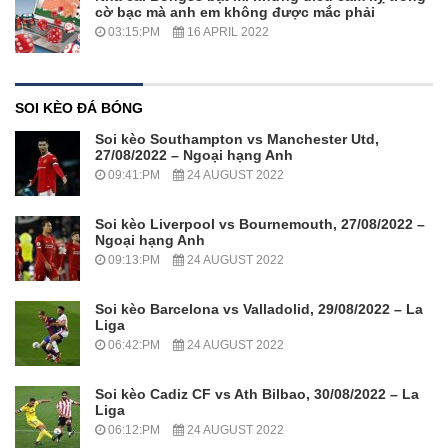
cờ bạc mà anh em không được mắc phải
03:15:PM
16 APRIL 2022
SOI KÈO ĐÁ BÓNG
Soi kèo Southampton vs Manchester Utd,
27/08/2022 – Ngoại hạng Anh
09:41:PM
24 AUGUST 2022
Soi kèo Liverpool vs Bournemouth, 27/08/2022 –
Ngoại hạng Anh
09:13:PM
24 AUGUST 2022
Soi kèo Barcelona vs Valladolid, 29/08/2022 – La
Liga
06:42:PM
24 AUGUST 2022
Soi kèo Cadiz CF vs Ath Bilbao, 30/08/2022 – La
Liga
06:12:PM
24 AUGUST 2022