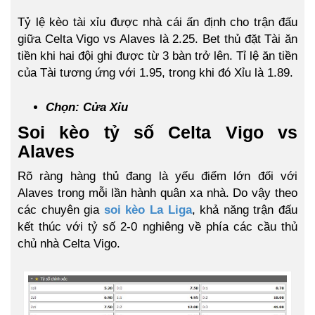
Tỷ lệ kèo tài xỉu được nhà cái ấn định cho trận đấu
giữa Celta Vigo vs Alaves là 2.25. Bet thủ đặt Tài ăn
tiền khi hai đội ghi được từ 3 bàn trở lên. Tỉ lệ ăn tiền
của Tài tương ứng với 1.95, trong khi đó Xỉu là 1.89.
Chọn:
Cửa Xỉu
Soi kèo tỷ số Celta Vigo vs
Alaves
Rõ ràng hàng thủ đang là yếu điểm lớn đối với
Alaves trong mỗi lần hành quân xa nhà. Do vậy theo
các chuyên gia
soi kèo La Liga
, khả năng trận đấu
kết thúc với tỷ số 2-0 nghiêng về phía các cầu thủ
chủ nhà Celta Vigo.