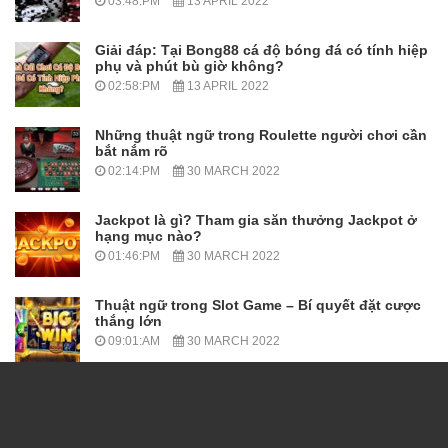
03:48:PM
13 APRIL 2022
Giải đáp: Tại Bong88 cá độ bóng đá có tính hiệp
phụ và phút bù giờ không?
02:58:PM
13 APRIL 2022
Những thuật ngữ trong Roulette người chơi cần
bắt nắm rõ
02:14:PM
30 MARCH 2022
Jackpot là gì? Tham gia săn thưởng Jackpot ở
hạng mục nào?
01:46:PM
30 MARCH 2022
Thuật ngữ trong Slot Game – Bí quyết đặt cược
thắng lớn
09:01:AM
30 MARCH 2022