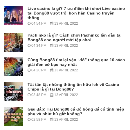
Live casino là gì? 7 ưu điểm khi chơi Live casino
tại Bong88 vượt trội hơn hẳn Casino truyền
thống
04:54:PM
13 APRIL 2022
Pachinko là gì? Cách chơi Pachinko lần đầu tại
Bong88 cho người mới tập chơi
04:34:PM
13 APRIL 2022
Cùng Bong88 tìm lại vận “đỏ” thông qua 10 cách
giải đen cờ bạc hay nhất
04:26:PM
13 APRIL 2022
Tất tần tật những thông tin hữu ích về Casino
Chips là gì tại Bong88?
03:48:PM
13 APRIL 2022
Giải đáp: Tại Bong88 cá độ bóng đá có tính hiệp
phụ và phút bù giờ không?
02:58:PM
13 APRIL 2022