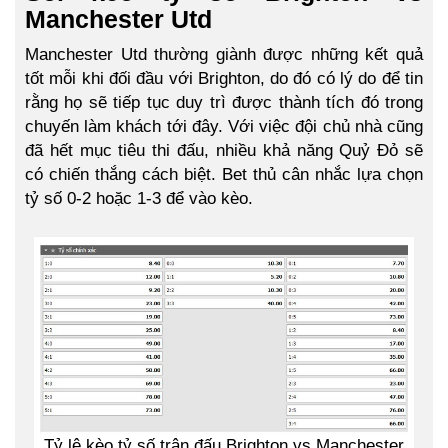
Manchester Utd
Manchester Utd thường giành được những kết quả
tốt mỗi khi đối đầu với Brighton, do đó có lý do để tin
rằng họ sẽ tiếp tục duy trì được thành tích đó trong
chuyến làm khách tới đây. Với việc đội chủ nhà cũng
đã hết mục tiêu thi đấu, nhiều khả năng Quỷ Đỏ sẽ
có chiến thắng cách biệt. Bet thủ cân nhắc lựa chọn
tỷ số 0-2 hoặc 1-3 để vào kèo.
Tỷ lệ kèo tỷ số trận đấu Brighton vs Manchester