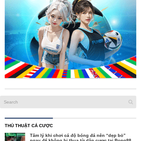
THỦ THUẬT CÁ CƯỢC
Tâm lý khi chơi cá độ bóng đá nên “dẹp bỏ”
ngay để không bị thua từ dân cược tại Bong88