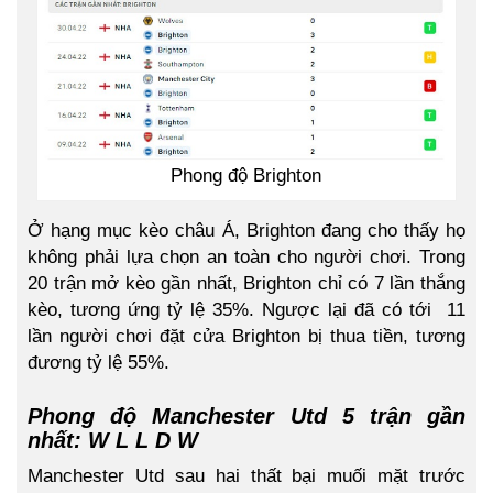
Phong độ Brighton
Ở hạng mục kèo châu Á, Brighton đang cho thấy họ
không phải lựa chọn an toàn cho người chơi. Trong
20 trận mở kèo gần nhất, Brighton chỉ có 7 lần thắng
kèo, tương ứng tỷ lệ 35%. Ngược lại đã có tới 11
lần người chơi đặt cửa Brighton bị thua tiền, tương
đương tỷ lệ 55%.
Phong độ Manchester Utd 5 trận gần
nhất: W L L D W
Manchester Utd sau hai thất bại muối mặt trước