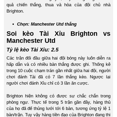
quả chiến thắng, thua và hòa của đội chủ nhà
Brighton.
Chọn:
Manchester Utd thắng
Soi kèo Tài Xỉu Brighton vs
Manchester Utd
Tỷ lệ kèo Tài Xỉu: 2.5
Các trận đối đầu giữa hai đội bóng này luôn diễn ra
hấp dẫn và có nhiều bàn thắng được ghi. Thống kê
trong 10 cuộc chạm trán gần nhất giữa hai đội, người
chơi đánh Tài đã có 7 lần thắng kèo. Ngược lại
người chơi đánh Xỉu chỉ có 3 lần ăn cược.
Brighton hiện không có được sự chắc chắn trong
phòng ngự. Thực tế trong 5 trận gần đây, hàng thủ
của họ đã để thủng lưới tới 6 bàn, tương ứng tỷ lệ 1
bàn/trận. Tuy vậy hàng tiền đạo của Brighton đang thi