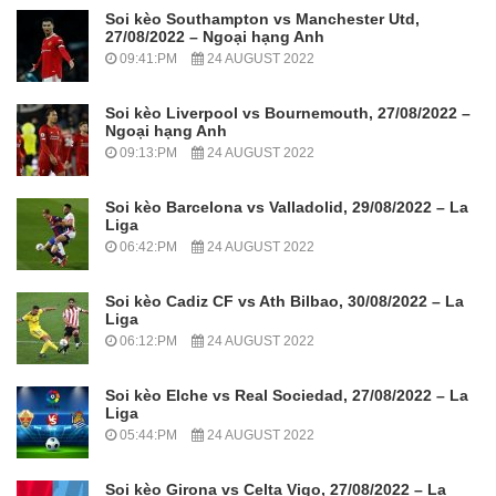
Soi kèo Southampton vs Manchester Utd,
27/08/2022 – Ngoại hạng Anh
09:41:PM
24 AUGUST 2022
Soi kèo Liverpool vs Bournemouth, 27/08/2022 –
Ngoại hạng Anh
09:13:PM
24 AUGUST 2022
Soi kèo Barcelona vs Valladolid, 29/08/2022 – La
Liga
06:42:PM
24 AUGUST 2022
Soi kèo Cadiz CF vs Ath Bilbao, 30/08/2022 – La
Liga
06:12:PM
24 AUGUST 2022
Soi kèo Elche vs Real Sociedad, 27/08/2022 – La
Liga
05:44:PM
24 AUGUST 2022
Soi kèo Girona vs Celta Vigo, 27/08/2022 – La