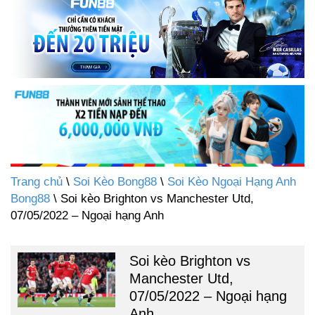
Trang chủ
\
Soi Kèo Bong88
\
Soi Kèo Ngoại Hạng Anh
Bong88
\ Soi kèo Brighton vs Manchester Utd,
07/05/2022 – Ngoại hạng Anh
Soi kèo Brighton vs
Manchester Utd,
07/05/2022 – Ngoại hạng
Anh