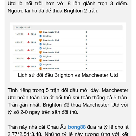
Utd là nổi trội hơn với 8 lần giành trọn 3 điểm.
Ngược lại họ đã để thua Brighton 2 trận.
Lịch sử đối đầu Brighton vs Manchester Utd
Tính riêng trong 5 trận đối đầu mới đây, Manchester
Utd hoàn toàn lấn át đối thủ khi toàn thắng cả 5 trận.
Trận gần nhất, Brighton để thua Manchester Utd với
tỷ số 2-0 ngay trên sân đối thủ.
Trận này nhà cái Châu Âu
bong88
đưa ra tỷ lệ cho là
2.77*2.54*3.48. Những tỷ lệ này tương ứng với kết