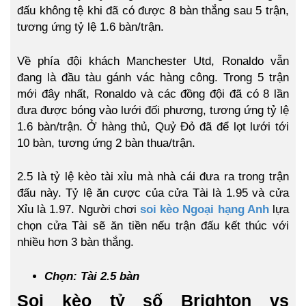
đấu không tệ khi đã có được 8 bàn thắng sau 5 trận,
tương ứng tỷ lệ 1.6 bàn/trận.
Về phía đội khách Manchester Utd, Ronaldo vẫn
đang là đầu tàu gánh vác hàng công. Trong 5 trận
mới đây nhất, Ronaldo và các đồng đội đã có 8 lần
đưa được bóng vào lưới đối phương, tương ứng tỷ lệ
1.6 bàn/trận. Ở hàng thủ, Quỷ Đỏ đã để lọt lưới tới
10 bàn, tương ứng 2 bàn thua/trận.
2.5 là tỷ lệ kèo tài xỉu mà nhà cái đưa ra trong trận
đấu này. Tỷ lệ ăn cược của cửa Tài là 1.95 và cửa
Xỉu là 1.97. Người chơi
soi kèo Ngoại hạng Anh
lựa
chọn cửa Tài sẽ ăn tiền nếu trận đấu kết thúc với
nhiều hơn 3 bàn thắng.
Chọn:
Tài 2.5 bàn
Soi kèo tỷ số Brighton vs