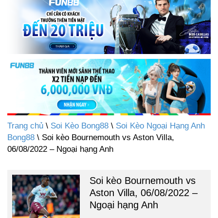
Trang chủ
\
Soi Kèo Bong88
\
Soi Kèo Ngoại Hạng Anh
Bong88
\ Soi kèo Bournemouth vs Aston Villa,
06/08/2022 – Ngoại hạng Anh
Soi kèo Bournemouth vs
Aston Villa, 06/08/2022 –
Ngoại hạng Anh