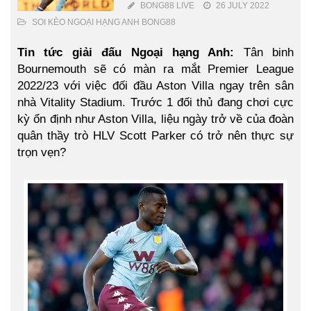
BONG88 LIVE
26 JULY 2022
SOI KÈO NGOẠI HẠNG ANH BONG88
Tin tức giải đấu Ngoại hạng Anh:
Tân binh
Bournemouth sẽ có màn ra mắt Premier League
2022/23 với việc đối đầu Aston Villa ngay trên sân
nhà Vitality Stadium. Trước 1 đối thủ đang chơi cực
kỳ ổn định như Aston Villa, liệu ngày trở về của đoàn
quân thầy trò HLV Scott Parker có trở nên thực sự
trọn vẹn?