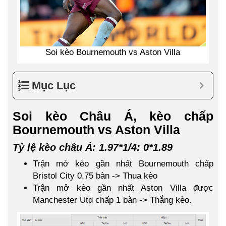
Soi kèo Bournemouth vs Aston Villa
Mục Lục
Soi kèo Châu Á, kèo chấp
Bournemouth vs Aston Villa
Tỷ lệ kèo châu Á: 1.97*1/4: 0*1.89
Trận mở kèo gần nhất Bournemouth chấp
Bristol City 0.75 bàn -> Thua kèo
Trận mở kèo gần nhất Aston Villa được
Manchester Utd chấp 1 bàn -> Thắng kèo.