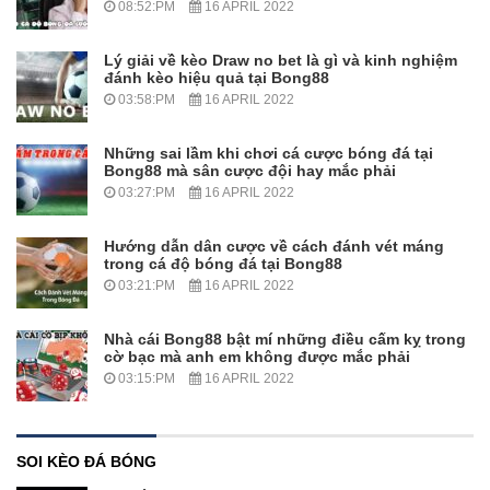
08:52:PM
16 APRIL 2022
Lý giải về kèo Draw no bet là gì và kinh nghiệm
đánh kèo hiệu quả tại Bong88
03:58:PM
16 APRIL 2022
Những sai lầm khi chơi cá cược bóng đá tại
Bong88 mà sân cược đội hay mắc phải
03:27:PM
16 APRIL 2022
Hướng dẫn dân cược về cách đánh vét máng
trong cá độ bóng đá tại Bong88
03:21:PM
16 APRIL 2022
Nhà cái Bong88 bật mí những điều cấm kỵ trong
cờ bạc mà anh em không được mắc phải
03:15:PM
16 APRIL 2022
SOI KÈO ĐÁ BÓNG