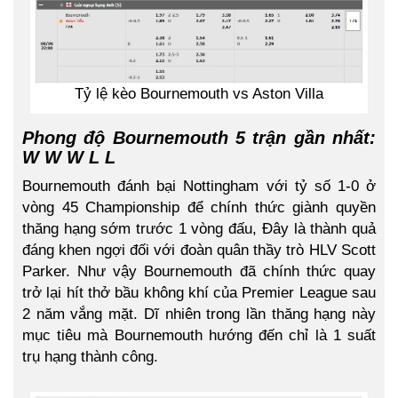
Tỷ lệ kèo Bournemouth vs Aston Villa
Phong độ Bournemouth 5 trận gần nhất:
W W W L L
Bournemouth đánh bại Nottingham với tỷ số 1-0 ở
vòng 45 Championship để chính thức giành quyền
thăng hạng sớm trước 1 vòng đấu, Đây là thành quả
đáng khen ngợi đối với đoàn quân thầy trò HLV Scott
Parker. Như vậy Bournemouth đã chính thức quay
trở lại hít thở bầu không khí của Premier League sau
2 năm vắng mặt. Dĩ nhiên trong lần thăng hạng này
mục tiêu mà Bournemouth hướng đến chỉ là 1 suất
trụ hạng thành công.