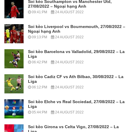
Soi kèo Southampton vs Manchester Utd,
27/08/2022 – Ngoại hạng Anh
09:41:PM
24 AUGUST 2022
Soi kèo Liverpool vs Bournemouth, 27/08/2022 –
Ngoại hạng Anh
09:13:PM
24 AUGUST 2022
Soi kèo Barcelona vs Valladolid, 29/08/2022 – La
Liga
06:42:PM
24 AUGUST 2022
Soi kèo Cadiz CF vs Ath Bilbao, 30/08/2022 – La
Liga
06:12:PM
24 AUGUST 2022
Soi kèo Elche vs Real Sociedad, 27/08/2022 – La
Liga
05:44:PM
24 AUGUST 2022
Soi kèo Girona vs Celta Vigo, 27/08/2022 – La
Liga