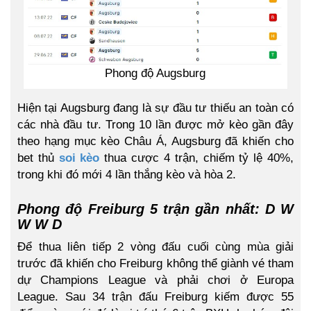
Phong độ Augsburg
Hiện tại Augsburg đang là sự đầu tư thiếu an toàn có
các nhà đầu tư. Trong 10 lần được mở kèo gần đây
theo hạng mục kèo Châu Á, Augsburg đã khiến cho
bet thủ
soi kèo
thua cược 4 trận, chiếm tỷ lệ 40%,
trong khi đó mới 4 lần thắng kèo và hòa 2.
Phong độ Freiburg 5 trận gần nhất: D W
W W D
Để thua liên tiếp 2 vòng đấu cuối cùng mùa giải
trước đã khiến cho Freiburg không thể giành vé tham
dự Champions League và phải chơi ở Europa
League. Sau 34 trận đấu Freiburg kiếm được 55