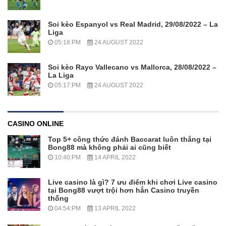
Soi kèo Espanyol vs Real Madrid, 29/08/2022 – La
Liga
05:18:PM
24 AUGUST 2022
Soi kèo Rayo Vallecano vs Mallorca, 28/08/2022 –
La Liga
05:17:PM
24 AUGUST 2022
CASINO ONLINE
Top 5+ công thức đánh Baccarat luôn thắng tại
Bong88 mà không phải ai cũng biết
10:40:PM
14 APRIL 2022
Live casino là gì? 7 ưu điểm khi chơi Live casino
tại Bong88 vượt trội hơn hẳn Casino truyền
thống
04:54:PM
13 APRIL 2022