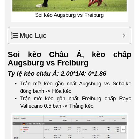
Soi kèo Augsburg vs Freiburg
Mục Lục
Soi kèo Châu Á, kèo chấp
Augsburg vs Freiburg
Tỷ lệ kèo châu Á: 2.00*1/4: 0*1.86
Trận mở kèo gần nhất Augsburg vs Schalke
đồng banh -> Hòa kèo
Trận mở kèo gần nhất Freiburg chấp Rayo
Vallecano 0.5 bàn -> Thắng kèo