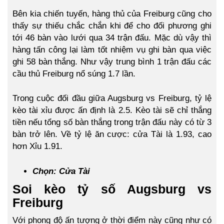
Bên kia chiến tuyến, hàng thủ của Freiburg cũng cho
thấy sự thiếu chắc chắn khi để cho đối phương ghi
tới 46 bàn vào lưới qua 34 trận đấu. Mặc dù vậy thì
hàng tấn công lại làm tốt nhiệm vụ ghi bàn qua việc
ghi 58 bàn thắng. Như vậy trung bình 1 trận đấu các
cầu thủ Freiburg nổ súng 1.7 lần.
Trong cuộc đối đầu giữa Augsburg vs Freiburg, tỷ lệ
kèo tài xỉu được ấn định là 2.5. Kèo tài sẽ chỉ thắng
tiền nếu tổng số bàn thắng trong trận đấu này có từ 3
bàn trở lên. Về tỷ lệ ăn cược: cửa Tài là 1.93, cao
hơn Xỉu 1.91.
Chọn:
Cửa Tài
Soi kèo tỷ số Augsburg vs
Freiburg
Với phong độ ấn tượng ở thời điểm này cũng như có