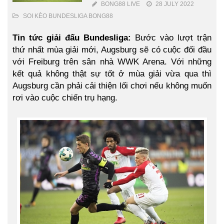
BONG88 LIVE
28 JULY 2022
SOI KÈO BUNDESLIGA BONG88
Tin tức giải đấu Bundesliga:
Bước vào lượt trận
thứ nhất mùa giải mới, Augsburg sẽ có cuộc đối đầu
với Freiburg trên sân nhà WWK Arena. Với những
kết quả không thật sự tốt ở mùa giải vừa qua thì
Augsburg cần phải cải thiện lối chơi nếu không muốn
rơi vào cuộc chiến trụ hạng.