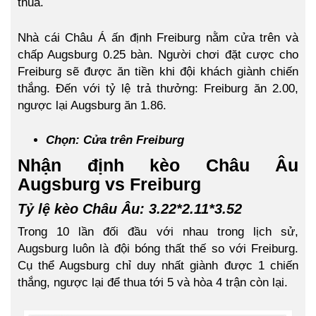
thua.
Nhà cái Châu Á ấn định Freiburg nằm cửa trên và
chấp Augsburg 0.25 bàn. Người chơi đặt cược cho
Freiburg sẽ được ăn tiền khi đội khách giành chiến
thắng. Đến với tỷ lệ trả thưởng: Freiburg ăn 2.00,
ngược lại Augsburg ăn 1.86.
Chọn:
Cửa trên Freiburg
Nhận định kèo Châu Âu
Augsburg vs Freiburg
Tỷ lệ kèo Châu Âu: 3.22*2.11*3.52
Trong 10 lần đối đầu với nhau trong lịch sử,
Augsburg luôn là đội bóng thất thế so với Freiburg.
Cụ thể Augsburg chỉ duy nhất giành được 1 chiến
thắng, ngược lại để thua tới 5 và hòa 4 trận còn lại.