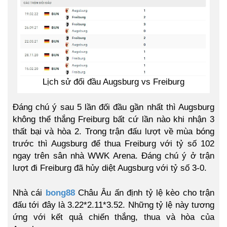
Lịch sử đối đầu Augsburg vs Freiburg
Đáng chú ý sau 5 lần đối đầu gần nhất thì Augsburg
không thể thắng Freiburg bất cứ lần nào khi nhận 3
thất bại và hòa 2. Trong trận đấu lượt về mùa bóng
trước thì Augsburg để thua Freiburg với tỷ số 102
ngay trên sân nhà WWK Arena. Đáng chú ý ở trận
lượt đi Freiburg đã hủy diệt Augsburg với tỷ số 3-0.
Nhà cái
bong88
Châu Âu ấn định tỷ lệ kèo cho trận
đấu tới đây là 3.22*2.11*3.52. Những tỷ lệ này tương
ứng với kết quả chiến thắng, thua và hòa của