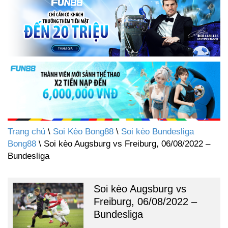
Trang chủ
\
Soi Kèo Bong88
\
Soi kèo Bundesliga
Bong88
\ Soi kèo Augsburg vs Freiburg, 06/08/2022 –
Bundesliga
Soi kèo Augsburg vs
Freiburg, 06/08/2022 –
Bundesliga