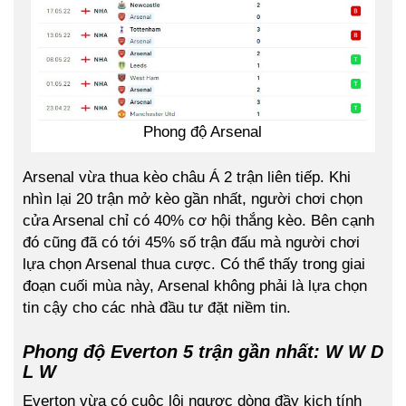
Phong độ Arsenal
Arsenal vừa thua kèo châu Á 2 trận liên tiếp. Khi
nhìn lại 20 trận mở kèo gần nhất, người chơi chọn
cửa Arsenal chỉ có 40% cơ hội thắng kèo. Bên cạnh
đó cũng đã có tới 45% số trận đấu mà người chơi
lựa chọn Arsenal thua cược. Có thể thấy trong giai
đoạn cuối mùa này, Arsenal không phải là lựa chọn
tin cậy cho các nhà đầu tư đặt niềm tin.
Phong độ Everton 5 trận gần nhất: W W D
L W
Everton vừa có cuộc lội ngược dòng đầy kịch tính