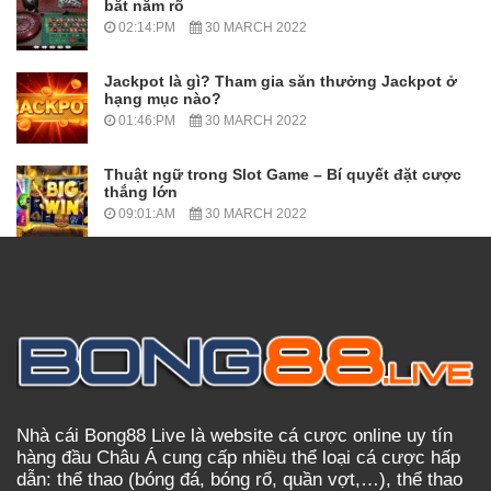
bắt nắm rõ
02:14:PM
30 MARCH 2022
Jackpot là gì? Tham gia săn thưởng Jackpot ở
hạng mục nào?
01:46:PM
30 MARCH 2022
Thuật ngữ trong Slot Game – Bí quyết đặt cược
thắng lớn
09:01:AM
30 MARCH 2022
Nhà cái Bong88 Live là website cá cược online uy tín
hàng đầu Châu Á cung cấp nhiều thể loại cá cược hấp
dẫn: thể thao (bóng đá, bóng rổ, quần vợt,…), thể thao