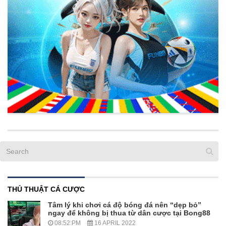
THỦ THUẬT CÁ CƯỢC
Tâm lý khi chơi cá độ bóng đá nên “dẹp bỏ”
ngay để không bị thua từ dân cược tại Bong88
08:52:PM
16 APRIL 2022