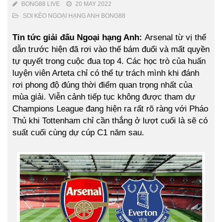
BONG88 LIVE
20 MAY 2022
SOI KÈO NGOẠI HẠNG ANH BONG88
Tin tức giải đấu Ngoại hạng Anh:
Arsenal từ vị thế
dẫn trước hiện đã rơi vào thế bám đuổi và mất quyền
tự quyết trong cuộc đua top 4. Các học trò của huấn
luyện viên Arteta chỉ có thể tự trách mình khi đánh
rơi phong độ đúng thời điểm quan trọng nhất của
mùa giải. Viễn cảnh tiếp tục không được tham dự
Champions League đang hiện ra rất rõ ràng với Pháo
Thủ khi Tottenham chỉ cần thắng ở lượt cuối là sẽ có
suất cuối cùng dự cúp C1 năm sau.