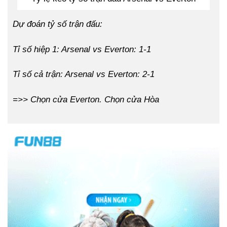
Dự đoán tỷ số trận đấu:
Tỉ số hiệp 1:
Arsenal vs Everton: 1-1
Tỉ số cả trận:
Arsenal vs Everton: 2-1
=>>
Chọn cửa Everton. Chọn cửa Hòa