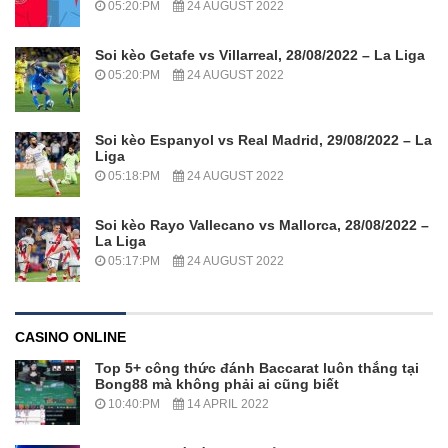
05:20:PM
24 AUGUST 2022
Soi kèo Getafe vs Villarreal, 28/08/2022 – La Liga
05:20:PM
24 AUGUST 2022
Soi kèo Espanyol vs Real Madrid, 29/08/2022 – La
Liga
05:18:PM
24 AUGUST 2022
Soi kèo Rayo Vallecano vs Mallorca, 28/08/2022 –
La Liga
05:17:PM
24 AUGUST 2022
CASINO ONLINE
Top 5+ công thức đánh Baccarat luôn thắng tại
Bong88 mà không phải ai cũng biết
10:40:PM
14 APRIL 2022