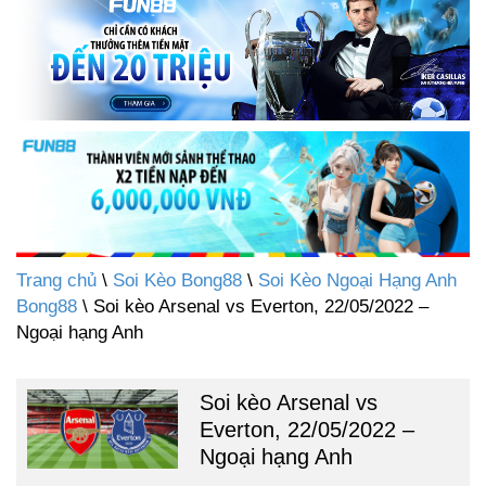
Trang chủ
\
Soi Kèo Bong88
\
Soi Kèo Ngoại Hạng Anh
Bong88
\ Soi kèo Arsenal vs Everton, 22/05/2022 –
Ngoại hạng Anh
Soi kèo Arsenal vs
Everton, 22/05/2022 –
Ngoại hạng Anh