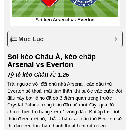
Soi kèo Arsenal vs Everton
Mục Lục
Soi kèo Châu Á, kèo chấp
Arsenal vs Everton
Tỷ lệ kèo Châu Á: 1.25
Trái ngược với đội chủ nhà Arsenal, các cầu thủ
Everton sẽ thoải mái tinh thần khi bước vào cuộc đối
đầu này bởi lẽ họ đã có 3 điểm quan trọng trước
Crystal Palace trong trận đấu bù mới đây, qua đó
chính thức trụ hạng sớm 1 vòng đấu. Khi áp lực tinh
thần được cởi bỏ, chắc chắn các cầu thủ Everton sẽ
thi đấu với đôi chân thanh thoát hơn rất nhiều.